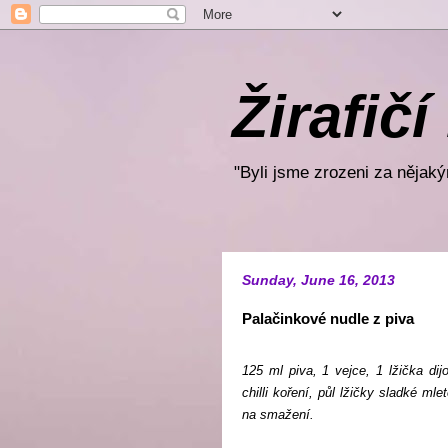
Žirafičí
"Byli jsme zrozeni za nějakým
Sunday, June 16, 2013
Palačinkové nudle z piva
125 ml piva, 1 vejce, 1 lžička dij
chilli koření, půl lžičky sladké mle
na smažení.