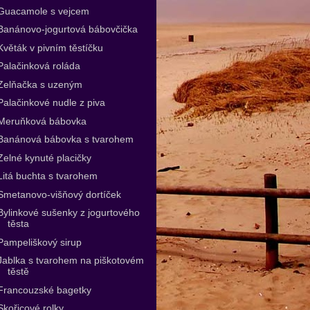
Guacamole s vejcem
Banánovo-jogurtová bábovčička
Květák v pivním těstíčku
Palačinková roláda
Zelňačka s uzeným
Palačinkové nudle z piva
Meruňková bábovka
Banánová bábovka s tvarohem
Zelné kynuté placičky
Litá buchta s tvarohem
Smetanovo-višňový dortíček
Bylinkové sušenky z jogurtového
těsta
Pampeliškový sirup
Jablka s tvarohem na piškotovém
těstě
Francouzské bagetky
Skořicové rolky