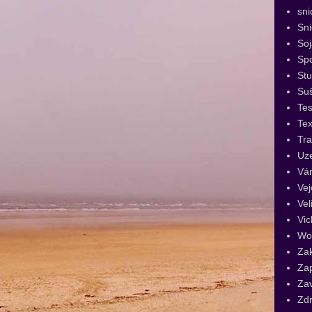
sni
Sn
Soj
Spo
St
Su
Tes
Tex
Tra
Uz
Vá
Vej
Vel
Vic
Wo
Za
Za
Za
Zdr