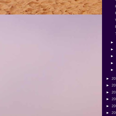
►
►
►
►
►
►
2
►
2
►
2
►
2
►
2
►
2