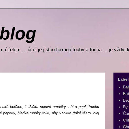
 blog
 účelem. ...účel je jistou formou touhy a touha ... je vždyc
Label
Ba
Bab
Be
Byl
onské hořčice, 1 lžička sojové omáčky, sůl a pepř, trochu
té papriky, hladké mouky tolik, aby vzniklo řídké těsto, olej
Ča
Ch
Ch