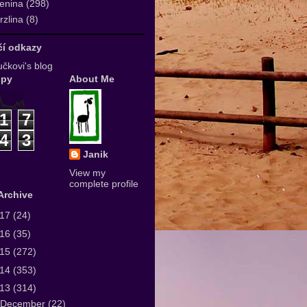
enina
(298)
zlina
(8)
ičí odkazy
čkovi's blog
upy
About Me
1
7
4
3
Janik
View my
complete profile
Archive
017
(24)
016
(35)
015
(272)
014
(353)
013
(314)
December
(22)