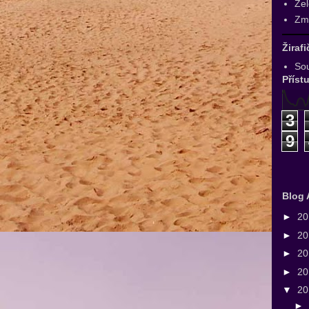
Zel
Zmr
Žiraf
Sou
Příst
3
9
Blog 
►
2
►
2
►
2
►
2
▼
2
►