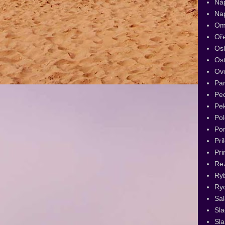
Ná
Na
Om
Oř
Os
Ost
Ov
Par
Pec
Pe
Pol
Po
Pri
Pri
Re
Ry
Ryc
Sal
Sl
Sla