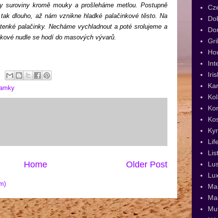
y suroviny kromě mouky a prošleháme metlou. Postupně
Cz
ak dlouho, až nám vznikne hladké palačinkové těsto. Na
Dob
 tenké palačinky. Necháme vychladnout a poté srolujeme a
Dor
inkové nudle se hodí do masových vývarů.
Gri
Ho
Int
Iri
Kar
ňamky
Kol
Kor
Ko
Ky
Lif
Lis
Home
Older Post
Lus
Lux
m)
Man
Ma
Muf