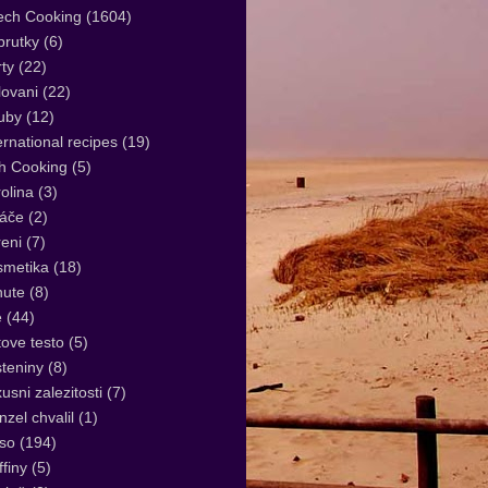
ech Cooking
(1604)
rutky
(6)
ty
(22)
lovani
(22)
uby
(12)
ernational recipes
(19)
sh Cooking
(5)
olina
(3)
áče
(2)
eni
(7)
smetika
(18)
nute
(8)
e
(44)
tove testo
(5)
teniny
(8)
usni zalezitosti
(7)
zel chvalil
(1)
so
(194)
finy
(5)