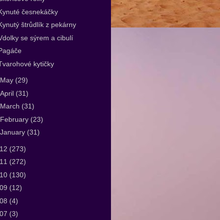
Kynuté česnekáčky
Kynutý štrůdlík z pekárny
Vdolky se sýrem a cibulí
Pagáče
Tvarohové kytičky
May
(29)
April
(31)
March
(31)
February
(23)
January
(31)
012
(273)
011
(272)
010
(130)
009
(12)
008
(4)
007
(3)