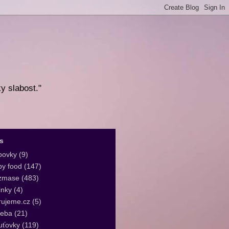
ky slabost."
s
bovky
(9)
y food
(147)
zmase
(483)
inky
(4)
rujeme.cz
(5)
leba
(21)
uťovky
(119)