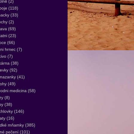
plně
(2)
poje
(118)
acky
(33)
echy
(2)
lava
(69)
atni
(23)
oce
(66)
ni hrnec
(7)
ivo
(7)
kárna
(38)
evky
(92)
mazanky
(41)
lohy
(49)
rodni medicina
(58)
zy
(8)
by
(38)
hlovky
(146)
aty
(16)
adké mňamky
(385)
né pečení
(101)