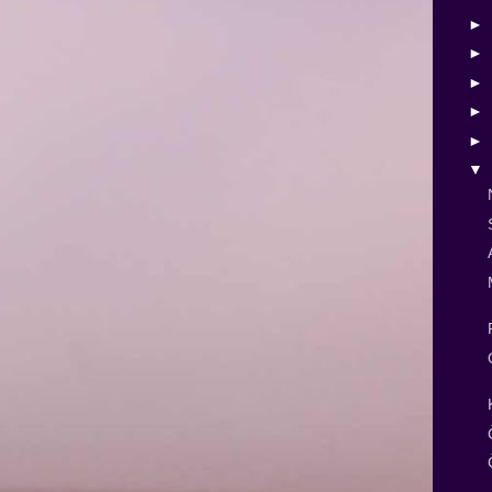
►
►
►
►
►
▼