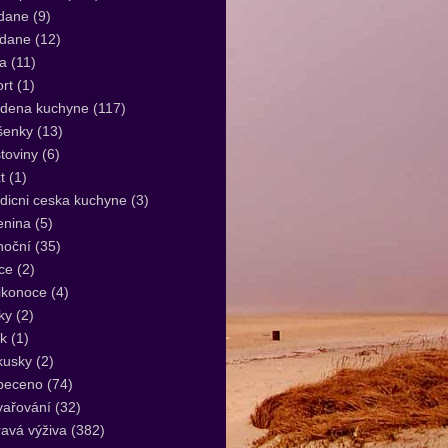
dane
(9)
idane
(12)
a
(11)
rt
(1)
udena kuchyne
(117)
šenky
(13)
toviny
(6)
t
(1)
dicni ceska kuchyne
(3)
enina
(5)
noční
(35)
ce
(2)
ikonoce
(4)
ky
(2)
k
(1)
kusky
(2)
peceno
(74)
vařování
(32)
avá výživa
(382)