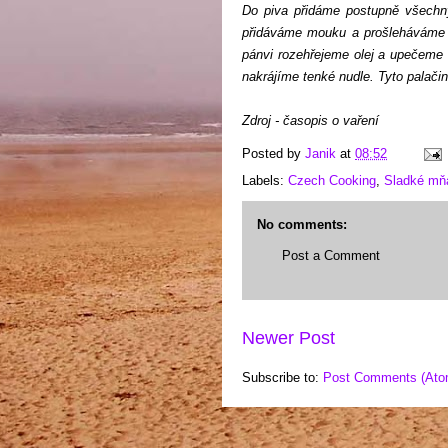
Do piva přidáme postupně všechn
přidáváme mouku a prošleháváme t
pánvi rozehřejeme olej a upečeme
nakrájíme tenké nudle. Tyto palač
Zdroj - časopis o vaření
Posted by
Janik
at
08:52
Labels:
Czech Cooking
,
Sladké m
No comments:
Post a Comment
Newer Post
Subscribe to:
Post Comments (Ato