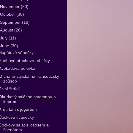
November
(30)
October
(30)
September
(18)
August
(28)
July
(11)
June
(30)
Nugátové věnečky
Sněhové ořechové rohlíčky
Avokádová polévka
Míchaná vajíčka na francouzský
způsob
Pivní štrůdl
Okurkový salát se smetanou a
koprem
Krůtí kari s jogurtem
Čočkové lívanečky
Čočkový salát s lososem a
špenátem