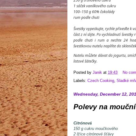
250 g třtinového cukru
1 sáček vanilkového cukru
100–150 g 60% čokolády
rum podle chuti
Švestky vypeckujte, rychle přiveďte k
část z ní slijte. Po vychladnutí švest
podle chuti i rum a nechte 24 hodi
švestkovou nutelu naplňte do skleniček 
Nutelu můžete dávat do jogurtu, smích
listové šátečky.
Posted by
Janik
at
19:43
No co
Labels:
Czech Cooking
,
Sladké m
Wednesday, December 12, 20
Polevy na mouční
Citrónová
150 g cukru moučkového
2 lžíce citrónové šťávy