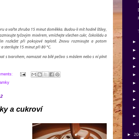
 varu a vařte zhruba 15 minut doměkka. Budou-li mít hodně šťávy,
ky rozmixujte tyčovým mixérem, vmíchejte všechen cukr, čokoládu a
n rozležet při pokojové teplotě. Znovu rozmixujte a potom
►
a sterilujte 15 minut při 80 °C.
►
at s tvarohem, namazat na bílé pečivo s máslem nebo s ní plnit
►
►
mments:
►
ňamky
►
►
12
►
ky a cukroví
►
►
►
►
2