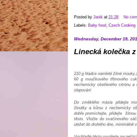
Posted by
Janik
at
21:28
No co
Labels:
Baby food
,
Czech Cooking
Wednesday, December 19, 20
Linecká kolečka z
210 g hladce namleté žitné mouky,1
60 g moučkového třtinového cukr
nechemicky ošetřeného citrónu a
slepování
Do změklého másla přidejte mou
žloutky a kůrou z nechemicky oš
dobře promíchejte, přidejte žitno
těsto. Vložte do svačinového sá
uležet do druhého dne, minimálně v
Vychladlé těsto vyválejte na pečící