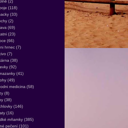
plně
(2)
poje
(118)
acky
(33)
echy
(2)
lava
(69)
atni
(23)
oce
(66)
ni hrnec
(7)
ivo
(7)
kárna
(38)
evky
(92)
mazanky
(41)
lohy
(49)
rodni medicina
(58)
zy
(8)
by
(38)
hlovky
(146)
aty
(16)
adké mňamky
(385)
né pečení
(101)