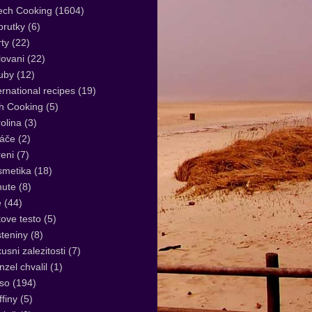
ech Cooking
(1604)
rutky
(6)
ty
(22)
lovani
(22)
uby
(12)
ernational recipes
(19)
sh Cooking
(5)
olina
(3)
áče
(2)
eni
(7)
smetika
(18)
nute
(8)
e
(44)
tove testo
(5)
teniny
(8)
usni zalezitosti
(7)
zel chvalil
(1)
so
(194)
finy
(5)