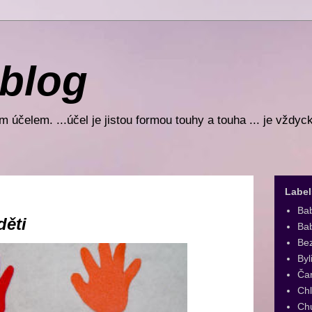
 blog
 účelem. ...účel je jistou formou touhy a touha ... je vždyc
Label
Ba
děti
Bab
Be
Byl
Ča
Ch
Ch