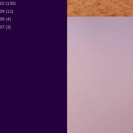
010
(130)
009
(12)
008
(4)
007
(3)