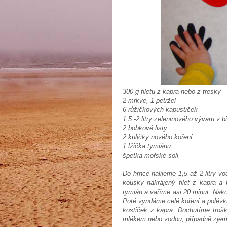
300 g filetu z kapra nebo z tresky
2 mrkve, 1 petržel
6 růžičkových kapustiček
1,5 -2 litry zeleninového vývaru v 
2 bobkové listy
2 kuličky nového koření
1 lžička tymiánu
špetka mořské soli
Do hrnce nalijeme 1,5 až 2 litry 
kousky nakrájený filet z kapra a
tymián a vaříme asi 20 minut. Nak
Poté vyndáme celé koření a polév
kostiček z kapra. Dochutíme troško
mlékem nebo vodou, případně zjemn