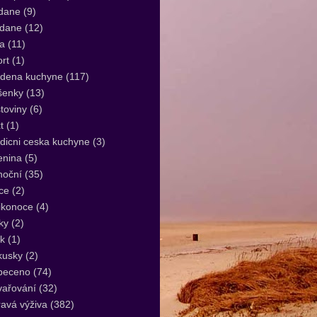
dane
(9)
idane
(12)
a
(11)
rt
(1)
udena kuchyne
(117)
šenky
(13)
toviny
(6)
t
(1)
dicni ceska kuchyne
(3)
enina
(5)
noční
(35)
ce
(2)
ikonoce
(4)
ky
(2)
k
(1)
kusky
(2)
peceno
(74)
vařování
(32)
avá výživa
(382)