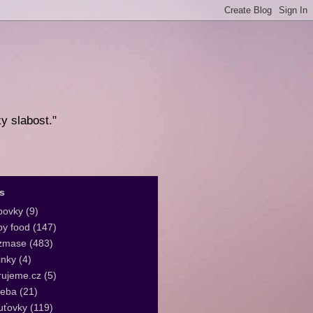
ky slabost."
s
bovky
(9)
y food
(147)
zmase
(483)
inky
(4)
rujeme.cz
(5)
leba
(21)
uťovky
(119)