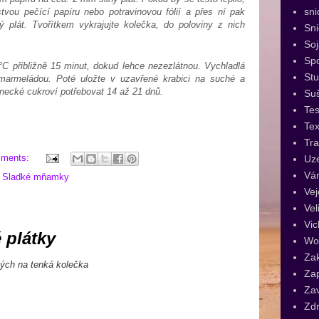
sni
stvou pečící papíru nebo potravinovou fólií a přes ní pak
ý plát. Tvořítkem vykrajujte kolečka, do poloviny z nich
Sn
Soj
Spo
°C přibližně 15 minut, dokud lehce nezezlátnou. Vychladlá
St
marmeládou. Poté uložte v uzavřené krabici na suché a
inecké cukroví potřebovat 14 až 21 dnů.
Su
Tes
Tex
Tra
mments:
Uz
Vá
,
Sladké mňamky
Vej
Vel
Vic
 plátky
Wo
Za
ných na tenká kolečka
Za
Za
Zdr