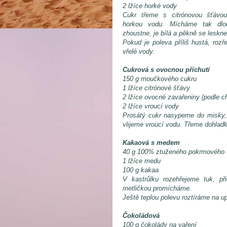
2 lžíce horké vody
Cukr třeme s citrónovou šťávo
horkou vodu. Mícháme tak dl
zhoustne, je bílá a pěkně se leskne
Pokud je poleva příliš hustá, rozř
vřelé vody.
Cukrová s ovocnou příchutí
150 g moučkového cukru
1 lžíce citrónové šťávy
2 lžíce ovocné zavařeniny (podle ch
2 lžíce vroucí vody
Prosátý cukr nasypeme do misky, 
vlijeme vroucí vodu. Třeme dohladka
Kakaová s medem
40 g 100% ztuženého pokrmového 
1 lžíce medu
100 g kakaa
V kastrůlku rozehřejeme tuk, 
metličkou promícháme.
Ještě teplou polevu roztíráme na u
Čokoládová
100 g čokolády na vaření