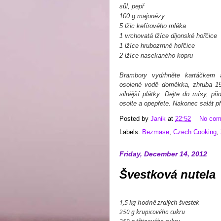
sůl, pepř
100 g majonézy
5 lžic kefírového mléka
1 vrchovatá lžíce dijonské hořčice
1 lžíce hrubozrnné hořčice
2 lžíce nasekaného kopru
Brambory vydrhněte kartáčkem 
osolené vodě doměkka, zhruba 15 
silnější plátky. Dejte do mísy, při
osolte a opepřete. Nakonec salát př
Posted by
Janik
at
22:52
No co
Labels:
Bezmase
,
Czech Cooking
,
Friday, December 14, 2012
Švestková nutela
1,5 kg hodně zralých švestek
250 g krupicového cukru