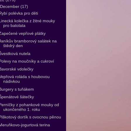
December
(17)
Rybí polévka pro děti
Linecká kolečka z žitné mouky
pro batolata
Zapečené vepřové plátky
Janíkův bramborový salátek na
štědrý den
Švestková nutela
Polevy na moučníky a cukroví
Bavorské vdolečky
Vepřová roláda s houbovou
nádivkou
Burgery s tuňákem
Špenátové šátečky
Perníčky z pohankové mouky od
ukončeného 1. roku
Piškotový dortík s ovocnou pěnou
Meruňkovo-jogurtová terina