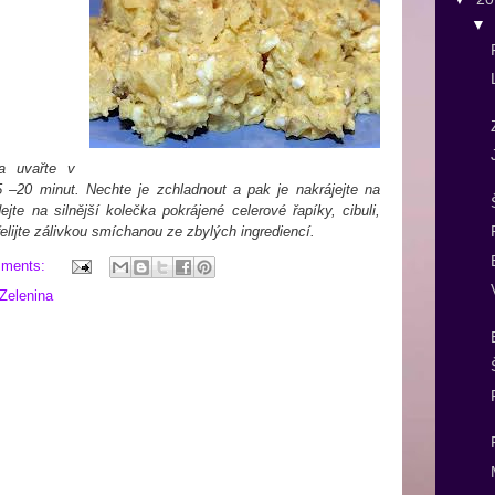
▼
a uvařte v
–20 minut. Nechte je zchladnout a pak je nakrájejte na
dejte na silnější kolečka pokrájené celerové řapíky, cibuli,
elijte zálivkou smíchanou ze zbylých ingrediencí.
mments:
Zelenina