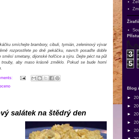
Zel
Zmr
Žiraf
Sou
Příst
káčku smíchejte brambory, cibuli, tymián, zeleninový vývar
měrně rozprostřete po dně pekáčku, navrch posaďte dobře
3
te směsí smetany, dijonské hořčice a sýru. Dejte péct na půl
5
té trouby, aby maso krásně změklo. Pokud se bude horní
m.
mments:
eceno
Blog 
►
2
►
2
ý salátek na štědrý den
►
2
►
2
►
2
▼
2