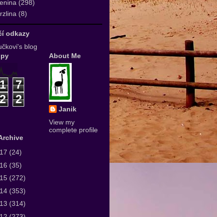
enina
(298)
zlina
(8)
ičí odkazy
čkovi's blog
upy
About Me
1
7
2
2
Janik
View my
complete profile
Archive
017
(24)
016
(35)
015
(272)
014
(353)
013
(314)
012
(273)