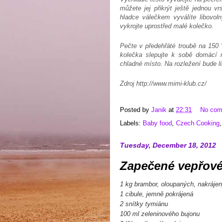
můžete jej přikrýt ještě jednou vr
hladce válečkem vyválíte libovoln
vykrojte uprostřed malé kolečko.
Pečte v předehřáté troubě na 150 
kolečka slepujte k sobě domácí 
chladné místo. Na rozležení bude l
Zdroj
http://www.mimi-klub.cz/
Posted by
Janik
at
22:31
No co
Labels:
Baby food
,
Czech Cooking
Tuesday, December 18, 2012
Zapečené vepřové
1 kg brambor, oloupaných, nakráje
1 cibule, jemně pokrájená
2 snítky tymiánu
100 ml zeleninového bujonu