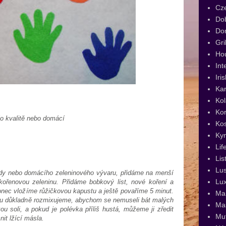
Cz
Dob
Dor
Gri
Ho
Int
Iri
Kar
Kol
Kor
bio kvalitě nebo domácí
Ko
Ky
Lif
Lis
Lus
vody nebo domácího zeleninového vývaru, přidáme na menší
Lux
 kořenovou zeleninu. Přidáme bobkový list, nové koření a
onec vložíme růžičkovou kapustu a ještě povaříme 5 minut.
Man
ku důkladně rozmixujeme, abychom se nemuseli bát malých
Ma
u soli, a pokud je polévka příliš hustá, můžeme ji zředit
Muf
it lžící másla.