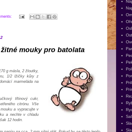
Ná
Na
Om
mments:
Oř
Os
Ost
12
Ov
 žitné mouky pro batolata
Par
Pec
Pe
Pol
70 g másla, 2 žloutky,
Po
u, 1/2 lžičky kůry z
 domácí marmeláda na
Pri
Pri
Re
čkový třtinový cukr,
Ry
etřeného citrónu. Vše
u mouku a vypracujte v
Ryc
čku a nechte v chladu
Sal
šak 12 hodin.
Sl
Sla
m papíru na cca. 2 mm silný plát. Pokud by se těsto lepilo,