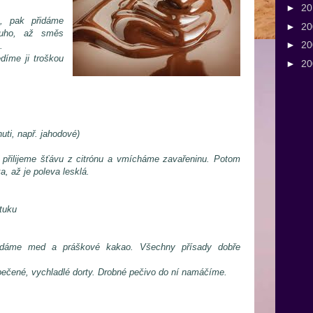
►
2
u, pak přidáme
►
2
ouho, až směs
►
2
.
edíme ji troškou
►
2
uti, např. jahodové)
přilijeme šťávu z citrónu a vmícháme zavařeninu. Potom
, až je poleva lesklá.
tuku
přidáme med a práškové kakao. Všechny přísady dobře
pečené, vychladlé dorty. Drobné pečivo do ní namáčíme.