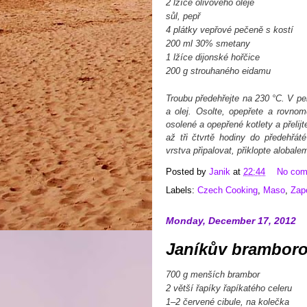
2 lžíce olivového oleje
sůl, pepř
4 plátky vepřové pečeně s kostí
200 ml 30% smetany
1 lžíce dijonské hořčice
200 g strouhaného eidamu
Troubu předehřejte na 230 °C. V pe
a olej. Osolte, opepřete a rovno
osolené a opepřené kotlety a přelij
až tři čtvrtě hodiny do předehřá
vrstva připalovat, přiklopte alobale
Posted by
Janik
at
22:44
No co
Labels:
Czech Cooking
,
Maso
,
Zap
Monday, December 17, 2012
Janíkův bramborov
700 g menších brambor
2 větší řapíky řapíkatého celeru
1–2 červené cibule, na kolečka