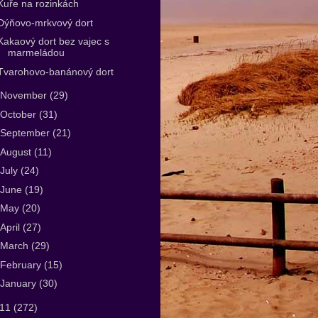
Kuře na rozinkách
Dýňovo-mrkvový dort
Kakaový dort bez vajec s
marmeládou
Tvarohovo-banánový dort
November
(29)
October
(31)
September
(21)
August
(11)
July
(24)
June
(19)
May
(20)
April
(27)
March
(29)
February
(15)
January
(30)
011
(272)