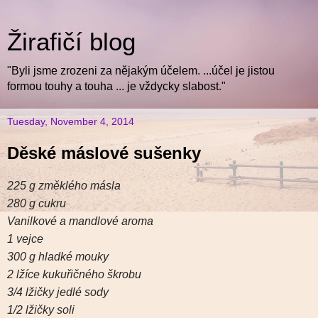
Žirafičí blog
"Byli jsme zrozeni za nějakým účelem. ...účel je jistou
formou touhy a touha ... je vždycky slabost."
Tuesday, November 4, 2014
Děské máslové sušenky
225 g změklého másla
280 g cukru
Vanilkové a mandlové aroma
1 vejce
300 g hladké mouky
2 lžíce kukuřičného škrobu
3/4 lžičky jedlé sody
1/2 lžičky soli