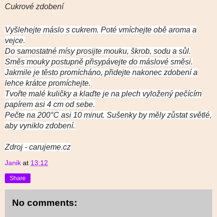
Cukrové zdobení
Vyšlehejte máslo s cukrem. Poté vmíchejte obě aroma a
vejce.
Do samostatné mísy prosijte mouku, škrob, sodu a sůl.
Směs mouky postupně přisypávejte do máslové směsi.
Jakmile je těsto promícháno, přidejte nakonec zdobení a
lehce krátce promíchejte.
Tvořte malé kuličky a klaďte je na plech vyložený pečícím
papírem asi 4 cm od sebe.
Pečte na 200°C asi 10 minut. Sušenky by měly zůstat světlé,
aby vyniklo zdobení.
Zdroj - carujeme.cz
Janik
at
13:12
Share
No comments: