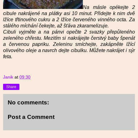
Na másle opékejte 2
cibule nakrájené na plátky asi 10 minut. Přidejte k nim dvě
lžíce třtinového cukru a 2 lžíce červeného vinného octa. Za
stálého míchání čekejte, až šťáva zkaramelizuje.
Cibuli vyjměte a na pánvi opečte 2 svazky přepůleného
zeleného chřestu. Mezitím si nakrájejte čerstvý baby špenát
a červenou papriku. Zeleninu smíchejte, zakápněte lžící
olivového oleje a navrch dejte cibulku. Můžete nakrájet i sýr
feta.
Janik
at
09:30
Share
No comments:
Post a Comment