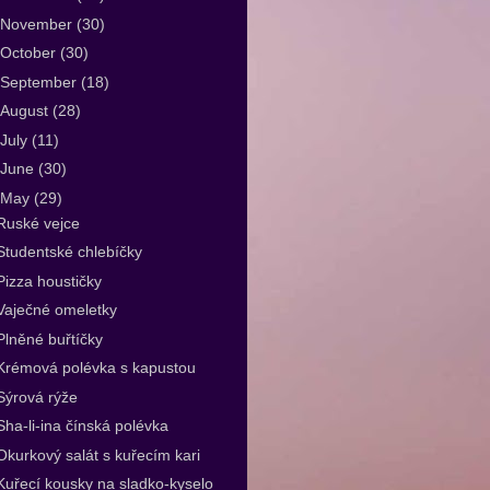
November
(30)
October
(30)
September
(18)
August
(28)
July
(11)
June
(30)
May
(29)
Ruské vejce
Studentské chlebíčky
Pizza houstičky
Vaječné omeletky
Plněné buřtíčky
Krémová polévka s kapustou
Sýrová rýže
Sha-li-ina čínská polévka
Okurkový salát s kuřecím kari
Kuřecí kousky na sladko-kyselo