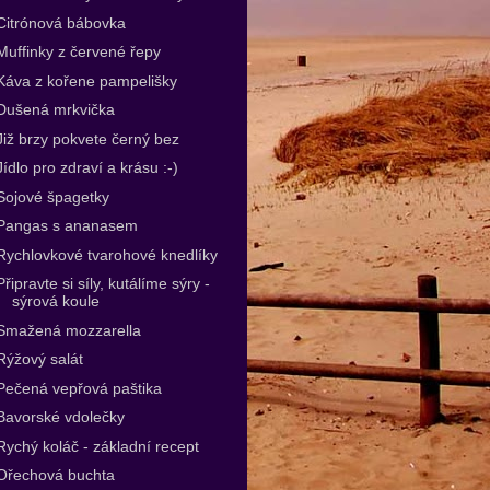
Citrónová bábovka
Muffinky z červené řepy
Káva z kořene pampelišky
Dušená mrkvička
Již brzy pokvete černý bez
Jídlo pro zdraví a krásu :-)
Sojové špagetky
Pangas s ananasem
Rychlovkové tvarohové knedlíky
Připravte si síly, kutálíme sýry -
sýrová koule
Smažená mozzarella
Rýžový salát
Pečená vepřová paštika
Bavorské vdolečky
Rychý koláč - základní recept
Ořechová buchta