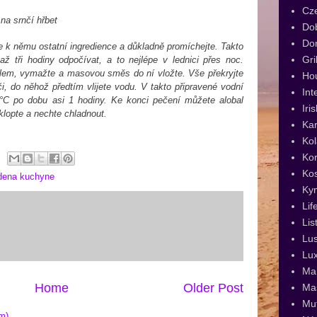
Cz
na srnčí hřbet
Dob
Dor
e k němu ostatní ingredience a důkladně promíchejte. Takto
Gri
ž tři hodiny odpočívat, a to nejlépe v lednici přes noc.
alem, vymažte a masovou směs do ní vložte. Vše překryjte
Ho
i, do něhož předtím vlijete vodu. V takto připravené vodní
Int
75°C po dobu asi 1 hodiny. Ke konci pečení můžete alobal
Iri
klopte a nechte chladnout.
Kar
Kol
Kor
Ko
dena kuchyne
Ky
Lif
Lis
Lus
Lux
Man
Home
Older Post
Ma
Muf
m)