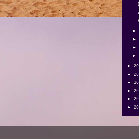
►
►
►
►
►
2
►
2
►
2
►
2
►
2
►
2