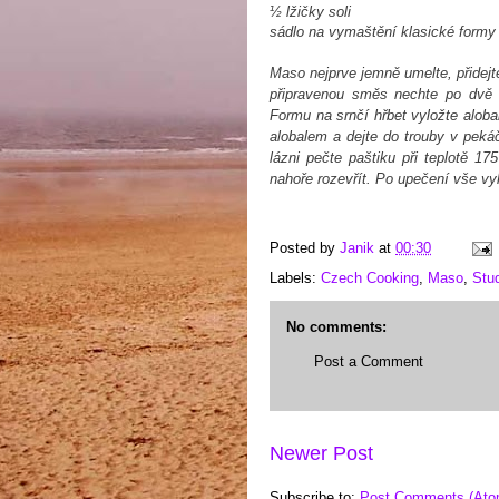
½ lžičky soli
sádlo na vymaštění klasické formy 
Maso nejprve jemně umelte, přidejt
připravenou směs nechte po dvě a
Formu na srnčí hřbet vyložte alob
alobalem a dejte do trouby v pekáč
lázni pečte paštiku při teplotě 1
nahoře rozevřít. Po upečení vše vy
Posted by
Janik
at
00:30
Labels:
Czech Cooking
,
Maso
,
Stu
No comments:
Post a Comment
Newer Post
Subscribe to:
Post Comments (Ato