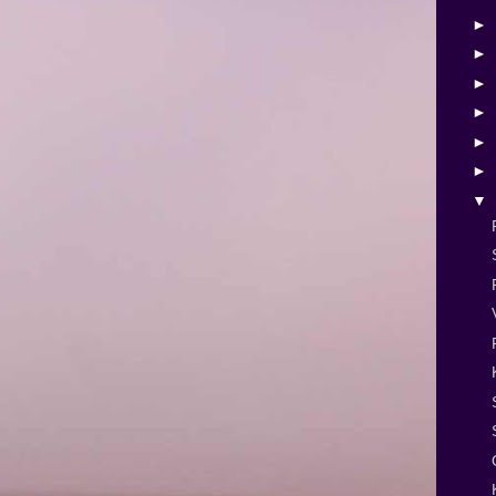
►
►
►
►
►
►
▼