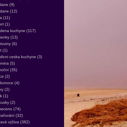
dane
(9)
idane
(12)
a
(11)
rt
(1)
udena kuchyne
(117)
šenky
(13)
toviny
(6)
t
(1)
dicni ceska kuchyne
(3)
enina
(5)
noční
(35)
ce
(2)
ikonoce
(4)
ky
(2)
k
(1)
kusky
(2)
peceno
(74)
vařování
(32)
avá výživa
(382)