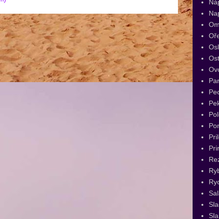
Ná
Na
Om
Oř
Os
Ost
Ov
Par
Pec
Pe
Pol
Po
Pri
Pri
Re
Ry
Ryc
Sal
Sl
Sla