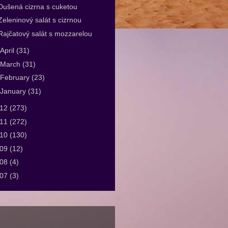
Dušená cizrna s cuketou
Zeleninový salát s cizrnou
Rajčatový salát s mozzarelou
April
(31)
March
(31)
February
(23)
January
(31)
012
(273)
011
(272)
010
(130)
009
(12)
008
(4)
007
(3)