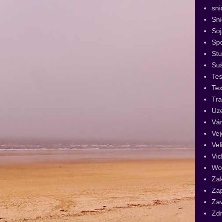
sni
Sn
Soj
Spo
St
Su
Tes
Tex
Tra
Uz
Vá
Vej
Vel
Vic
Wo
Za
Za
Za
Zdr