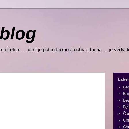
 blog
 účelem. ...účel je jistou formou touhy a touha ... je vždyc
Label
Ba
Bab
Be
Byl
Ča
Ch
Ch