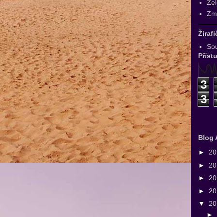
Zel
Zmr
Žiraf
Sou
Příst
3
3
Blog 
►
2
►
2
►
2
►
2
▼
2
►