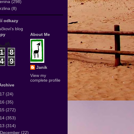
enina
(298)
zlina
(8)
ičí odkazy
čkovi's blog
upy
About Me
1
8
4
9
Janik
View my
complete profile
Archive
017
(24)
016
(35)
015
(272)
014
(353)
013
(314)
December
(22)