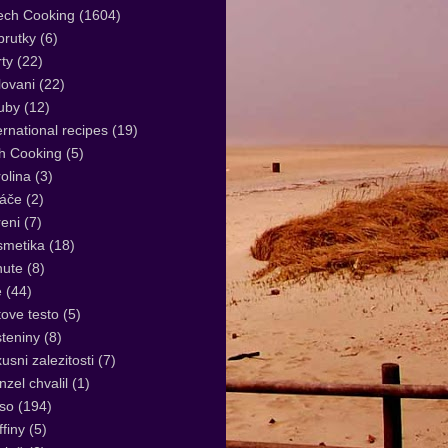
ech Cooking
(1604)
rutky
(6)
ty
(22)
lovani
(22)
uby
(12)
ernational recipes
(19)
sh Cooking
(5)
olina
(3)
áče
(2)
eni
(7)
smetika
(18)
nute
(8)
e
(44)
tove testo
(5)
teniny
(8)
usni zalezitosti
(7)
zel chvalil
(1)
so
(194)
finy
(5)