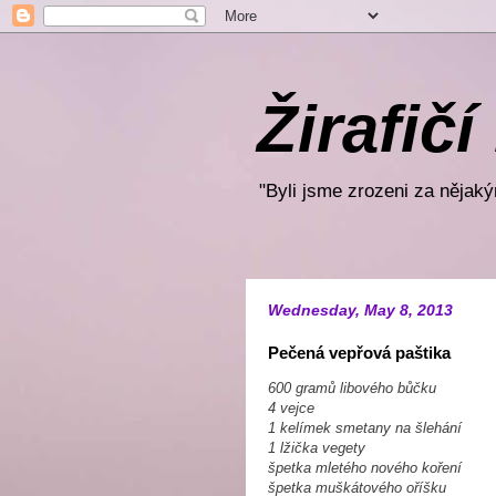
Žirafičí
"Byli jsme zrozeni za nějakým
Wednesday, May 8, 2013
Pečená vepřová paštika
600 gramů libového bůčku
4 vejce
1 kelímek smetany na šlehání
1 lžička vegety
špetka mletého nového koření
špetka muškátového oříšku