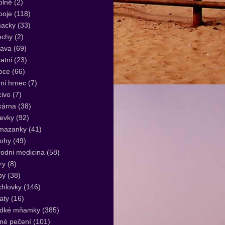
plně
(2)
poje
(118)
acky
(33)
echy
(2)
lava
(69)
atni
(23)
oce
(66)
ni hrnec
(7)
ivo
(7)
kárna
(38)
evky
(92)
mazanky
(41)
lohy
(49)
rodni medicina
(58)
zy
(8)
by
(38)
hlovky
(146)
aty
(16)
adké mňamky
(385)
né pečení
(101)