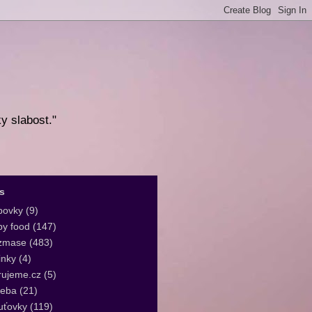
ky slabost."
s
bovky
(9)
y food
(147)
zmase
(483)
inky
(4)
rujeme.cz
(5)
leba
(21)
uťovky
(119)