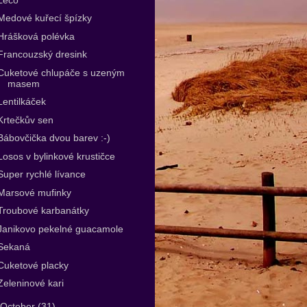
Medové kuřecí špízky
Hrášková polévka
Francouzský dresink
Cuketové chlupáče s uzeným
masem
Lentilkáček
Krtečkův sen
Bábovčička dvou barev :-)
Losos v bylinkové krustičce
Super rychlé lívance
Marsové mufinky
Troubové karbanátky
Janikovo pekelné guacamole
Sekaná
Cuketové placky
Zeleninové kari
October
(31)