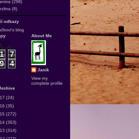
enina
(298)
zlina
(8)
ičí odkazy
čkovi's blog
upy
About Me
1
7
9
4
Janik
View my
complete profile
Archive
017
(24)
016
(35)
015
(272)
014
(353)
013
(314)
012
(273)