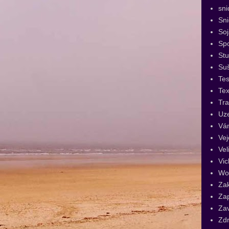
sni
Sn
Soj
Spo
St
Su
Tes
Tex
Tra
Uz
Vá
Vej
Vel
Vic
Wo
Za
Za
Za
Zdr