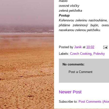
máslo
ovesné vločky
zelená petrželka
Postup
Kořenovou zeleninu nastrouháme,
přidáme zeleninový bujón, ove
nasekanou zelenou petrželku.
Posted by
Janik
at
10:02
Labels:
Czech Cooking
,
Polevky
No comments:
Post a Comment
Newer Post
Subscribe to:
Post Comments (Ato