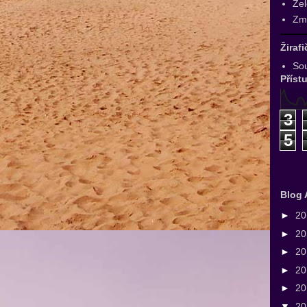
Zel
Zmr
Žiraf
Sou
Příst
3
5
Blog 
►
2
►
2
►
2
►
2
►
2
▼
2