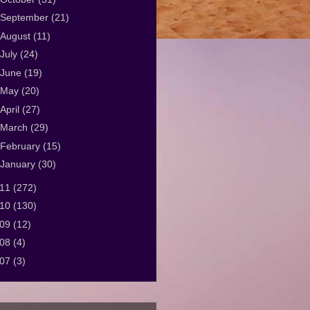
September
(21)
August
(11)
July
(24)
June
(19)
May
(20)
April
(27)
March
(29)
February
(15)
January
(30)
011
(272)
010
(130)
009
(12)
008
(4)
007
(3)