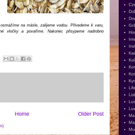
Cz
Dob
Dor
Gri
 osmažíme na másle, zalijeme vodou. Přivedeme k varu,
sné vločky a povaříme. Nakonec přisypeme nadrobno
Ho
Int
Iri
Kar
Kol
Kor
Ko
Ky
Lif
Lis
Lus
Lux
Home
Older Post
Man
Ma
m)
Muf