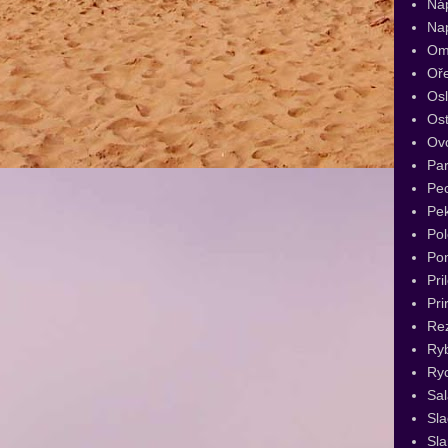
Ná
Na
Om
Oř
Os
Ost
Ov
Par
Pec
Pe
Pol
Po
Pri
Pri
Re
Ry
Ryc
Sal
Sl
Sla