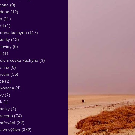
dane
(9)
idane
(12)
a
(11)
rt
(1)
udena kuchyne
(117)
šenky
(13)
toviny
(6)
t
(1)
dicni ceska kuchyne
(3)
enina
(5)
noční
(35)
ce
(2)
ikonoce
(4)
ky
(2)
k
(1)
kusky
(2)
peceno
(74)
vařování
(32)
avá výživa
(382)