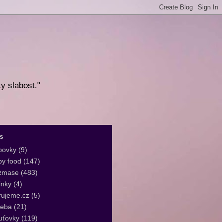
ky slabost."
s
bovky
(9)
y food
(147)
zmase
(483)
inky
(4)
rujeme.cz
(5)
leba
(21)
uťovky
(119)