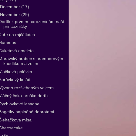
December
(17)
November
(29)
Dortík k prvním narozeninám naší
princezničky
Kuře na rajčátkách
Hummus
Cuketová omeleta
Moravský brabec s bramborovým
knedlíkem a zelím
Vločková polévka
Borůvkový koláč
Vývar s rozšlehaným vejcem
Vláčný čoko-hruško dortík
Rychlovkové lasagne
Bagetky naplněné dobrotami
Šlehačková mísa
Cheesecake
Lečo