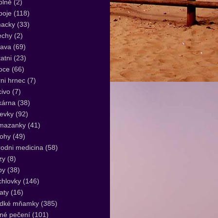
plně
(2)
poje
(118)
acky
(33)
echy
(2)
lava
(69)
atni
(23)
oce
(66)
ni hrnec
(7)
ivo
(7)
kárna
(38)
evky
(92)
mazanky
(41)
lohy
(49)
rodni medicina
(58)
zy
(8)
by
(38)
hlovky
(146)
aty
(16)
adké mňamky
(385)
né pečení
(101)