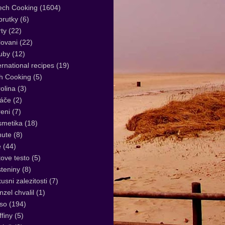
ech Cooking
(1604)
rutky
(6)
ty
(22)
lovani
(22)
uby
(12)
ernational recipes
(19)
sh Cooking
(5)
olina
(3)
áče
(2)
eni
(7)
smetika
(18)
nute
(8)
e
(44)
tove testo
(5)
teniny
(8)
usni zalezitosti
(7)
zel chvalil
(1)
so
(194)
finy
(5)