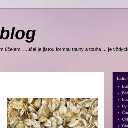
 blog
 účelem. ...účel je jistou formou touhy a touha ... je vždyc
Label
Ba
Bab
Be
Byl
Ča
Ch
Ch