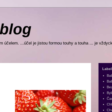
 blog
 účelem. ...účel je jistou formou touhy a touha ... je vždyc
Label
Ba
Bab
Be
Byl
Ča
Ch
Ch