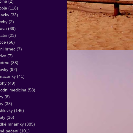
plně
(2)
poje
(118)
acky
(33)
echy
(2)
lava
(69)
atni
(23)
oce
(66)
ni hrnec
(7)
ivo
(7)
kárna
(38)
evky
(92)
mazanky
(41)
lohy
(49)
rodni medicina
(58)
zy
(8)
by
(38)
hlovky
(146)
aty
(16)
adké mňamky
(385)
né pečení
(101)