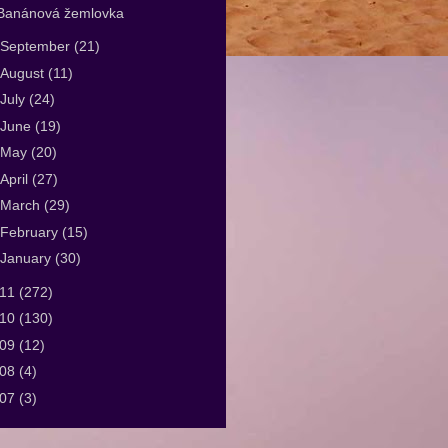
Banánová žemlovka
September
(21)
August
(11)
July
(24)
June
(19)
May
(20)
April
(27)
March
(29)
February
(15)
January
(30)
011
(272)
010
(130)
009
(12)
008
(4)
007
(3)