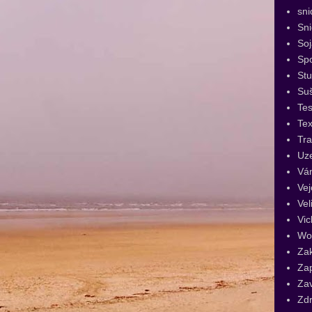
sni
Sn
Soj
Spo
St
Su
Tes
Tex
Tra
Uz
Vá
Vej
Vel
Vic
Wo
Za
Za
Za
Zdr