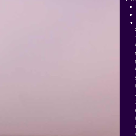
►
►
▼