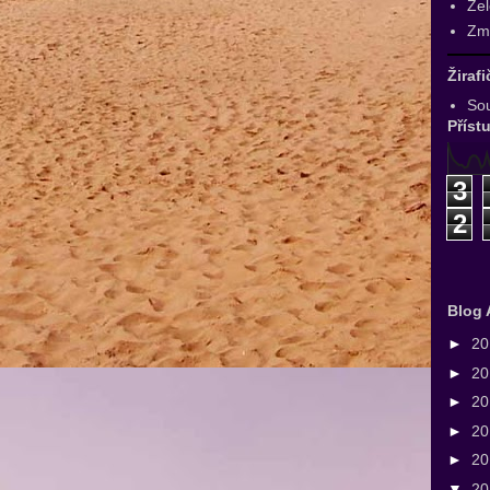
Zel
Zmr
Žiraf
Sou
Příst
3
2
Blog 
►
2
►
2
►
2
►
2
►
2
▼
2