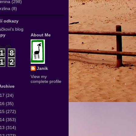
enina
(298)
zlina
(8)
ičí odkazy
čkovi's blog
upy
About Me
1
8
1
2
Janik
View my
complete profile
Archive
017
(24)
016
(35)
015
(272)
014
(353)
013
(314)
012
(273)