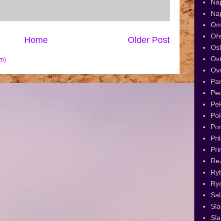
Ná
Na
Om
Oř
Home
Older Post
Os
Ost
m)
Ov
Par
Pec
Pe
Pol
Po
Pri
Pri
Re
Ry
Ryc
Sal
Sl
Sla