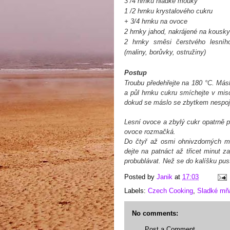
3 /4 hrnku hladké mouky
1 /2 hrnku krystalového cukru
+ 3/4 hrnku na ovoce
2 hrnky jahod, nakrájené na kousky
2 hrnky směsi čerstvého lesníh
(maliny, borůvky, ostružiny)
Postup
Troubu předehřejte na 180 °C. Más
a půl hrnku cukru smíchejte v mis
dokud se máslo se zbytkem nespoj
Lesní ovoce a zbylý cukr opatrně pr
ovoce rozmačká.
Do čtyř až osmi ohnivzdorných m
dejte na patnáct až třicet minut 
probublávat. Než se do kalíšku pust
Posted by
Janik
at
17:03
Labels:
Czech Cooking
,
Sladké m
No comments:
Post a Comment