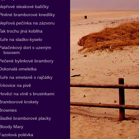
Vepřové steakové balíčky
Plněné bramborové knedlíky
Vepřová pečínka na zázvoru
Tak trochu jiná kobliha
Kuře na sladko-kyselo
Palačinkový dort s uzeným
lososem
Pečené bylinkové brambory
Dokonalá omeletka
Kuře na smetaně s rajčátky
Krkovice na pivě
Hovězí na víně s brusinkami
Bramborové krokety
Brownies
Sladké bramborové placky
Bloody Mary
Fazolová polévka