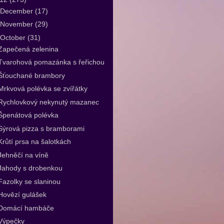
December
(17)
November
(29)
October
(31)
Zapečená zelenina
Tvarohová pomazánka s řeřichou
Šťouchané brambory
Mrkvová polévka se zvířátky
Rychlovkový nekynutý mazanec
Špenátová polévka
Sýrová pizza s bramborami
Krůtí prsa na šalotkách
Jehněčí na víně
Jahody s drobenkou
Fazolky se slaninou
Hovězí gulášek
Domácí hambáče
Výpečky