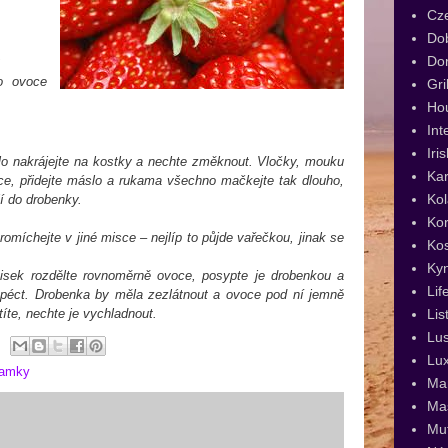
Cz
Dob
Dor
o ovoce
Gri
Ho
Int
Iri
lo nakrájejte na kostky a nechte změknout. Vločky, mouku
Kar
ce, přidejte máslo a rukama všechno mačkejte tak dlouho,
Kol
í do drobenky.
Kor
omíchejte v jiné misce – nejlíp to půjde vařečkou, jinak se
Ko
Ky
isek rozdělte rovnoměrně ovoce, posypte je drobenkou a
Lif
zapéct. Drobenka by měla zezlátnout a ovoce pod ní jemně
Lis
íte, nechte je vychladnout.
Lus
Lux
ňamky
Man
Ma
Muf