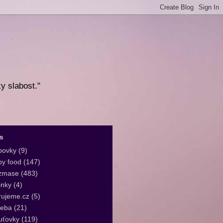
ky slabost."
s
bovky
(9)
y food
(147)
zmase
(483)
inky
(4)
rujeme.cz
(5)
leba
(21)
uťovky
(119)