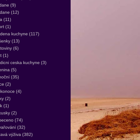
dane
(9)
idane
(12)
a
(11)
rt
(1)
udena kuchyne
(117)
šenky
(13)
toviny
(6)
t
(1)
dicni ceska kuchyne
(3)
enina
(5)
noční
(35)
ce
(2)
ikonoce
(4)
ky
(2)
k
(1)
kusky
(2)
peceno
(74)
vařování
(32)
avá výživa
(382)