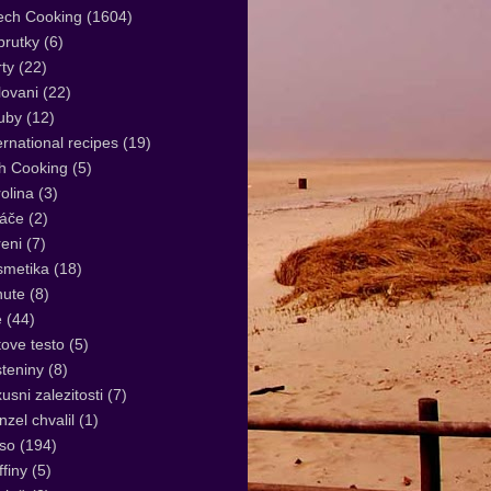
ech Cooking
(1604)
rutky
(6)
ty
(22)
lovani
(22)
uby
(12)
ernational recipes
(19)
sh Cooking
(5)
olina
(3)
áče
(2)
eni
(7)
smetika
(18)
nute
(8)
e
(44)
tove testo
(5)
teniny
(8)
usni zalezitosti
(7)
zel chvalil
(1)
so
(194)
finy
(5)