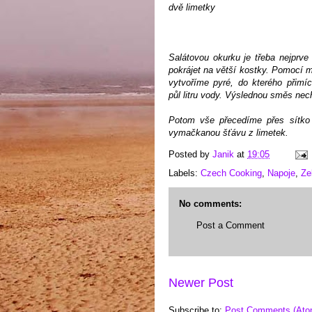
dvě limetky
Salátovou okurku je třeba nejprve
pokrájet na větší kostky. Pomocí 
vytvoříme pyré, do kterého přimí
půl litru vody. Výslednou směs nec
Potom vše přecedíme přes sítk
vymačkanou šťávu z limetek.
Posted by
Janik
at
19:05
Labels:
Czech Cooking
,
Napoje
,
Ze
No comments:
Post a Comment
Newer Post
Subscribe to:
Post Comments (Ato