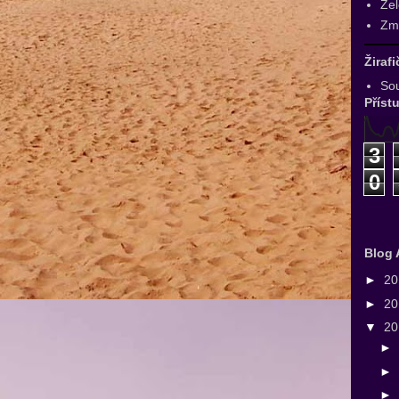
Zel
Zmr
Žiraf
Sou
Příst
3
0
Blog 
►
2
►
2
▼
2
►
►
►