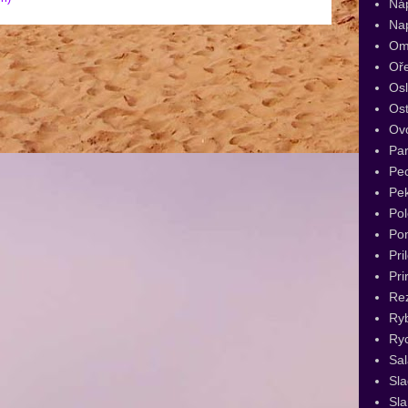
Ná
Na
Om
Oř
Os
Ost
Ov
Par
Pec
Pe
Pol
Po
Pri
Pri
Re
Ry
Ryc
Sal
Sl
Sla