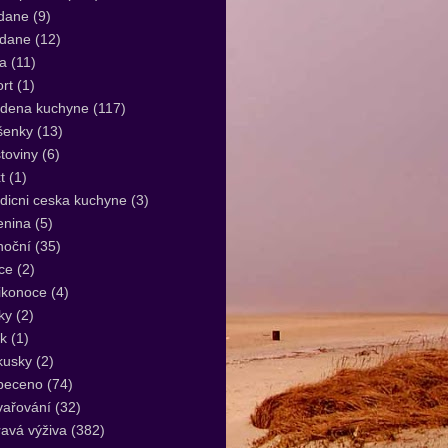
dane
(9)
idane
(12)
a
(11)
rt
(1)
udena kuchyne
(117)
šenky
(13)
toviny
(6)
t
(1)
dicni ceska kuchyne
(3)
enina
(5)
noční
(35)
ce
(2)
ikonoce
(4)
ky
(2)
k
(1)
kusky
(2)
peceno
(74)
vařování
(32)
avá výživa
(382)