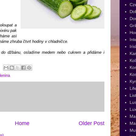
Cz
Dob
Dor
 oloupat a
Gri
mixéru pak
Ho
cháme asi
Int
háme zhruba čtvrt hodiny v chladničce.
Iri
o do džbánu, osladíme medem nebo cukrem a přidáme i
Kar
Kol
Kor
Ko
lenina
Ky
Lif
Lis
Lus
Lux
Man
Home
Older Post
Ma
Muf
m)