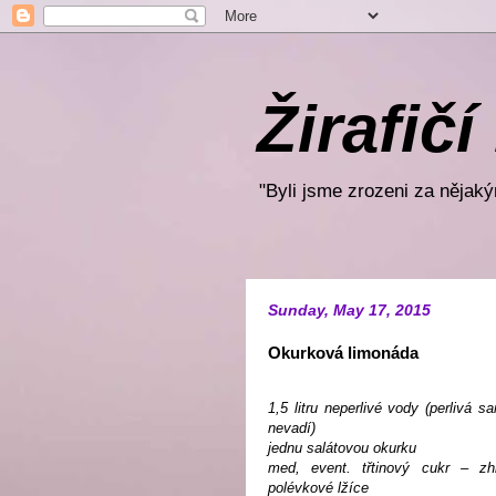
Žirafičí
"Byli jsme zrozeni za nějakým
Sunday, May 17, 2015
Okurková limonáda
1,5 litru neperlivé vody (perlivá 
nevadí)
jednu salátovou okurku
med, event. třtinový cukr – z
polévkové lžíce