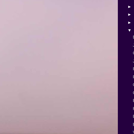
►
►
►
▼