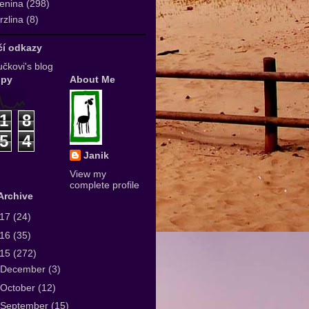
enina
(298)
zlina
(8)
ičí odkazy
čkovi's blog
upy
About Me
1
8
5
4
Janik
View my
complete profile
Archive
017
(24)
016
(35)
015
(272)
December
(3)
October
(12)
September
(15)