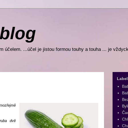
 blog
 účelem. ...účel je jistou formou touhy a touha ... je vždyc
Label
Ba
Bab
Be
samozřejmě
Byl
Ča
Ch
hruba dvě
Ch