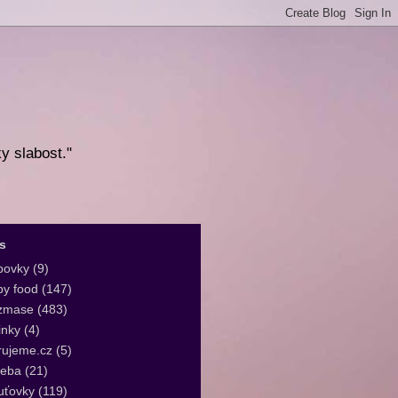
ky slabost."
s
bovky
(9)
y food
(147)
zmase
(483)
inky
(4)
rujeme.cz
(5)
leba
(21)
uťovky
(119)