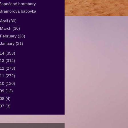
Zapečené brambory
Mramorová bábovka
April
(30)
March
(30)
February
(28)
January
(31)
014
(353)
013
(314)
012
(273)
011
(272)
010
(130)
009
(12)
008
(4)
007
(3)