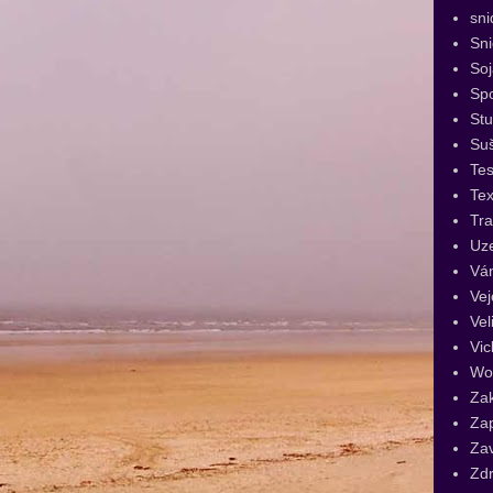
sni
Sn
Soj
Spo
St
Su
Tes
Tex
Tra
Uz
Vá
Vej
Vel
Vic
Wo
Za
Za
Za
Zdr