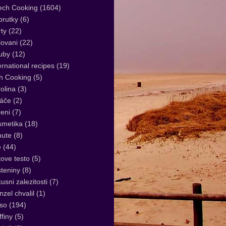
ech Cooking
(1604)
rutky
(6)
ty
(22)
lovani
(22)
uby
(12)
ernational recipes
(19)
sh Cooking
(5)
olina
(3)
áče
(2)
eni
(7)
smetika
(18)
nute
(8)
e
(44)
tove testo
(5)
teniny
(8)
usni zalezitosti
(7)
zel chvalil
(1)
so
(194)
finy
(5)