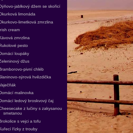
Dýňovo-jablkový džem se skořicí
Okurková limonáda
Okurkovo-limetková zmrzlina
Irish cream
Kávová zmrzlina
Rukolové pesto
Domácí loupáky
Zeleninový džus
Bramborovo-pivní chléb
Slaninovo-sýrová hvězdička
Vaječňák
Domácí malinovka
Domácí ledový broskvový čaj
Cheesecake z lučiny s zakysanou
smetanou
Brokolice s vejci a tofu
Kuřecí řízky z trouby