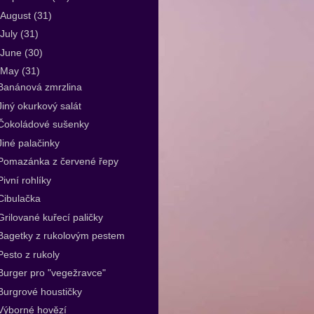
August
(31)
July
(31)
June
(30)
May
(31)
Banánová zmrzlina
Jiný okurkový salát
Čokoládové sušenky
Jiné palačinky
Pomazánka z červené řepy
Pivní rohlíky
Cibulačka
Grilované kuřecí paličky
Bagetky z rukolovým pestem
Pesto z rukoly
Burger pro "vegežravce"
Burgrové houstičky
Výborné hovězí