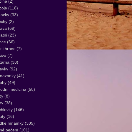
plně
(2)
poje
(118)
acky
(33)
echy
(2)
lava
(69)
atni
(23)
oce
(66)
ni hrnec
(7)
ivo
(7)
kárna
(38)
evky
(92)
mazanky
(41)
lohy
(49)
rodni medicina
(58)
zy
(8)
by
(38)
hlovky
(146)
aty
(16)
adké mňamky
(385)
né pečení
(101)