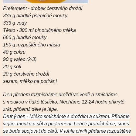
Preferment
-
drobek čerstvého droždí
333 g hladké pšeničné mouky
333 g vody
Těsto -
300 ml plnotučného mléka
666 g hladké mouky
150 g rozpuštěného másla
40 g cukru
90 g vajec (2-3)
20 g soli
20 g čerstvého droždí
sezam, mléko na potírání
Den předem rozmícháme droždí ve vodě a smícháme
s moukou v řídké těstíčko. Necháme 12-24 hodin přikryté
zrát, přičemž déle je lépe.
Druhý den - Mléko smícháme s droždím a cukrem.
Přidáme
vejce, mouku a sůl a preferment. Lehce promícháme, směs
se bude spojovat do cárů.
V tuhle chvíli přidáme rozpuštěné