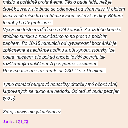
máslo a pořádně prohněteme.
Těsto bude řidší, než je
člověk zvyklý, ale bude se odlepovat od stran mísy. V olejem
vymazané míse ho necháme kynout asi dvě hodiny. Během
té doby ho 2x přeložíme.
Vykynuté těsto rozdělíme na 24 kousků.
Z každého kousku
stočíme kuličku a naskládáme je na plech s pečícím
papírem.
Po 10-15 minutách od vytvarování bochánků je
zplácneme a necháme hodinu a půl kynout.
Housky lze
potírat mlékem, ale pokud chcete lesklý povrch, tak
rozšlehaným vajíčkem. A posypeme sezamem.
Pečeme v troubě rozehřáté na 230°C asi 15 minut.
Tyhle domácí burgrové houstičky předčily mé očekávání,
kupovaných se nikdo ani nedotkl. Od teď už budu péct jen
tyto :-)
Zdroj - www.megvkuchyni.cz
Janik
at
21:23