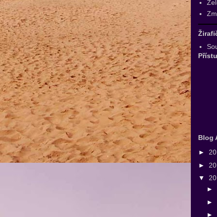
Zel
Zmr
Žiraf
Sou
Příst
Blog 
►
2
►
2
▼
2
►
►
►