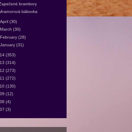
Zapečené brambory
Mramorová bábovka
April
(30)
March
(30)
February
(28)
January
(31)
014
(353)
013
(314)
012
(273)
011
(272)
010
(130)
009
(12)
008
(4)
007
(3)