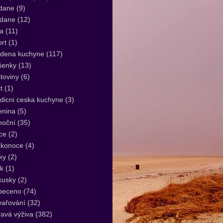
dane
(9)
idane
(12)
a
(11)
rt
(1)
udena kuchyne
(117)
šenky
(13)
toviny
(6)
t
(1)
dicni ceska kuchyne
(3)
enina
(5)
noční
(35)
ce
(2)
ikonoce
(4)
ky
(2)
k
(1)
kusky
(2)
peceno
(74)
vařování
(32)
avá výživa
(382)