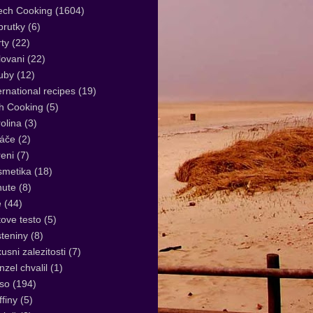
ech Cooking
(1604)
rutky
(6)
ty
(22)
lovani
(22)
uby
(12)
ernational recipes
(19)
sh Cooking
(5)
olina
(3)
áče
(2)
eni
(7)
smetika
(18)
nute
(8)
e
(44)
tove testo
(5)
teniny
(8)
usni zalezitosti
(7)
zel chvalil
(1)
so
(194)
finy
(5)