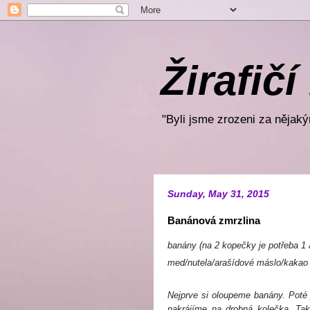
Žirafičí
"Byli jsme zrozeni za nějakým
Sunday, May 31, 2015
Banánová zmrzlina
banány (na 2 kopečky je potřeba 1 
med/nutela/arašídové máslo/kaka
Nejprve si oloupeme banány. Poté 
nakrájíme na drobná kolečka. Tak