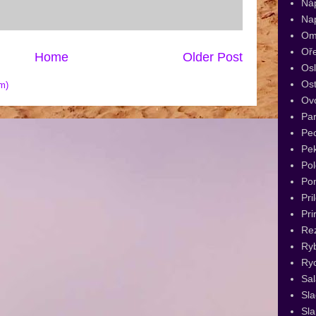
Ná
Na
Om
Oř
Home
Older Post
Os
Ost
m)
Ov
Par
Pec
Pe
Pol
Po
Pri
Pri
Re
Ry
Ryc
Sal
Sl
Sla