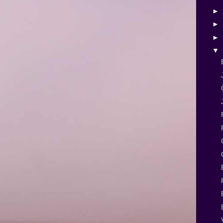
►
►
►
▼