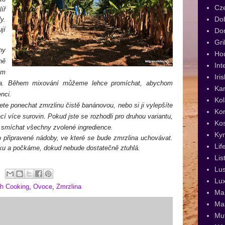
Cz
íř
Dob
y.
jí
Dor
Gri
ny
Ho
ně
Int
ám
Iri
ta. Během mixování můžeme lehce promíchat, abychom
Kar
nci.
Kol
te ponechat zmrzlinu čistě banánovou, nebo si ji vylepšíte
Kor
í více surovin. Pokud jste se rozhodli pro druhou variantu,
Ko
ba smíchat všechny zvolené ingredience.
Ky
připravené nádoby, ve které se bude zmrzlina uchovávat.
Lif
ku a počkáme, dokud nebude dostatečně ztuhlá.
Lis
Lus
Lux
h Cooking
,
Ovoce
,
Zmrzlina
Man
Ma
Muf