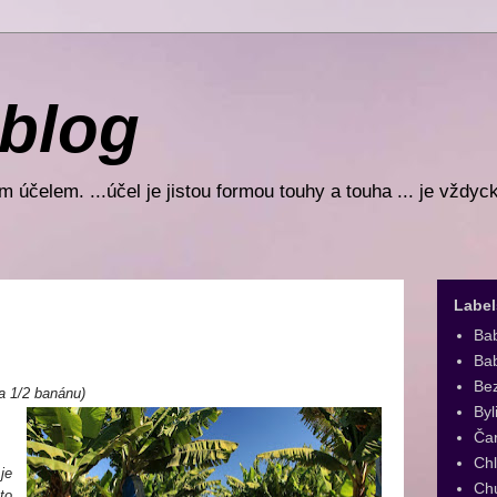
 blog
 účelem. ...účel je jistou formou touhy a touha ... je vždyc
Label
Ba
Bab
Be
a 1/2 banánu)
Byl
o
Ča
Ch
je
Ch
to