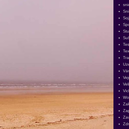
sni
Sn
Soj
Spo
St
Su
Tes
Tex
Tra
Uz
Vá
Vej
Vel
Vic
Wo
Za
Za
Za
Zdr