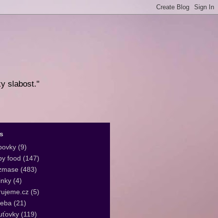
ky slabost."
s
bovky
(9)
y food
(147)
zmase
(483)
inky
(4)
rujeme.cz
(5)
leba
(21)
uťovky
(119)