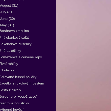
August
(31)
July
(31)
June
(30)
May
(31)
Banánová zmrzlina
Jiný okurkový salát
Čokoládové sušenky
Jiné palačinky
Pomazánka z červené řepy
Pivní rohlíky
Cibulačka
Grilované kuřecí paličky
Bagetky z rukolovým pestem
Pesto z rukoly
Burger pro "vegežravce"
Burgrové houstičky
Výborné hovězí