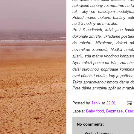
nakrájené banány rozmístíme na tal
tak, aby se navzájem nedotýkal
Pokud máme hotovo, banány putu
na 2-3 hodiny do mrazáku.
Po 2-3 hodinách, když jsou baná
dokonale zmrzlé, vkládáme postup
do mixéru. Mixujeme, dokud n
nevznikne krémová, hladká hmo
zjistili, zda máme vhodnou konziste
Nyní záleží pouze na Vás, zda chce
další surovinou, popřípadě kombinac
nyní přichází chvíle, kdy je potře
Takto zpracovanou hmotu dáme do 
Poté dáme zmrzlinu zpět do mrazá
Posted by
Janik
at
22:01
Labels:
Baby food
,
Bezmase
,
Czec
No comments:
Post a Comment