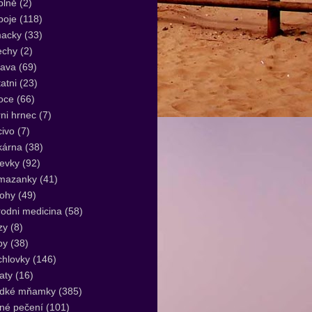
plně
(2)
poje
(118)
acky
(33)
echy
(2)
lava
(69)
atni
(23)
oce
(66)
ni hrnec
(7)
ivo
(7)
kárna
(38)
evky
(92)
mazanky
(41)
lohy
(49)
rodni medicina
(58)
zy
(8)
by
(38)
hlovky
(146)
aty
(16)
adké mňamky
(385)
né pečení
(101)