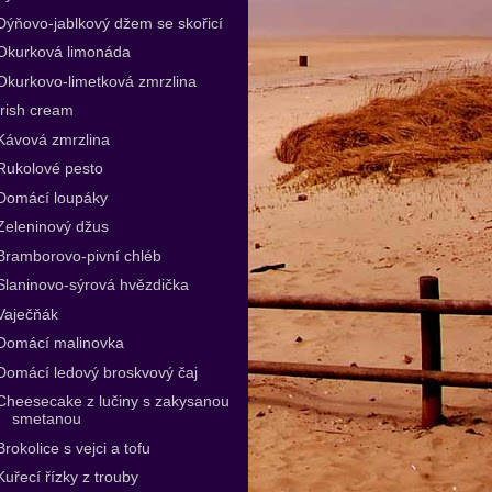
Dýňovo-jablkový džem se skořicí
Okurková limonáda
Okurkovo-limetková zmrzlina
Irish cream
Kávová zmrzlina
Rukolové pesto
Domácí loupáky
Zeleninový džus
Bramborovo-pivní chléb
Slaninovo-sýrová hvězdička
Vaječňák
Domácí malinovka
Domácí ledový broskvový čaj
Cheesecake z lučiny s zakysanou
smetanou
Brokolice s vejci a tofu
Kuřecí řízky z trouby