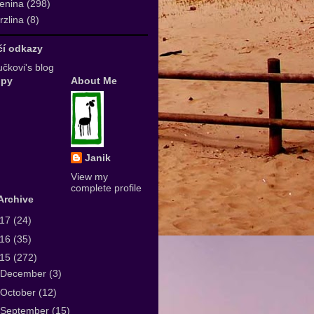
enina
(298)
zlina
(8)
ičí odkazy
čkovi's blog
upy
About Me
Janik
View my
complete profile
Archive
017
(24)
016
(35)
015
(272)
December
(3)
October
(12)
September
(15)