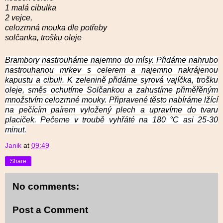
1 malá cibulka
2 vejce,
celozrnná mouka dle potřeby
solčanka,
trošku oleje
Brambory nastrouháme najemno do mísy. Přidáme nahrubo
nastrouhanou mrkev s celerem a najemno nakrájenou
kapustu a cibuli. K zelenině přidáme syrová vajíčka, trošku
oleje, směs ochutíme Solčankou a zahustíme přiměřěným
množstvím celozrnné mouky. Připravené těsto nabíráme lžící
na pečícím paírem vyložený plech a upravíme do tvaru
placiček. Pečeme v troubě vyhřáté na 180 °C asi 25-30
minut.
Janik
at
09:49
Share
No comments:
Post a Comment