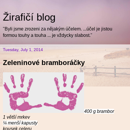
Žirafičí blog
"Byli jsme zrozeni za nějakým účelem. ...účel je jistou
formou touhy a touha ... je vždycky slabost."
Tuesday, July 1, 2014
Zeleninové bramboráčky
400 g brambor
1 větší mrkev
¼ menší kapusty
kousek celeru