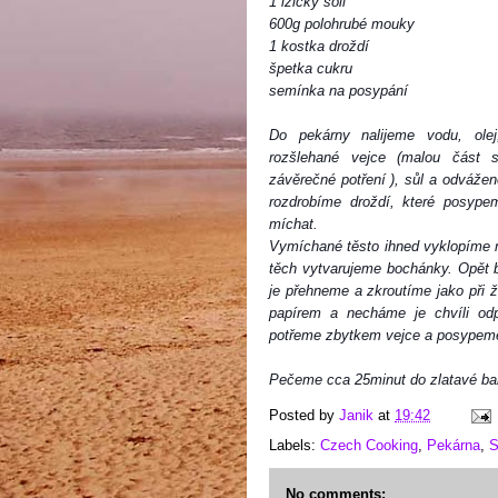
1 lžičky soli
600g polohrubé mouky
1 kostka droždí
špetka cukru
semínka na posypání
Do pekárny nalijeme vodu, olej,
rozšlehané vejce (malou část 
závěrečné potření ), sůl a odváže
rozdrobíme droždí, které posy
míchat.
Vymíchané těsto ihned vyklopíme n
těch vytvarujeme bochánky. Opět 
je přehneme a zkroutíme jako při
papírem a necháme je chvíli odp
potřeme zbytkem vejce a posypem
Pečeme cca 25minut do zlatavé ba
Posted by
Janik
at
19:42
Labels:
Czech Cooking
,
Pekárna
,
S
No comments: