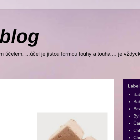
 blog
 účelem. ...účel je jistou formou touhy a touha ... je vždyc
Label
Ba
Bab
Be
Byl
Ča
Ch
Ch