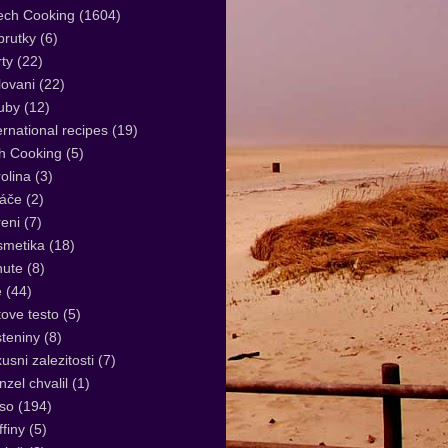
ech Cooking
(1604)
rutky
(6)
ty
(22)
lovani
(22)
uby
(12)
ernational recipes
(19)
sh Cooking
(5)
olina
(3)
áče
(2)
eni
(7)
smetika
(18)
nute
(8)
e
(44)
tove testo
(5)
teniny
(8)
usni zalezitosti
(7)
zel chvalil
(1)
so
(194)
finy
(5)