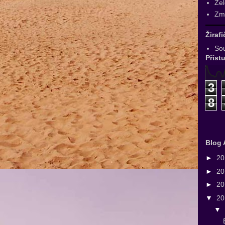
Zel
Zmr
Žiraf
Sou
Příst
3
8
Blog 
►
2
►
2
►
2
▼
2
▼