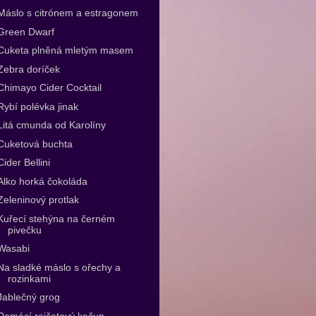
Máslo s citrónem a estragonem
Green Dwarf
Cuketa plněná mletým masem
Zebra doríček
Chimayo Cider Cocktail
Rybí polévka jinak
Litá cmunda od Karolíny
Cuketová buchta
Cider Bellini
Alko horká čokoláda
Zeleninový protlak
Kuřecí stehýna na černém
pivečku
Wasabi
Na sladké máslo s ořechy a
rozinkami
Jablečný grog
Domácí rajčatový kečup