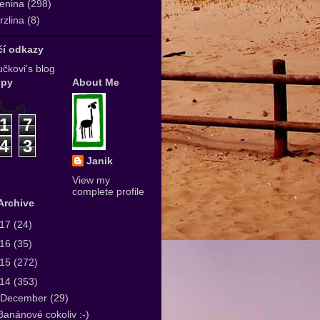
enina
(298)
zlina
(8)
ičí odkazy
čkovi's blog
upy
About Me
1
7
4
3
Janik
View my
complete profile
Archive
017
(24)
016
(35)
015
(272)
014
(353)
December
(29)
Banánové cokoliv :-)