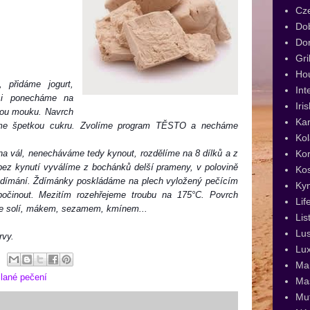
Cz
Dob
Dor
Gri
Ho
 přidáme jogurt,
Int
si ponecháme na
Iri
nou mouku. Navrch
Kar
peme špetkou cukru. Zvolíme program TĚSTO a necháme
Kol
Kor
a vál, nenecháváme tedy kynout, rozdělíme na 8 dílků a z
bez kynutí vyválíme z bochánků delší prameny, v polovině
Ko
 ždímání. Ždímánky poskládáme na plech vyložený pečícím
Ky
očinout. Mezitím rozehřejeme troubu na 175°C. Povrch
Lif
e solí, mákem, sezamem, kmínem...
Lis
Lus
rvy.
Lux
Man
lané pečení
Ma
Muf