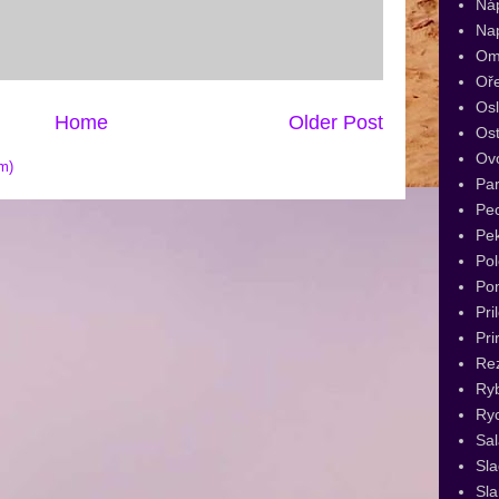
Ná
Na
Om
Oř
Os
Home
Older Post
Ost
Ov
m)
Par
Pec
Pe
Pol
Po
Pri
Pri
Re
Ry
Ryc
Sal
Sl
Sla