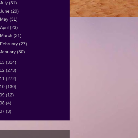
July
(31)
June
(29)
May
(31)
April
(23)
March
(31)
February
(27)
January
(30)
013
(314)
012
(273)
011
(272)
010
(130)
009
(12)
008
(4)
007
(3)