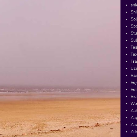
sni
Sn
Soj
Spo
St
Su
Tes
Tex
Tra
Uz
Vá
Vej
Vel
Vic
Wo
Za
Za
Za
Zdr