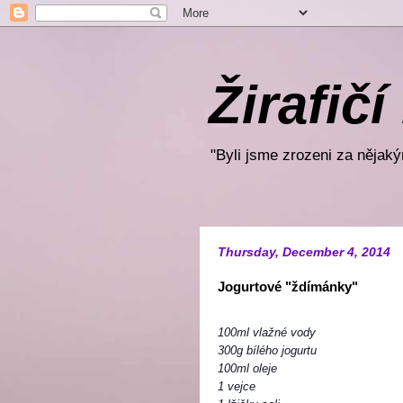
Žirafičí
"Byli jsme zrozeni za nějakým
Thursday, December 4, 2014
Jogurtové "ždímánky"
100ml vlažné vody
300g bílého jogurtu
100ml oleje
1 vejce