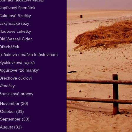
Kopřivový špenátek
Cuketové řízečky
Eskymácké řezy
Houbové cuketky
Old Wassail Cider
Ořecháček
Tuňáková omáčka k těstovinám
Rychlovková rajská
Jogurtové "ždímánky"
Ořechové cukroví
Věnečky
Brusinkové pracny
November
(30)
October
(31)
September
(30)
August
(31)