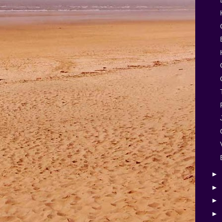
►
►
►
►