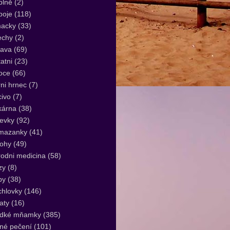
plně
(2)
poje
(118)
acky
(33)
echy
(2)
lava
(69)
atni
(23)
oce
(66)
ni hrnec
(7)
ivo
(7)
kárna
(38)
evky
(92)
mazanky
(41)
lohy
(49)
rodni medicina
(58)
zy
(8)
by
(38)
hlovky
(146)
aty
(16)
adké mňamky
(385)
né pečení
(101)