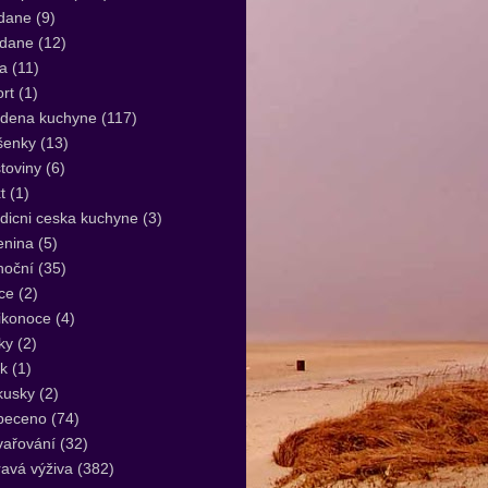
dane
(9)
idane
(12)
a
(11)
rt
(1)
udena kuchyne
(117)
šenky
(13)
toviny
(6)
t
(1)
dicni ceska kuchyne
(3)
enina
(5)
noční
(35)
ce
(2)
ikonoce
(4)
ky
(2)
k
(1)
kusky
(2)
peceno
(74)
vařování
(32)
avá výživa
(382)