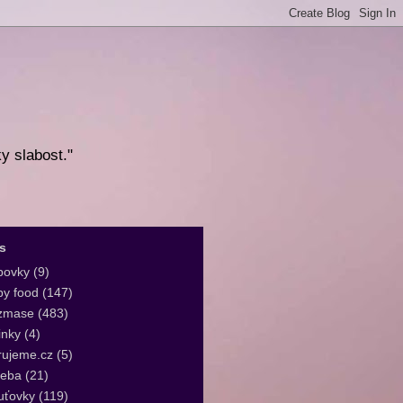
ky slabost."
s
bovky
(9)
y food
(147)
zmase
(483)
inky
(4)
rujeme.cz
(5)
leba
(21)
uťovky
(119)