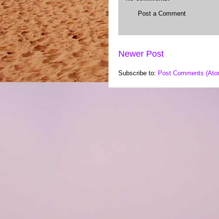
Post a Comment
Newer Post
Subscribe to:
Post Comments (Ato