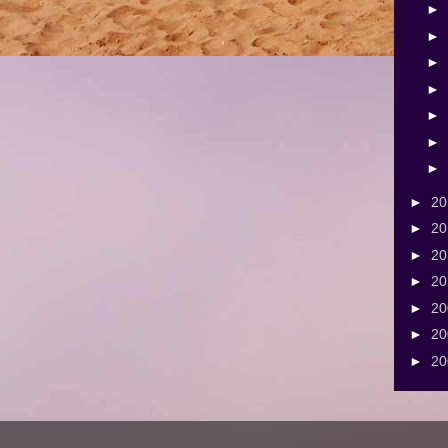
►
►
►
►
►
►
►
►
2
►
2
►
2
►
2
►
2
►
2
►
2