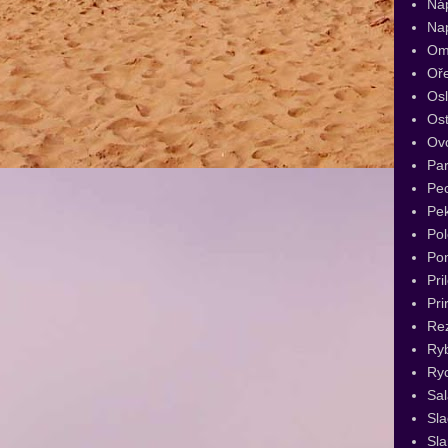
Ná
Na
Om
Oř
Os
Ost
Ov
Par
Pec
Pe
Pol
Po
Pri
Pri
Re
Ry
Ryc
Sal
Sl
Sla