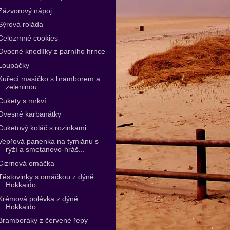
Zázvorový nápoj
Sýrová roláda
Celozrnné cookies
Ovocné knedlíky z parního hrnce
Loupáčky
Kuřecí masíčko s bramborem a
zeleninou
Cukety s mrkví
Ovesné karbanátky
Cuketový koláč s rozinkami
Vepřová panenka na tymiánu s
rýží a smetanovo-hráš...
Cizrnová omáčka
Těstovinky s omáčkou z dýně
Hokkaido
Krémová polévka z dýně
Hokkaido
Bramboráky z červené řepy