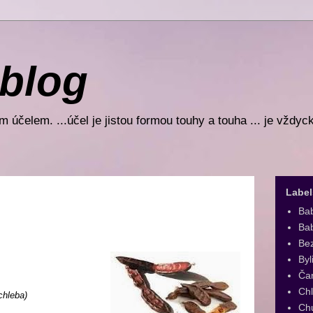
 blog
 účelem. ...účel je jistou formou touhy a touha ... je vždyc
Label
Ba
Bab
Be
Byl
Ča
Ch
chleba)
Ch