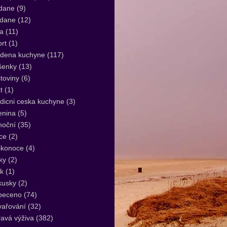
dane
(9)
idane
(12)
a
(11)
rt
(1)
udena kuchyne
(117)
šenky
(13)
toviny
(6)
t
(1)
dicni ceska kuchyne
(3)
enina
(5)
noční
(35)
ce
(2)
ikonoce
(4)
ky
(2)
k
(1)
kusky
(2)
peceno
(74)
vařování
(32)
avá výživa
(382)