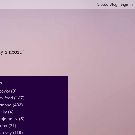
ky slabost."
s
bovky
(9)
y food
(147)
zmase
(483)
inky
(4)
rujeme.cz
(5)
leba
(21)
uťovky
(119)