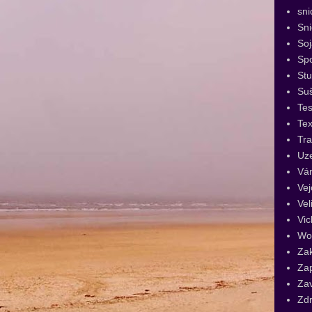
sni
Sn
Soj
Spo
St
Su
Tes
Tex
Tra
Uz
Vá
Vej
Vel
Vic
Wo
Za
Za
Za
Zdr