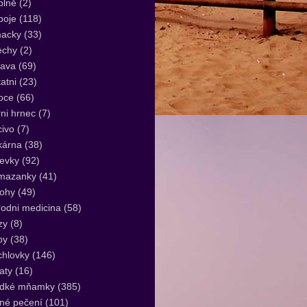
plně
(2)
poje
(118)
acky
(33)
echy
(2)
lava
(69)
atni
(23)
oce
(66)
ni hrnec
(7)
ivo
(7)
kárna
(38)
evky
(92)
mazanky
(41)
lohy
(49)
rodni medicina
(58)
zy
(8)
by
(38)
hlovky
(146)
aty
(16)
adké mňamky
(385)
né pečení
(101)