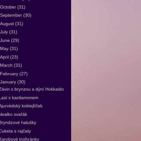
October
(31)
September
(30)
August
(31)
July
(31)
June
(29)
May
(31)
April
(23)
March
(31)
February
(27)
January
(30)
Závin s brynzou a dýní Hokkaido
Lasí s kardamonem
Ajurvédský koktejlíček
Nealko svařák
Bryndzové halušky
Cuketa s rajčaty
Karobové trojhránky