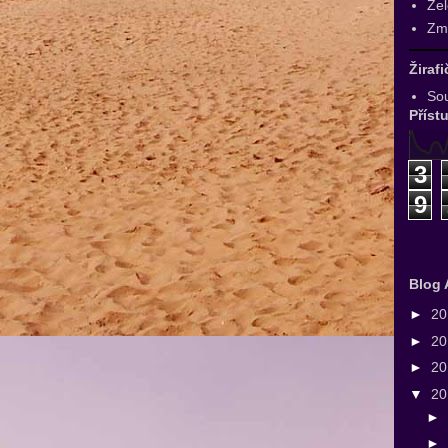
Zel
Zmr
Žiraf
Sou
Příst
3
9
Blog 
►
2
►
2
►
2
▼
2
►
►