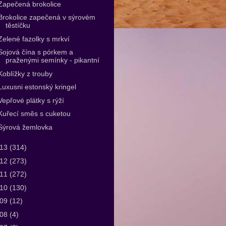
Zapečená brokolice
Brokolice zapečená v sýrovém
těstíčku
Zelené fazolky s mrkví
Sojová čína s pórkem a
praženými semínky - pikantní
Koblížky z trouby
Luxusni estonský kringel
Vepřové plátky s rýží
Kuřecí směs s cuketou
Sýrová žemlovka
013
(314)
012
(273)
011
(272)
010
(130)
009
(12)
008
(4)