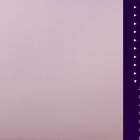
►
►
►
►
►
►
►
►
►
▼