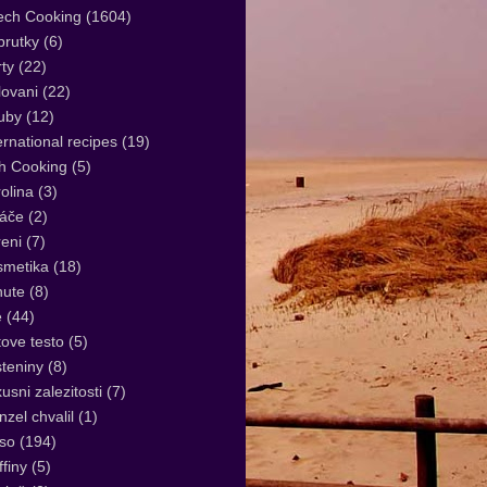
ech Cooking
(1604)
rutky
(6)
ty
(22)
lovani
(22)
uby
(12)
ernational recipes
(19)
sh Cooking
(5)
olina
(3)
áče
(2)
eni
(7)
smetika
(18)
nute
(8)
e
(44)
tove testo
(5)
teniny
(8)
usni zalezitosti
(7)
zel chvalil
(1)
so
(194)
finy
(5)