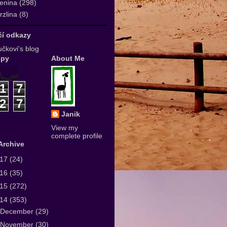
enina
(298)
zlina
(8)
ičí odkazy
čkovi's blog
upy
About Me
1
7
2
7
Janik
View my
complete profile
Archive
017
(24)
016
(35)
015
(272)
014
(353)
December
(29)
November
(30)