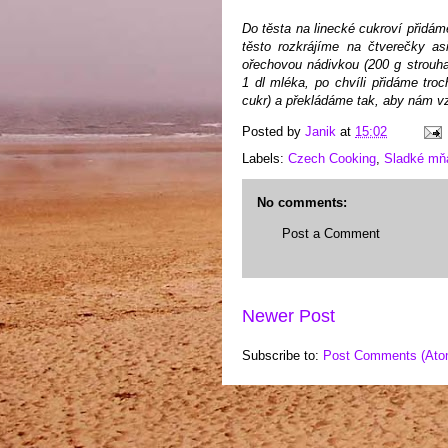
Do těsta na linecké cukroví přidám
těsto rozkrájíme na čtverečky a
ořechovou nádivkou (200 g strouh
1 dl mléka, po chvíli přidáme troc
cukr) a překládáme tak, aby nám vzn
Posted by
Janik
at
15:02
Labels:
Czech Cooking
,
Sladké m
No comments:
Post a Comment
Newer Post
Subscribe to:
Post Comments (Ato