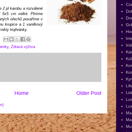
Cz
e 2 pl karobu a rozválené
Dob
si 5x5 cm velké. Plníme
Dor
aných ořechů povaříme v
hu krupice a 1 vanilkový
Gri
ikly trojhránky.
Ho
Int
Iri
ňamky
,
Zdravá výživa
Kar
Kol
Kor
Ko
Ky
Lif
Home
Older Post
Lis
Lus
m)
Lux
Man
Ma
Muf