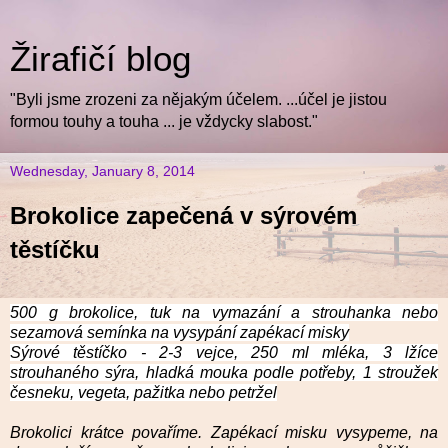
Žirafičí blog
"Byli jsme zrozeni za nějakým účelem. ...účel je jistou
formou touhy a touha ... je vždycky slabost."
Wednesday, January 8, 2014
Brokolice zapečená v sýrovém
těstíčku
500 g brokolice, tuk na vymazání a strouhanka nebo
sezamová semínka na vysypání zapékací misky
Sýrové těstíčko - 2-3 vejce, 250 ml mléka, 3 lžíce
strouhaného sýra, hladká mouka podle potřeby, 1 stroužek
česneku, vegeta, pažitka nebo petržel
Brokolici krátce povaříme. Zapékací misku vysypeme, na