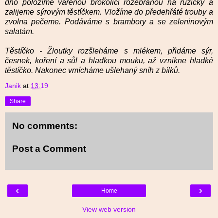
dno položíme vařenou brokolici rozebranou na růžičky a
zalijeme sýrovým těstíčkem. Vložíme do předehřáté trouby a
zvolna pečeme. Podáváme s brambory a se zeleninovým
salatám.
Těstíčko - Žloutky rozšleháme s mlékem, přidáme sýr,
česnek, koření a sůl a hladkou mouku, až vznikne hladké
těstíčko. Nakonec vmícháme ušlehaný sníh z bílků.
Janik
at
13:19
Share
No comments:
Post a Comment
‹
›
Home
View web version