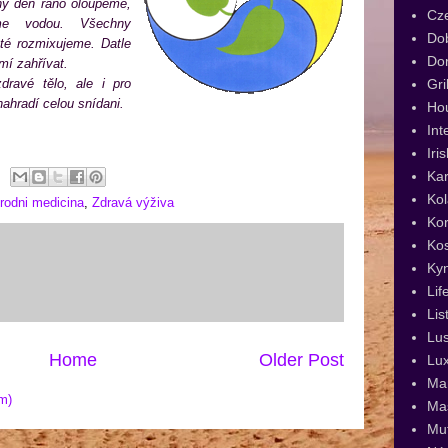
ý den ráno oloupeme,
Cz
íme vodou. Všechny
Dob
té rozmixujeme. Datle
Dor
mí zahřívat.
Gri
dravé tělo, ale i pro
ahradí celou snídani.
Ho
Int
Iri
Kar
Kol
irodni medicina
,
Zdravá výživa
Kor
Ko
Ky
Lif
Lis
Lus
Home
Older Post
Lux
Man
m)
Ma
Muf