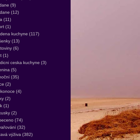
dane
(9)
idane
(12)
a
(11)
rt
(1)
udena kuchyne
(117)
šenky
(13)
toviny
(6)
t
(1)
dicni ceska kuchyne
(3)
enina
(5)
noční
(35)
ce
(2)
ikonoce
(4)
ky
(2)
k
(1)
kusky
(2)
peceno
(74)
vařování
(32)
avá výživa
(382)