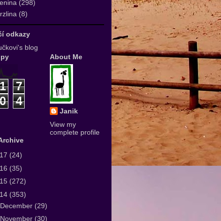
enina
(298)
zlina
(8)
ičí odkazy
čkovi's blog
upy
About Me
1
7
0
4
Janik
View my
complete profile
Archive
017
(24)
016
(35)
015
(272)
014
(353)
December
(29)
November
(30)