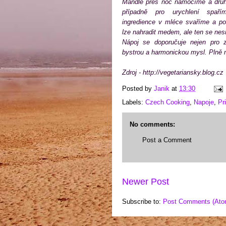
Mandle přes noc namočíme a druh
případně pro urychlení spař
ingredience v mléce svaříme a po
lze nahradit medem, ale ten se nes
Nápoj se doporučuje nejen pro z
bystrou a harmonickou mysl. Plně n
Zdroj -
http://vegetariansky.blog.cz
Posted by
Janik
at
13:30
Labels:
Czech Cooking
,
Napoje
,
Pr
No comments:
Post a Comment
Newer Post
Subscribe to:
Post Comments (Ato