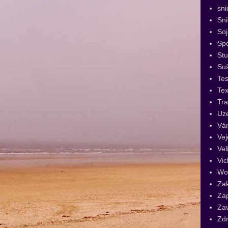
sni
Sn
Soj
Spo
St
Su
Tes
Tex
Tra
Uz
Vá
Vej
Vel
Vic
Wo
Za
Za
Za
Zdr