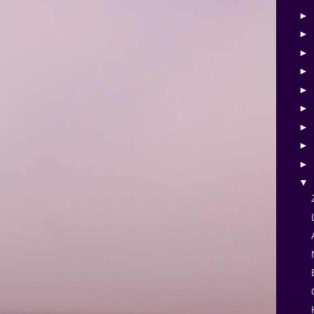
►
►
►
►
►
►
►
►
►
▼