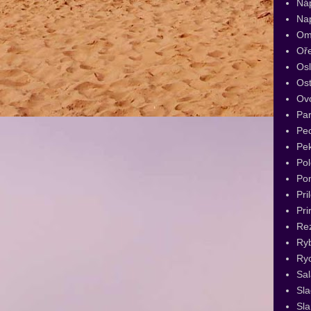
Ná
Na
Om
Oř
Os
Ost
Ov
Par
Pec
Pe
Pol
Po
Pri
Pri
Re
Ry
Ryc
Sal
Sl
Sla