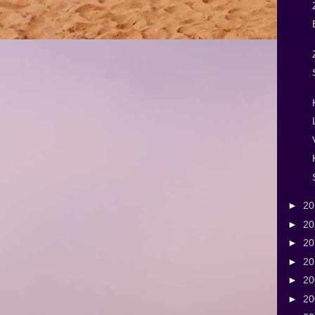
►
2
►
2
►
2
►
2
►
2
►
2