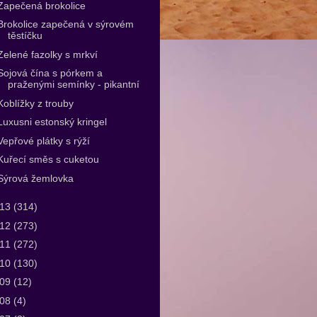
Zapečená brokolice
Brokolice zapečená v sýrovém
těstíčku
Zelené fazolky s mrkví
Sojová čína s pórkem a
praženými semínky - pikantní
Koblížky z trouby
Luxusni estonský kringel
Vepřové plátky s rýží
Kuřecí směs s cuketou
Sýrová žemlovka
013
(314)
012
(273)
011
(272)
010
(130)
009
(12)
008
(4)