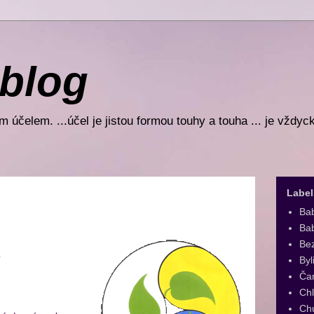
 blog
 účelem. ...účel je jistou formou touhy a touha ... je vždyc
Label
Ba
Bab
Be
Byl
Ča
Ch
Ch