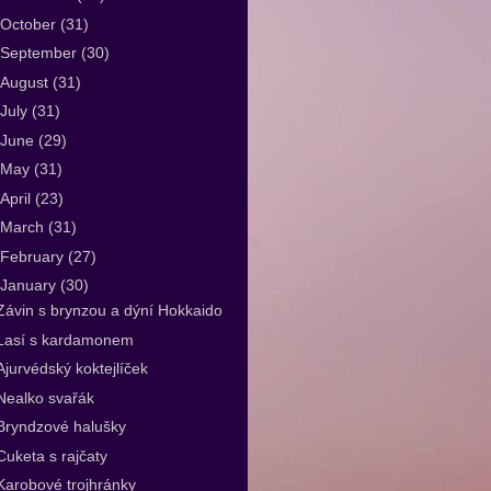
October
(31)
September
(30)
August
(31)
July
(31)
June
(29)
May
(31)
April
(23)
March
(31)
February
(27)
January
(30)
Závin s brynzou a dýní Hokkaido
Lasí s kardamonem
Ajurvédský koktejlíček
Nealko svařák
Bryndzové halušky
Cuketa s rajčaty
Karobové trojhránky