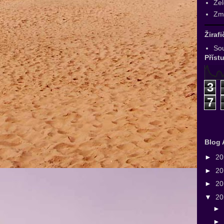
Zel
Zmr
Žiraf
Sou
Příst
3
7
Blog 
►
2
►
2
►
2
▼
2
►
►