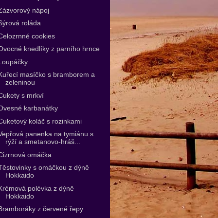
Zázvorový nápoj
Sýrová roláda
Celozrnné cookies
Ovocné knedlíky z parního hrnce
Loupáčky
Kuřecí masíčko s bramborem a
zeleninou
Cukety s mrkví
Ovesné karbanátky
Cuketový koláč s rozinkami
Vepřová panenka na tymiánu s
rýží a smetanovo-hráš...
Cizrnová omáčka
Těstovinky s omáčkou z dýně
Hokkaido
Krémová polévka z dýně
Hokkaido
Bramboráky z červené řepy