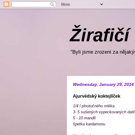
Žirafičí
"Byli jsme zrozeni za nějakým
Wednesday, January 29, 2014
Ajurvédský koktejlíček
1/4 l plnotučného mléka
3- 5 sušených vypeckovaných datlí
5 - 10 mandlí
špetka kardamonu