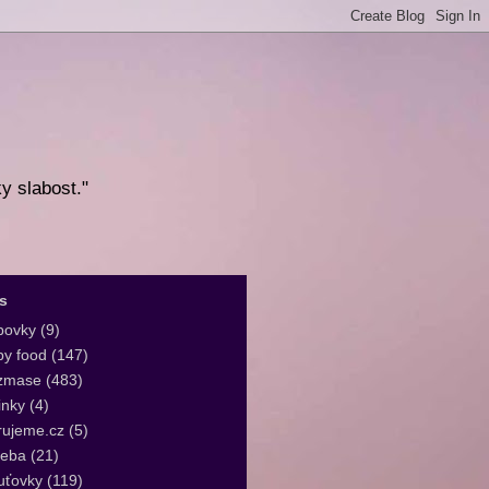
ky slabost."
s
bovky
(9)
y food
(147)
zmase
(483)
inky
(4)
rujeme.cz
(5)
leba
(21)
uťovky
(119)