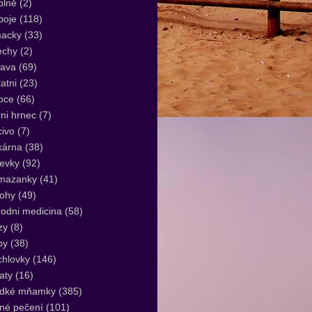
plně
(2)
poje
(118)
acky
(33)
echy
(2)
lava
(69)
atni
(23)
oce
(66)
ni hrnec
(7)
ivo
(7)
kárna
(38)
evky
(92)
mazanky
(41)
lohy
(49)
rodni medicina
(58)
zy
(8)
by
(38)
hlovky
(146)
aty
(16)
adké mňamky
(385)
né pečení
(101)