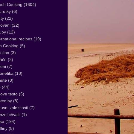
ech Cooking
(1604)
rutky
(6)
ty
(22)
lovani
(22)
uby
(12)
ernational recipes
(19)
sh Cooking
(5)
olina
(3)
áče
(2)
eni
(7)
smetika
(18)
nute
(8)
e
(44)
tove testo
(5)
teniny
(8)
usni zalezitosti
(7)
zel chvalil
(1)
so
(194)
finy
(5)