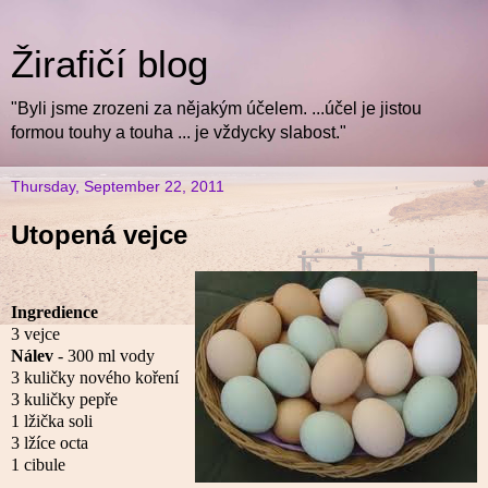
Žirafičí blog
"Byli jsme zrozeni za nějakým účelem. ...účel je jistou
formou touhy a touha ... je vždycky slabost."
Thursday, September 22, 2011
Utopená vejce
Ingredience
3 vejce
Nálev
- 300 ml vody
3 kuličky nového koření
3 kuličky pepře
1 lžička soli
3 lžíce octa
1 cibule