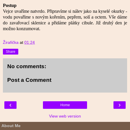
Postup
Vejce uvaříme natvrdo. Připravíme si nálev jako na kyselé okurky -
vodu povaříme s novým kořením, pepřem, solí a octem. Vše dáme
do zavařovací sklenice a přidáme plátky cibule. Již druhý den je
možno konzumovat.
Žirafička
at
01:24
Share
No comments:
Post a Comment
‹
›
Home
View web version
About Me