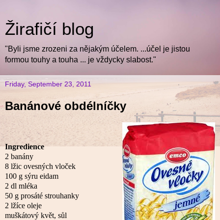
Žirafičí blog
"Byli jsme zrozeni za nějakým účelem. ...účel je jistou
formou touhy a touha ... je vždycky slabost."
Friday, September 23, 2011
Banánové obdélníčky
Ingredience
2 banány
8 lžic ovesných vloček
100 g sýru eidam
2 dl mléka
50 g prosáté strouhanky
2 lžíce oleje
muškátový květ, sůl