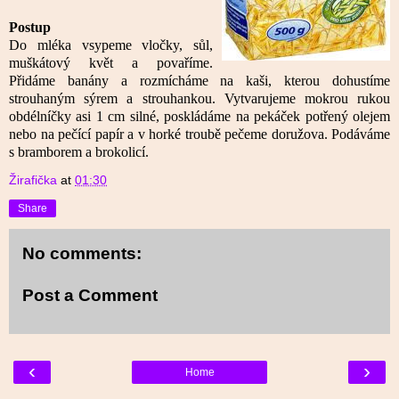
Postup
Do mléka vsypeme vločky, sůl,
muškátový květ a povaříme.
Přidáme banány a rozmícháme na kaši, kterou dohustíme
strouhaným sýrem a strouhankou. Vytvarujeme mokrou rukou
obdélníčky asi 1 cm silné, poskládáme na pekáček potřený olejem
nebo na pečící papír a v horké troubě pečeme doružova. Podáváme
s bramborem a brokolicí.
Žirafička
at
01:30
Share
No comments:
Post a Comment
‹
›
Home