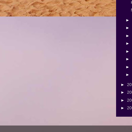
►
►
►
►
►
►
►
►
►
2
►
2
►
2
►
2