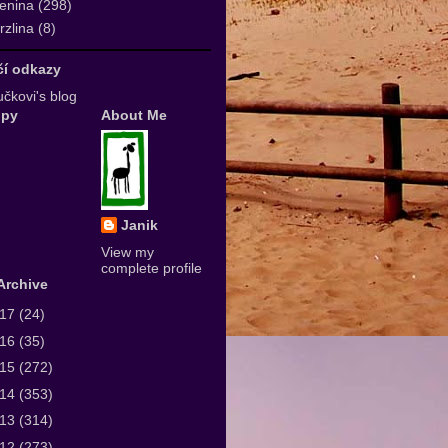
enina
(298)
zlina
(8)
ičí odkazy
čkovi's blog
upy
About Me
Janik
View my
complete profile
Archive
017
(24)
016
(35)
015
(272)
014
(353)
013
(314)
012
(273)