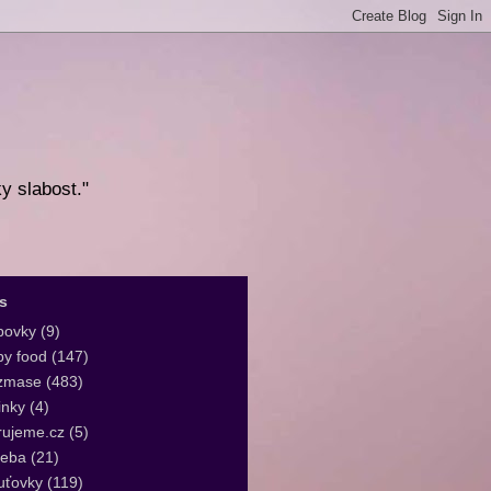
ky slabost."
s
bovky
(9)
y food
(147)
zmase
(483)
inky
(4)
rujeme.cz
(5)
leba
(21)
uťovky
(119)