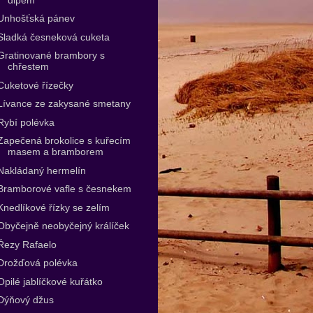
Unhošťská pánev
Sladká česneková cuketa
Gratinované brambory s
chřestem
Cuketové řízečky
Lívance ze zakysané smetany
Rybí polévka
Zapečená brokolice s kuřecím
masem a bramborem
Nakládaný hermelín
Bramborové vafle s česnekem
Knedlíkové řízky se zelím
Obyčejně neobyčejný králíček
Řezy Rafaelo
Drožďová polévka
Opilé jablíčkové kuřátko
Dýňový džus