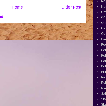
Ná
Na
Home
Older Post
Om
m)
Oř
Os
Ost
Ov
Par
Pec
Pe
Pol
Po
Pri
Pri
Re
Ry
Ryc
Sal
Sl
Sla