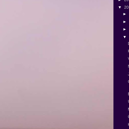
▼
2
►
►
►
▼