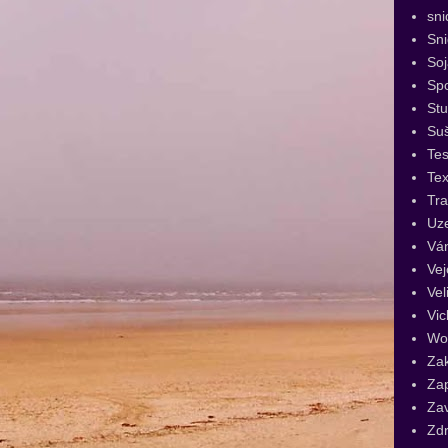
sni
Sn
Soj
Spo
St
Su
Tes
Tex
Tra
Uz
Vá
Vej
Vel
Vic
Wo
Za
Za
Za
Zdr