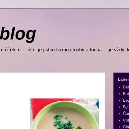
 blog
 účelem. ...účel je jistou formou touhy a touha ... je vždyc
Label
Ba
Bab
Be
Byl
Ča
Ch
Ch