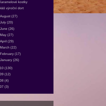
Karamelové kostky
Náš výroční dort
August
(27)
July
(20)
June
(26)
May
(27)
April
(29)
March
(22)
February
(17)
January
(26)
010
(130)
009
(12)
008
(4)
007
(3)