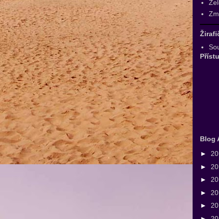
Zel
Zmr
Žiraf
Sou
Příst
Blog 
►
2
►
2
►
2
►
2
►
2
►
2