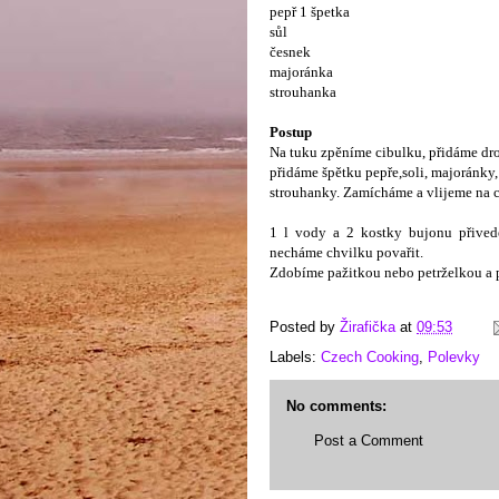
pepř 1 špetka
sůl
česnek
majoránka
strouhanka
Postup
Na tuku zpěníme cibulku, přidáme dro
přidáme špětku pepře,soli, majoránky, 
strouhanky. Zamícháme a vlijeme na 
1 l vody a 2 kostky bujonu přived
necháme chvilku povařit.
Zdobíme pažitkou nebo petrželkou a 
Posted by
Žirafička
at
09:53
Labels:
Czech Cooking
,
Polevky
No comments:
Post a Comment