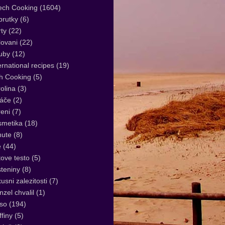
ech Cooking
(1604)
rutky
(6)
ty
(22)
lovani
(22)
uby
(12)
ernational recipes
(19)
sh Cooking
(5)
olina
(3)
áče
(2)
eni
(7)
smetika
(18)
nute
(8)
e
(44)
tove testo
(5)
teniny
(8)
usni zalezitosti
(7)
zel chvalil
(1)
so
(194)
finy
(5)