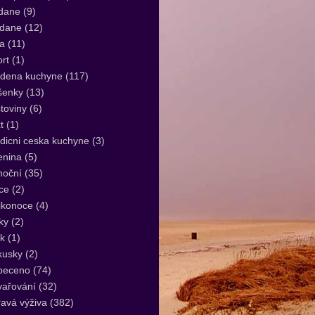
dane
(9)
idane
(12)
a
(11)
rt
(1)
udena kuchyne
(117)
šenky
(13)
toviny
(6)
t
(1)
dicni ceska kuchyne
(3)
enina
(5)
noční
(35)
ce
(2)
ikonoce
(4)
ky
(2)
k
(1)
kusky
(2)
peceno
(74)
vařování
(32)
avá výživa
(382)