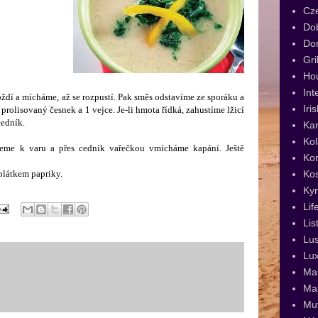
Cz
Dob
Dor
Gri
Ho
Int
ždí a mícháme, až se rozpustí. Pak směs odstavíme ze sporáku a
Iri
prolisovaný česnek a 1 vejce. Je-li hmota řídká, zahustíme lžicí
cedník.
Kar
Kol
eme k varu a přes cedník vařečkou vmícháme kapání. Ještě
Kor
Ko
plátkem papriky.
Ky
Lif
Lis
Lus
Lux
Man
Ma
Muf