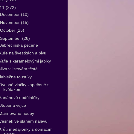
011
(272)
December
(10)
November
(15)
October
(25)
September
(28)
Debrecínská pečeně
Kuře na švestkách a pivu
Vafle s karamelovými jablky
Niva v listovém těstě
Jablečné toustíky
Ovesné vločky zapečené s
květákem
Banánové obdélníčky
Utopená vejce
Marinované houby
Česnek ve slaném nálevu
Krůtí medajlónky s domácím
dipem