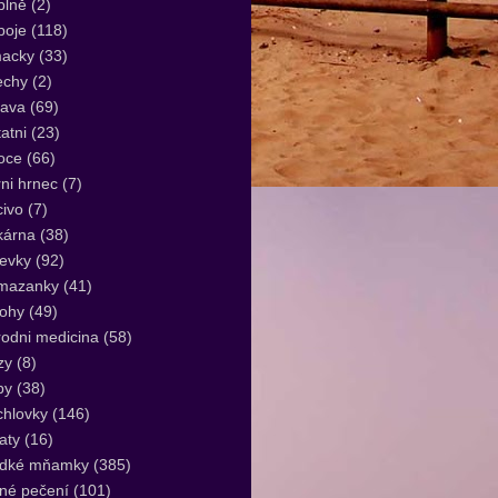
plně
(2)
poje
(118)
acky
(33)
echy
(2)
lava
(69)
atni
(23)
oce
(66)
ni hrnec
(7)
ivo
(7)
kárna
(38)
evky
(92)
mazanky
(41)
lohy
(49)
rodni medicina
(58)
zy
(8)
by
(38)
hlovky
(146)
aty
(16)
adké mňamky
(385)
né pečení
(101)