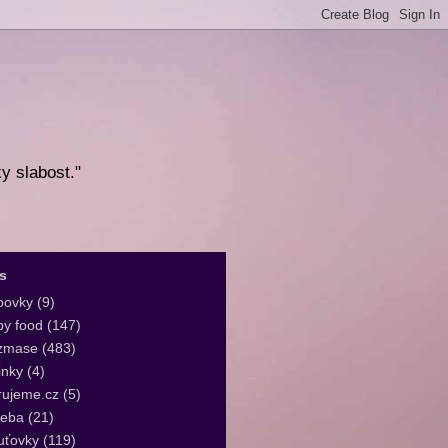
ky slabost."
s
bovky
(9)
y food
(147)
zmase
(483)
inky
(4)
rujeme.cz
(5)
leba
(21)
uťovky
(119)