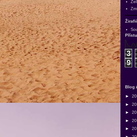
Zel
Zmr
Žiraf
Sou
Příst
3
9
Blog 
►
2
►
2
►
2
►
2
►
2
►
2