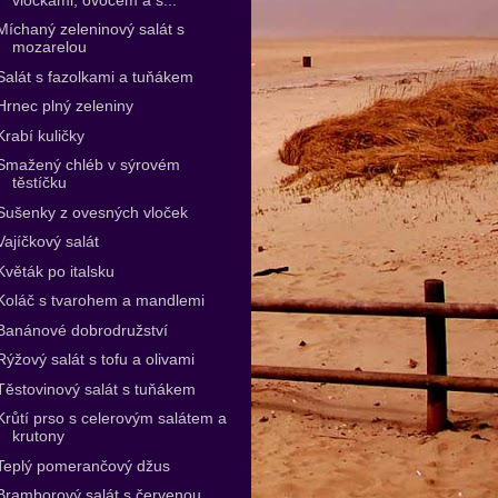
Míchaný zeleninový salát s
mozarelou
Salát s fazolkami a tuňákem
Hrnec plný zeleniny
Krabí kuličky
Smažený chléb v sýrovém
těstíčku
Sušenky z ovesných vloček
Vajíčkový salát
Květák po italsku
Koláč s tvarohem a mandlemi
Banánové dobrodružství
Rýžový salát s tofu a olivami
Těstovinový salát s tuňákem
Krůtí prso s celerovým salátem a
krutony
Teplý pomerančový džus
Bramborový salát s červenou