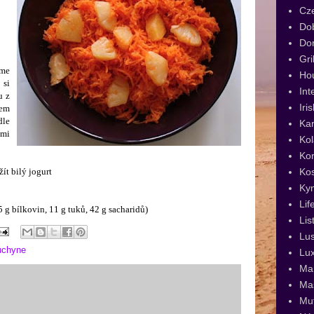
Cz
Dob
Dor
Gri
áme
Ho
 si
Int
u z
Iri
cem
le
Kar
imi
Kol
Kor
Ko
t bilý jogurt
Ky
Lif
 g bílkovin, 11 g tuků, 42 g sacharidů)
Lis
Lus
uchyne
Lux
Man
Ma
Muf