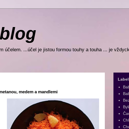
 blog
 účelem. ...účel je jistou formou touhy a touha ... je vždyc
Label
Ba
smetanou, medem a mandlemi
Bab
Be
Byl
Ča
Ch
Ch