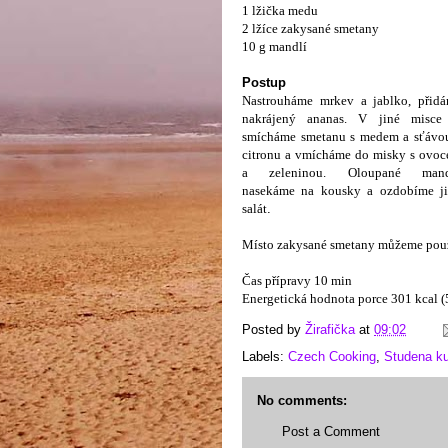
1 lžička medu
2 lžíce zakysané smetany
10 g mandlí
Postup
Nastrouháme mrkev a jablko, přid
nakrájený ananas. V jiné misce
smícháme smetanu s medem a sťávo
citronu a vmícháme do misky s ovo
a zeleninou. Oloupané mand
nasekáme na kousky a ozdobíme j
salát
.
Místo zakysané smetany můžeme použí
Čas přípravy 10 min
Energetická hodnota porce 301 kcal (5
Posted by
Žirafička
at
09:02
Labels:
Czech Cooking
,
Studena k
No comments:
Post a Comment