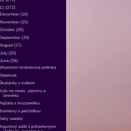
011
(272)
December
(10)
November
(15)
October
(25)
September
(28)
August
(27)
July
(20)
June
(26)
Mňamózní brokolicová polévka
Ratatoule
Škubánky s mákem
Kuře na medu, zázvoru a
česneku
Rajčata s mozzarellou
Brambory s petrželkou
Dairy sweets
Jogurtový salát s pohankovými
vločkami, ovocem a s...