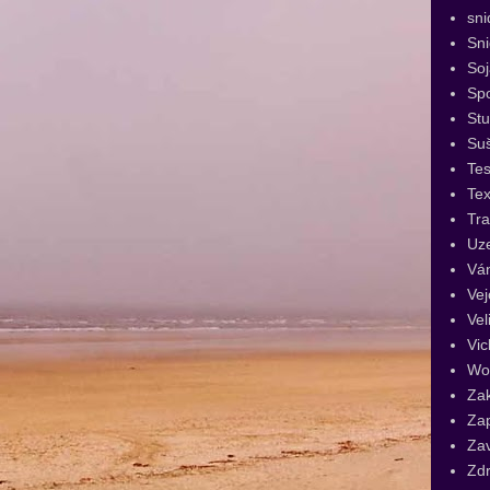
sni
Sn
Soj
Spo
St
Su
Tes
Tex
Tra
Uz
Vá
Vej
Vel
Vic
Wo
Za
Za
Za
Zdr