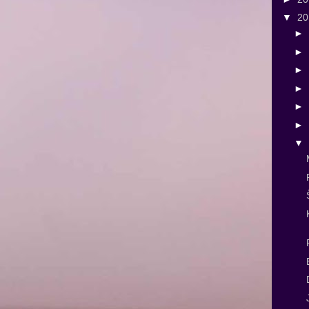
▼
2
►
►
►
►
►
►
▼