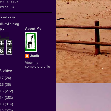
enina
(298)
zlina
(8)
ičí odkazy
čkovi's blog
upy
About Me
1
7
6
4
Janik
View my
complete profile
Archive
017
(24)
016
(35)
015
(272)
014
(353)
013
(314)
012
(273)