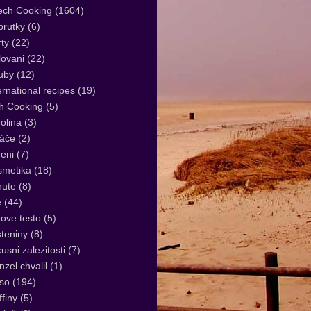
ech Cooking
(1604)
rutky
(6)
ty
(22)
lovani
(22)
uby
(12)
ernational recipes
(19)
sh Cooking
(5)
olina
(3)
áče
(2)
eni
(7)
smetika
(18)
nute
(8)
e
(44)
tove testo
(5)
teniny
(8)
usni zalezitosti
(7)
zel chvalil
(1)
so
(194)
finy
(5)