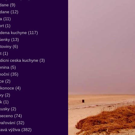
dane
(9)
idane
(12)
a
(11)
rt
(1)
udena kuchyne
(117)
šenky
(13)
toviny
(6)
t
(1)
dicni ceska kuchyne
(3)
enina
(5)
noční
(35)
ce
(2)
ikonoce
(4)
ky
(2)
k
(1)
kusky
(2)
peceno
(74)
vařování
(32)
avá výživa
(382)