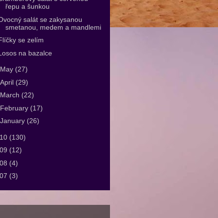
řepu a šunkou
Ovocný salát se zakysanou
smetanou, medem a mandlemi
Flíčky se zelím
Losos na bazalce
May
(27)
April
(29)
March
(22)
February
(17)
January
(26)
010
(130)
009
(12)
008
(4)
007
(3)