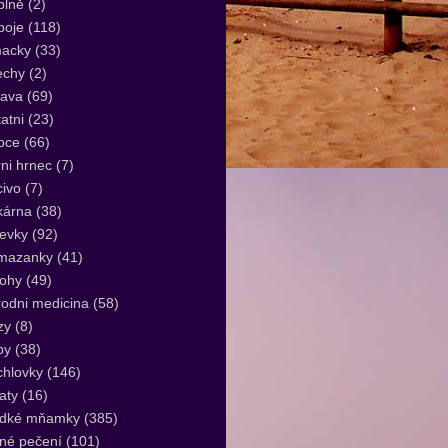
plně
(2)
poje
(118)
acky
(33)
echy
(2)
lava
(69)
atni
(23)
oce
(66)
ni hrnec
(7)
ivo
(7)
kárna
(38)
evky
(92)
mazanky
(41)
lohy
(49)
rodni medicina
(58)
zy
(8)
by
(38)
hlovky
(146)
aty
(16)
adké mňamky
(385)
né pečení
(101)