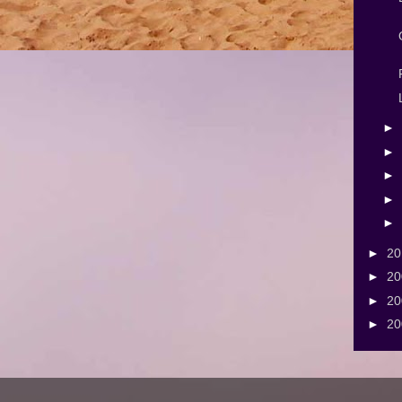
►
►
►
►
►
►
2
►
2
►
2
►
2