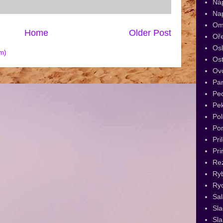
Ná
Na
Om
Home
Older Post
Oř
Os
m)
Ost
Ov
Par
Pec
Pe
Pol
Po
Pri
Pri
Re
Ry
Ryc
Sal
Sl
Sla