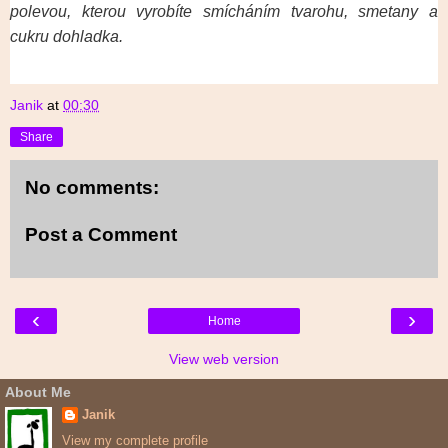
polevou, kterou vyrobíte smícháním tvarohu, smetany a
cukru dohladka.
Janik
at
00:30
Share
No comments:
Post a Comment
‹
›
Home
View web version
About Me
Janik
View my complete profile