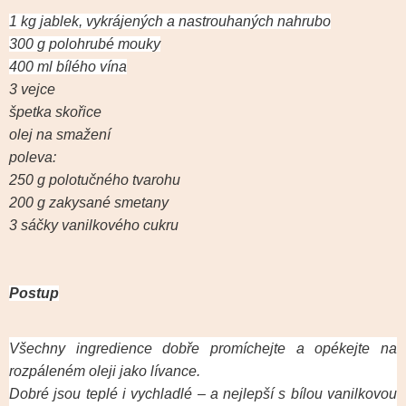
1 kg jablek, vykrájených a nastrouhaných nahrubo
300 g polohrubé mouky
400 ml bílého vína
3 vejce
špetka skořice
olej na smažení
poleva:
250 g polotučného tvarohu
200 g zakysané smetany
3 sáčky vanilkového cukru
Postup
Všechny ingredience dobře promíchejte a opékejte na
rozpáleném oleji jako lívance.
Dobré jsou teplé i vychladlé – a nejlepší s bílou vanilkovou