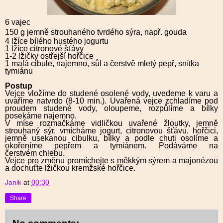
6 vajec
150 g jemně strouhaného tvrdého sýra, např. gouda
4 lžíce bílého hustého jogurtu
1 lžíce citronové šťávy
1-2 lžičky ostřejší hořčice
1 malá cibule, najemno, sůl a čerstvě mletý pepř, snítka
tymiánu
Postup
Vejce vložíme do studené osolené vody, uvedeme k varu a
uvaříme natvrdo (8-10 min.). Uvařená vejce zchladíme pod
proudem studené vody, oloupeme, rozpůlíme a bílky
posekáme najemno.
V míse rozmačkáme vidličkou uvařené žloutky, jemně
strouhaný sýr, vmícháme jogurt, citronovou šťávu, hořčici,
jemně usekanou cibulku, bílky a podle chuti osolíme a
okořeníme pepřem a tymiánem. Podáváme na
čerstvém chlebu.
Vejce pro změnu promíchejte s měkkým sýrem a majonézou
a dochuťte lžičkou kremžské hořčice.
Janik
at
00:30
Share