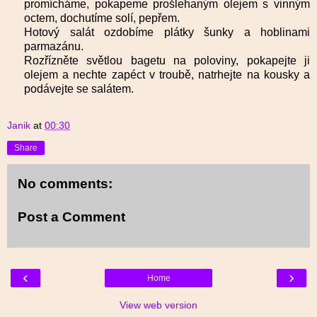
promícháme, pokapeme prošlehaným olejem s vinným
octem, dochutíme solí, pepřem.
Hotový salát ozdobíme plátky šunky a hoblinami
parmazánu.
Rozřízněte světlou bagetu na poloviny, pokapejte ji
olejem a nechte zapéct v troubě, natrhejte na kousky a
podávejte se salátem.
Janik
at
00:30
Share
No comments:
Post a Comment
‹
›
Home
View web version