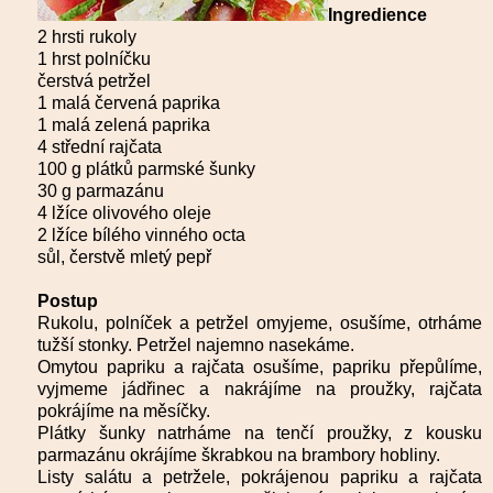
Ingredience
2 hrsti rukoly
1 hrst polníčku
čerstvá petržel
1 malá červená paprika
1 malá zelená paprika
4 střední rajčata
100 g plátků parmské šunky
30 g parmazánu
4 lžíce olivového oleje
2 lžíce bílého vinného octa
sůl,
čerstvě mletý pepř
Postup
Rukolu, polníček a petržel omyjeme, osušíme, otrháme
tužší stonky. Petržel najemno nasekáme.
Omytou papriku a rajčata osušíme, papriku přepůlíme,
vyjmeme jádřinec a nakrájíme na proužky, rajčata
pokrájíme na měsíčky.
Plátky šunky natrháme na tenčí proužky, z kousku
parmazánu okrájíme škrabkou na brambory hobliny.
Listy salátu a petržele, pokrájenou papriku a rajčata