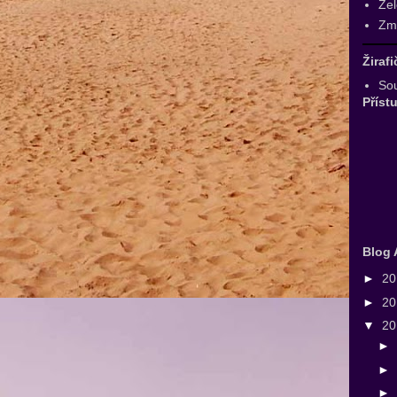
Zel
Zmr
Žiraf
Sou
Příst
Blog 
►
2
►
2
▼
2
►
►
►