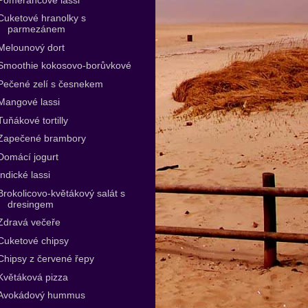
Cuketové hranolky s
parmezánem
Melounový dort
Smoothie kokosovo-borůvkové
Pečené zelí s česnekem
Mangové lassi
Tuňákové tortilly
Zapečené brambory
Domácí jogurt
Indické lassi
Brokolicovo-květákový salát s
dresingem
Zdravá večeře
Cuketové chipsy
Chipsy z červené řepy
Květáková pizza
Avokádový hummus