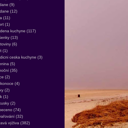
dane
(9)
idane
(12)
a
(11)
rt
(1)
udena kuchyne
(117)
šenky
(13)
toviny
(6)
t
(1)
dicni ceska kuchyne
(3)
enina
(5)
noční
(35)
ce
(2)
ikonoce
(4)
ky
(2)
k
(1)
kusky
(2)
peceno
(74)
vařování
(32)
avá výživa
(382)