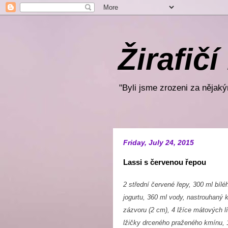
Žirafičí
"Byli jsme zrozeni za nějakým
Friday, July 24, 2015
Lassi s červenou řepou
2 střední červené řepy,
300 ml bílé
jogurtu,
360 ml vody,
nastrouhaný 
zázvoru (2 cm),
4 lžíce mátových l
lžičky drceného praženého kmínu,