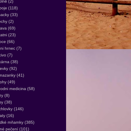
plně
(2)
poje
(118)
acky
(33)
echy
(2)
lava
(69)
atni
(23)
oce
(66)
ni hrnec
(7)
ivo
(7)
kárna
(38)
evky
(92)
mazanky
(41)
lohy
(49)
rodni medicina
(58)
zy
(8)
by
(38)
hlovky
(146)
aty
(16)
adké mňamky
(385)
né pečení
(101)