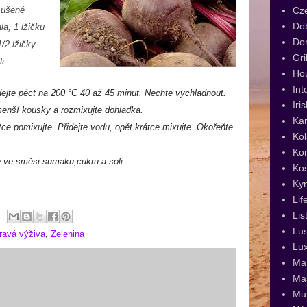
Cz
sušené
Dob
ala,
1 lžičku
Dor
/2 lžičky
Gri
li
Ho
Int
dejte péct na 200 °C 40 až 45 minut. Nechte vychladnout.
Iri
 menší kousky a rozmixujte dohladka.
Kar
átce pomixujte. Přidejte vodu, opět krátce mixujte. Okořeňte
Kol
Kor
e ve směsi sumaku,cukru a soli.
Ko
Ky
Lif
Lis
Lus
ravá výživa
,
Zelenina
Lux
Man
Ma
Muf