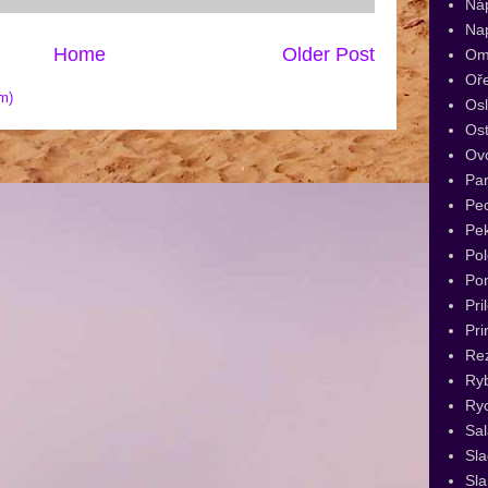
Ná
Na
Home
Older Post
Om
Oř
m)
Os
Ost
Ov
Par
Pec
Pe
Pol
Po
Pri
Pri
Re
Ry
Ryc
Sal
Sl
Sla