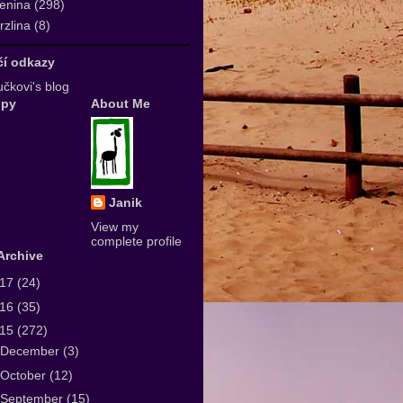
enina
(298)
zlina
(8)
ičí odkazy
čkovi's blog
upy
About Me
Janik
View my
complete profile
Archive
017
(24)
016
(35)
015
(272)
December
(3)
October
(12)
September
(15)