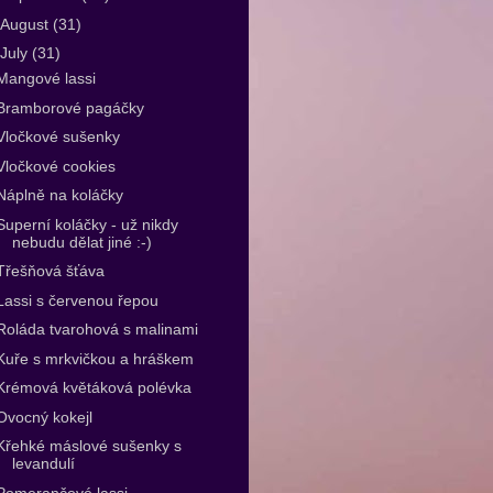
August
(31)
July
(31)
Mangové lassi
Bramborové pagáčky
Vločkové sušenky
Vločkové cookies
Náplně na koláčky
Superní koláčky - už nikdy
nebudu dělat jiné :-)
Třešňová šťáva
Lassi s červenou řepou
Roláda tvarohová s malinami
Kuře s mrkvičkou a hráškem
Krémová květáková polévka
Ovocný kokejl
Křehké máslové sušenky s
levandulí
Pomerančové lassi