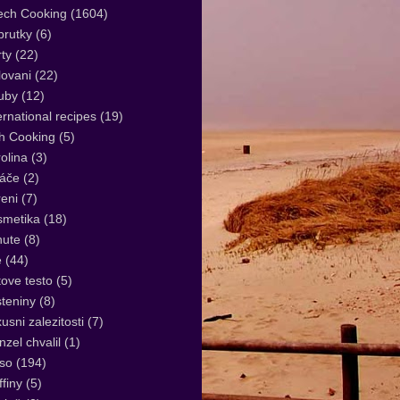
ech Cooking
(1604)
rutky
(6)
ty
(22)
lovani
(22)
uby
(12)
ernational recipes
(19)
sh Cooking
(5)
olina
(3)
áče
(2)
eni
(7)
smetika
(18)
nute
(8)
e
(44)
tove testo
(5)
teniny
(8)
usni zalezitosti
(7)
zel chvalil
(1)
so
(194)
finy
(5)