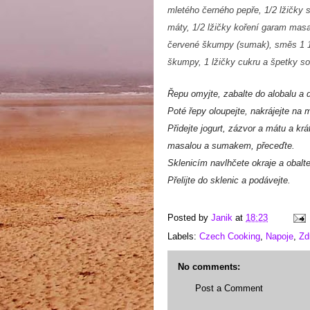
mletého černého pepře,
1/2 lžičky 
máty,
1/2 lžičky koření garam mas
červené škumpy (sumak),
směs 1 1
škumpy, 1 lžičky cukru a špetky so
Řepu omyjte, zabalte do alobalu a 
Poté řepy oloupejte, nakrájejte na
Přidejte jogurt, zázvor a mátu a kr
masalou a sumakem, přeceďte.
Sklenicím navlhčete okraje a obalt
Přelijte do sklenic a podávejte.
Posted by
Janik
at
18:23
Labels:
Czech Cooking
,
Napoje
,
Zd
No comments:
Post a Comment