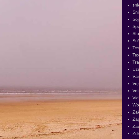
sni
Sn
Soj
Spo
St
Su
Tes
Tex
Tra
Uz
Vá
Vej
Vel
Vic
Wo
Za
Za
Za
Zdr