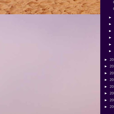
►
►
►
►
►
►
►
2
►
2
►
2
►
2
►
2
►
2
►
2
►
2