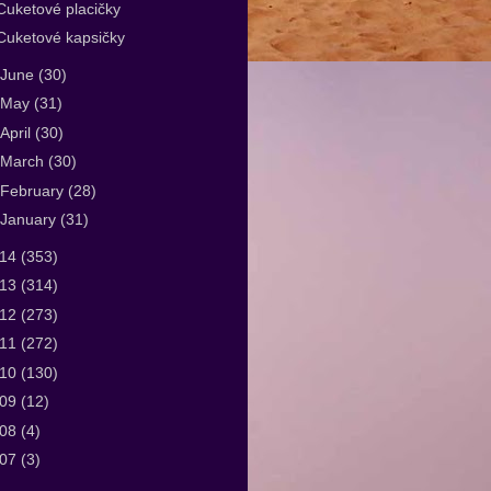
Cuketové placičky
Cuketové kapsičky
June
(30)
May
(31)
April
(30)
March
(30)
February
(28)
January
(31)
014
(353)
013
(314)
012
(273)
011
(272)
010
(130)
009
(12)
008
(4)
007
(3)