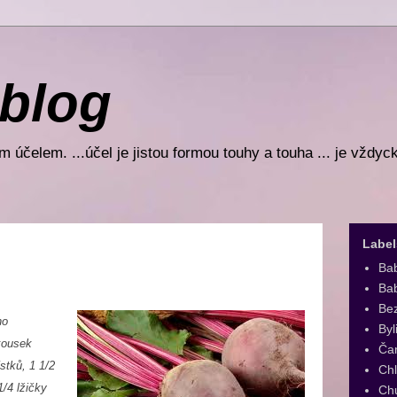
 blog
 účelem. ...účel je jistou formou touhy a touha ... je vždyc
Label
Ba
Bab
Be
ho
Byl
kousek
Ča
ístků,
1 1/2
Ch
1/4 lžičky
Ch