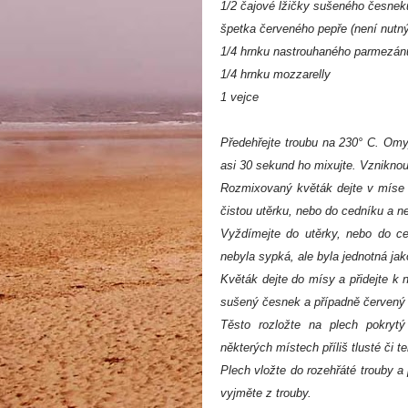
1/2 čajové lžičky sušeného česnek
špetka červeného pepře (není nutný
1/4 hrnku nastrouhaného parmezán
1/4 hrnku mozzarelly
1 vejce
Předehřejte troubu na 230° C. Omyj
asi 30 sekund ho mixujte. Vznikno
Rozmixovaný květák dejte v míse 
čistou utěrku, nebo do cedníku a n
Vyždímejte do utěrky, nebo do c
nebyla sypká, ale byla jednotná jak
Květák dejte do mísy a přidejte k 
sušený česnek a případně červený p
Těsto rozložte na plech pokryt
některých místech příliš tlusté či t
Plech vložte do rozehřáté trouby a
vyjměte z trouby.