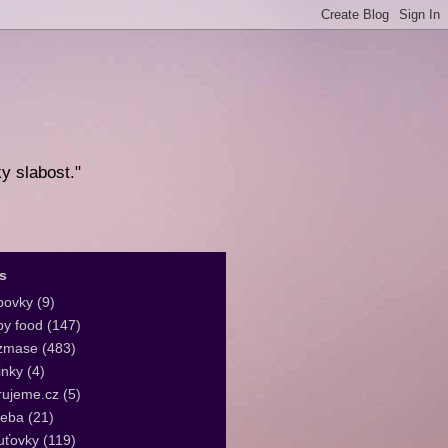
ky slabost."
s
bovky
(9)
y food
(147)
zmase
(483)
inky
(4)
rujeme.cz
(5)
leba
(21)
uťovky
(119)