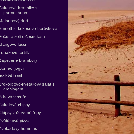
Cuketové hranolky s
parmezánem
Melounový dort
Smoothie kokosovo-borůvkové
Pečené zelí s česnekem
Mangové lassi
Tuňákové tortilly
Zapečené brambory
Domácí jogurt
Indické lassi
Brokolicovo-květákový salát s
dresingem
Zdravá večeře
Cuketové chipsy
Chipsy z červené řepy
Květáková pizza
Avokádový hummus