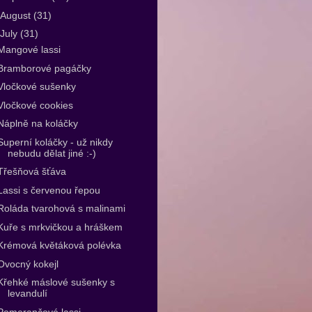
August
(31)
July
(31)
Mangové lassi
Bramborové pagáčky
Vločkové sušenky
Vločkové cookies
Náplně na koláčky
Superní koláčky - už nikdy
nebudu dělat jiné :-)
Třešňová šťáva
Lassi s červenou řepou
Roláda tvarohová s malinami
Kuře s mrkvičkou a hráškem
Krémová květáková polévka
Ovocný kokejl
Křehké máslové sušenky s
levandulí
Pomerančové lassi