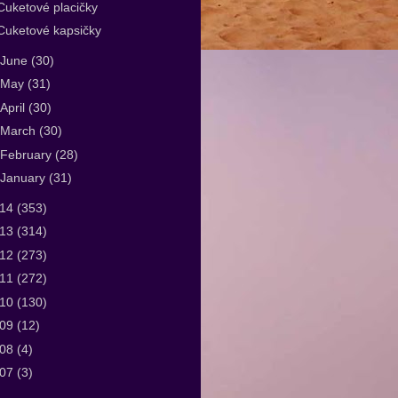
Cuketové placičky
Cuketové kapsičky
June
(30)
May
(31)
April
(30)
March
(30)
February
(28)
January
(31)
014
(353)
013
(314)
012
(273)
011
(272)
010
(130)
009
(12)
008
(4)
007
(3)