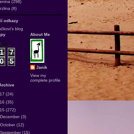
enina
(298)
zlina
(8)
ičí odkazy
čkovi's blog
upy
About Me
1
7
0
5
Janik
View my
complete profile
Archive
017
(24)
016
(35)
015
(272)
December
(3)
October
(12)
September
(15)