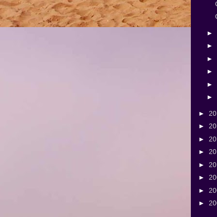
►
►
►
►
►
►
►
2
►
2
►
2
►
2
►
2
►
2
►
2
►
2