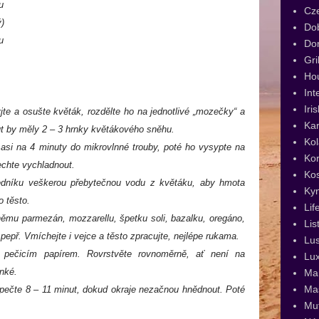
u
Cz
)
Dob
u
Dor
Gri
Ho
Int
Iri
te a osušte květák, rozdělte ho na jednotlivé „mozečky“ a
Kar
ut by měly 2 – 3 hrnky květákového sněhu.
Kol
asi na 4 minuty do mikrovlnné trouby, poté ho vysypte na
Kor
echte vychladnout.
Ko
edníku veškerou přebytečnou vodu z květáku, aby hmota
Ky
o těsto.
Lif
němu parmezán, mozzarellu, špetku soli, bazalku, oregáno,
Lis
epř. Vmíchejte i vejce a těsto zpracujte, nejlépe rukama.
Lus
ý pečicím papírem. Rovrstvěte rovnoměrně, ať není na
Lux
enké.
Man
Ma
 pečte 8 – 11 minut, dokud okraje nezačnou hnědnout. Poté
Muf