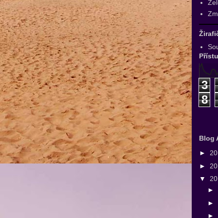
Zel
Zmr
Žiraf
Sou
Příst
3
8
Blog 
►
2
►
2
▼
2
►
►
►