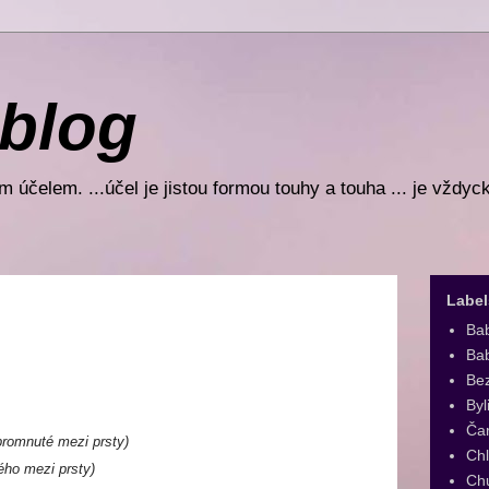
 blog
 účelem. ...účel je jistou formou touhy a touha ... je vždyc
Label
Ba
Bab
Be
Byl
Ča
promnuté mezi prsty)
Ch
ého mezi prsty)
Ch