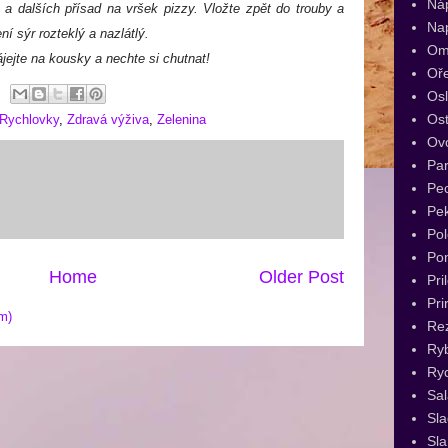
Ná
 a dalších přísad na vršek pizzy. Vložte zpět do trouby a
Na
ní sýr rozteklý a nazlátlý.
Om
jejte na kousky a nechte si chutnat!
Oř
Os
Ost
Rychlovky
,
Zdravá výživa
,
Zelenina
Ov
Par
Pec
Pe
Pol
Po
Home
Older Post
Pri
Pri
m)
Re
Ry
Ryc
Sal
Sl
Sla