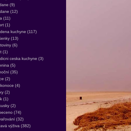
dane
(9)
idane
(12)
a
(11)
rt
(1)
udena kuchyne
(117)
šenky
(13)
toviny
(6)
t
(1)
dicni ceska kuchyne
(3)
enina
(5)
noční
(35)
ce
(2)
ikonoce
(4)
ky
(2)
k
(1)
kusky
(2)
peceno
(74)
vařování
(32)
avá výživa
(382)