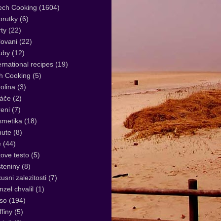
ech Cooking
(1604)
rutky
(6)
ty
(22)
lovani
(22)
uby
(12)
ernational recipes
(19)
sh Cooking
(5)
olina
(3)
áče
(2)
eni
(7)
smetika
(18)
nute
(8)
e
(44)
tove testo
(5)
teniny
(8)
usni zalezitosti
(7)
zel chvalil
(1)
so
(194)
finy
(5)