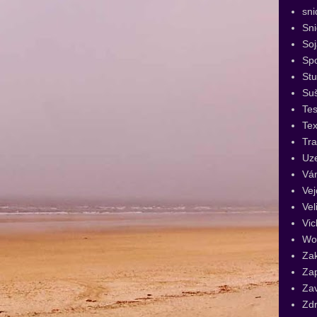
sni
Sn
Soj
Spo
St
Su
Tes
Tex
Tra
Uz
Vá
Vej
Vel
Vic
Wo
Za
Za
Za
Zdr