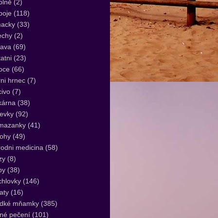
plně
(2)
poje
(118)
acky
(33)
echy
(2)
lava
(69)
atni
(23)
oce
(66)
ni hrnec
(7)
ivo
(7)
kárna
(38)
evky
(92)
mazanky
(41)
lohy
(49)
rodni medicina
(58)
zy
(8)
by
(38)
hlovky
(146)
aty
(16)
adké mňamky
(385)
né pečení
(101)