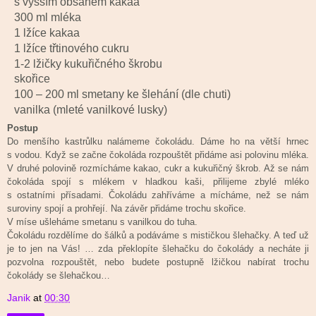
s vyšším obsahem kakaa
300 ml mléka
1 lžíce kakaa
1 lžíce třtinového cukru
1-2 lžičky kukuřičného škrobu
skořice
100 – 200 ml smetany ke šlehání (dle chuti)
vanilka (mleté vanilkové lusky)
Postup
Do menšího kastrůlku nalámeme čokoládu. Dáme ho na větší hrnec
s vodou. Když se začne čokoláda rozpouštět přidáme asi polovinu mléka.
V druhé polovině rozmícháme kakao, cukr a kukuřičný škrob. Až se nám
čokoláda spojí s mlékem v hladkou kaši, přilijeme zbylé mléko
s ostatními přísadami. Čokoládu zahříváme a mícháme, než se nám
suroviny spojí a prohřejí. Na závěr přidáme trochu skořice.
V míse ušleháme smetanu s vanilkou do tuha.
Čokoládu rozdělíme do šálků a podáváme s mističkou šlehačky. A teď už
je to jen na Vás! … zda překlopíte šlehačku do čokolády a necháte ji
pozvolna rozpouštět, nebo budete postupně lžičkou nabírat trochu
čokolády se šlehačkou…
Janik
at
00:30