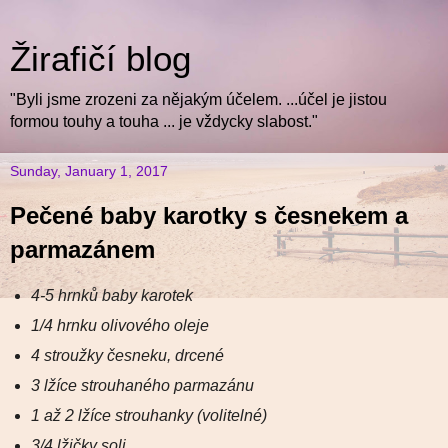
Žirafičí blog
"Byli jsme zrozeni za nějakým účelem. ...účel je jistou
formou touhy a touha ... je vždycky slabost."
Sunday, January 1, 2017
Pečené baby karotky s česnekem a
parmazánem
4-5 hrnků baby karotek
1/4 hrnku olivového oleje
4 stroužky česneku, drcené
3 lžíce strouhaného parmazánu
1 až 2 lžíce strouhanky (volitelné)
3/4 lžičky soli