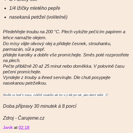
1/4 lžičky mletého pepře
nasekaná petržel (volitelné)
Předehřejte troubu na 200 °C. Plech vyložte pečícím papírem a
lehce namažte olejem.
Do mísy vlijte olivový olej a přidejte česnek, strouhanku,
parmazán, sůl a pepř.
přidejte karotky a dobře vše promíchejte. Směs poté rozprostřete
na plech.
Pečte přibližně 20 až 25 minut nebo doměkka. V polovině času
pečení promíchejte.
Vyndejte z trouby a ihned servírujte. Dle chuti posypejte
nasekanou petrželkou.
Skvěle se hodí k masu, zvláště steakům ale lze si ji dát jen tak, jako dietní oběd. 🙂
Doba přípravy 30 minutek á 8 porcí
Zdroj - Čarujeme.cz
Janik
at
02:18