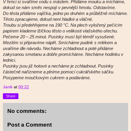
V hrnci si svaříme vodu s máslem. Přidáme mouku a mícháme,
dokud se nám směs nespojí v pevnější hmotu. Odstavíme.
Do těsta přidáme vajíčka, jedno po druhém a průběžně mícháme.
Těsto zpracujeme, dokud není hladké a vláčné.
Troubu si předehřejeme na 190 °C. Na plech vyložený pečícím
papírem klademe lžičkou těsto o velikosti vlašského ořechu.
Pečeme 20 – 25 minut. Pusinky musí být téměř vysušené.
Mezitím si připravíme náplň. Smícháme pudink s mlékem a
uvaříme dle návodu. Necháme zchladnout a poté přidáme
zakysanou smetanu a dobře promícháme. Necháme hodinku v
lednici.
Pusinky jsou již hotové a necháme je zchladnout. Pusinky
částečně nařízneme a plníme pomocí cukrářského sáčku.
Posypeme moučkovým cukrem a podáváme.
Janik
at
00:22
Share
No comments:
Post a Comment