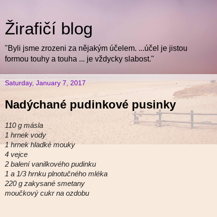
Žirafičí blog
"Byli jsme zrozeni za nějakým účelem. ...účel je jistou
formou touhy a touha ... je vždycky slabost."
Saturday, January 7, 2017
Nadýchané pudinkové pusinky
110 g másla
1 hrnek vody
1 hrnek hladké mouky
4 vejce
2 balení vanilkového pudinku
1 a 1/3 hrnku plnotučného mléka
220 g zakysané smetany
moučkový cukr na ozdobu