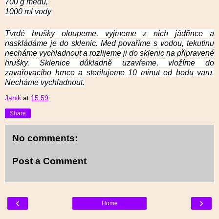
700 g medu,
1000 ml vody
Tvrdé hrušky oloupeme, vyjmeme z nich jádřince a
naskládáme je do sklenic. Med povaříme s vodou, tekutinu
necháme vychladnout a rozlijeme ji do sklenic na připravené
hrušky. Sklenice důkladně uzavřeme, vložíme do
zavařovacího hrnce a sterilujeme 10 minut od bodu varu.
Necháme vychladnout.
Janik
at
15:59
Share
No comments:
Post a Comment
‹
›
Home