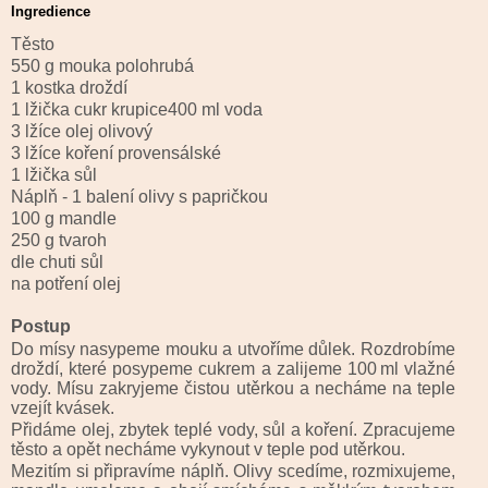
Ingredience
Těsto
550 g mouka polohrubá
1 kostka droždí
1 lžička cukr krupice400 ml voda
3 lžíce olej olivový
3 lžíce koření provensálské
1 lžička sůl
Náplň - 1 balení olivy s papričkou
100 g mandle
250 g tvaroh
dle chuti sůl
na potření olej
Postup
Do mísy nasypeme mouku a utvoříme důlek. Rozdrobíme
droždí, které posypeme cukrem a zalijeme 100 ml vlažné
vody. Mísu zakryjeme čistou utěrkou a necháme na teple
vzejít kvásek.
Přidáme olej, zbytek teplé vody, sůl a koření. Zpracujeme
těsto a opět necháme vykynout v teple pod utěrkou.
Mezitím si připravíme náplň. Olivy scedíme, rozmixujeme,