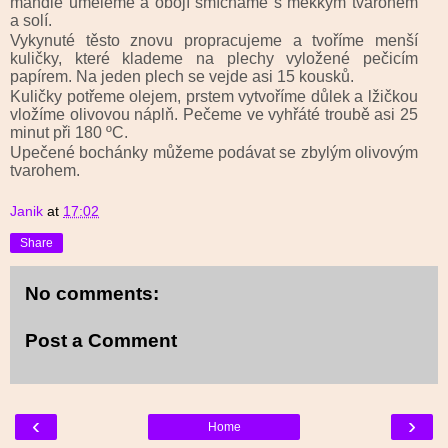
mandle umeleme a obojí smícháme s měkkým tvarohem
a solí.
Vykynuté těsto znovu propracujeme a tvoříme menší
kuličky, které klademe na plechy vyložené pečicím
papírem. Na jeden plech se vejde asi 15 kousků.
Kuličky potřeme olejem, prstem vytvoříme důlek a lžičkou
vložíme olivovou náplň. Pečeme ve vyhřáté troubě asi 25
minut při 180 ºC.
Upečené bochánky můžeme podávat se zbylým olivovým
tvarohem.
Janik
at
17:02
Share
No comments:
Post a Comment
‹
›
Home