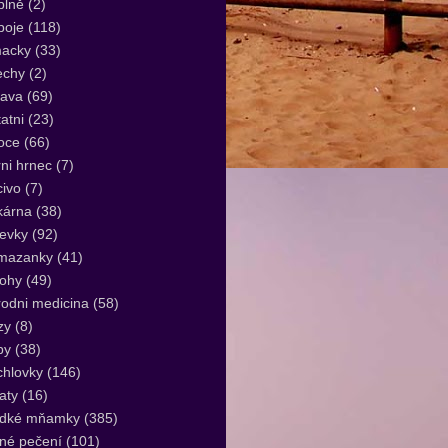
plně
(2)
poje
(118)
acky
(33)
echy
(2)
lava
(69)
atni
(23)
oce
(66)
ni hrnec
(7)
ivo
(7)
kárna
(38)
evky
(92)
mazanky
(41)
lohy
(49)
rodni medicina
(58)
zy
(8)
by
(38)
hlovky
(146)
aty
(16)
adké mňamky
(385)
né pečení
(101)