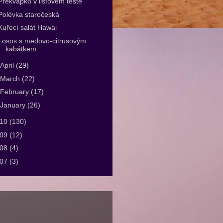
Překvápko v listovém těstě
Polévka staročeská
Kuřecí salát Hawai
Losos s medovo-citrusovým
kabátkem
April
(29)
March
(22)
February
(17)
January
(26)
010
(130)
009
(12)
008
(4)
007
(3)