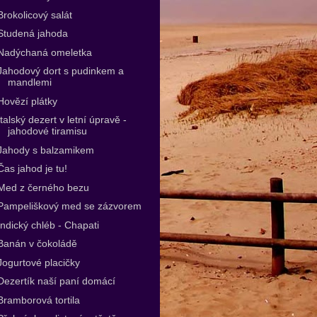
Brokolicový salát
Studená jahoda
Nadýchaná omeletka
Jahodový dort s pudinkem a
mandlemi
Hovězí plátky
Italský dezert v letní úpravě -
jahodové tiramisu
Jahody s balzamikem
Čas jahod je tu!
Med z černého bezu
Pampeliškový med se zázvorem
Indický chléb - Chapati
Banán v čokoládě
Jogurtové placičky
Dezertík naší paní domácí
Bramborová tortila