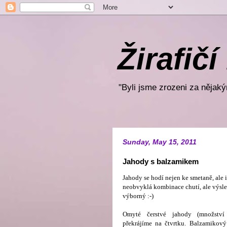
Žirafičí
"Byli jsme zrozeni za nějakým
Sunday, May 15, 2011
Jahody s balzamikem
Jahody se hodí nejen ke smetaně, ale i
neobvyklá kombinace chutí, ale výsle
výborný :-)
Omyté čerstvé jahody (množství 
překrájíme na čtvrtku. Balzamikov