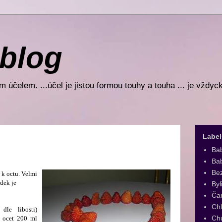
 blog
 účelem. ...účel je jistou formou touhy a touha ... je vždyc
Label
Ba
Bab
Be
 k octu. Velmi
dek je
Byl
Ča
Ch
dle libosti)
Ch
ý ocet 200 ml