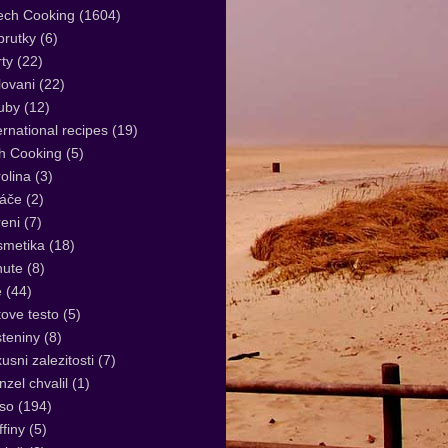
ech Cooking
(1604)
rutky
(6)
ty
(22)
lovani
(22)
uby
(12)
ernational recipes
(19)
sh Cooking
(5)
olina
(3)
áče
(2)
eni
(7)
smetika
(18)
nute
(8)
e
(44)
tove testo
(5)
teniny
(8)
usni zalezitosti
(7)
zel chvalil
(1)
so
(194)
finy
(5)