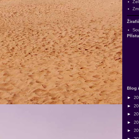
Zel
Zmr
Žiraf
Sou
Příst
Blog 
►
2
►
2
►
2
►
2
►
2
►
2