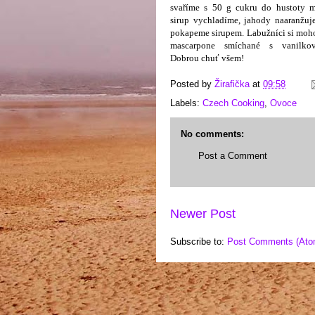
svaříme s 50 g cukru do hustoty 
sirup vychladíme, jahody naaranžuje
pokapeme sirupem. Labužníci si moho
mascarpone smíchané s vanilko
Dobrou chuť všem!
Posted by
Žirafička
at
09:58
Labels:
Czech Cooking
,
Ovoce
No comments:
Post a Comment
Newer Post
Subscribe to:
Post Comments (Ato