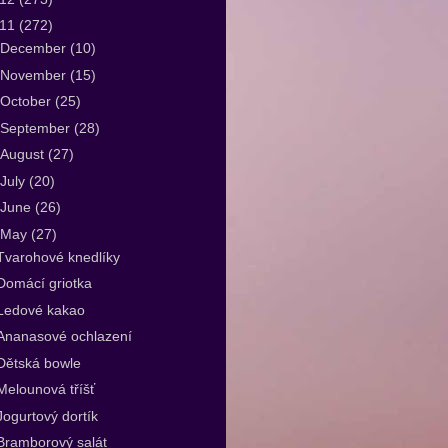
011
(272)
December
(10)
November
(15)
October
(25)
September
(28)
August
(27)
July
(20)
June
(26)
May
(27)
Tvarohové knedlíky
Domácí griotka
Ledové kakao
Ananasové ochlazení
Dětská bowle
Melounová tříšť
Jogurtový dortík
Bramborový salát