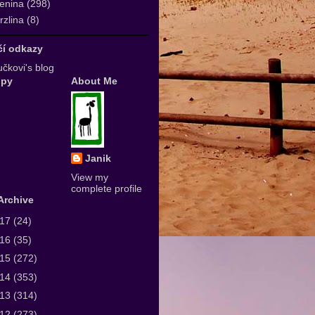
enina
(298)
zlina
(8)
ičí odkazy
čkovi's blog
upy
About Me
Janik
View my
complete profile
Archive
017
(24)
016
(35)
015
(272)
014
(353)
013
(314)
012
(273)