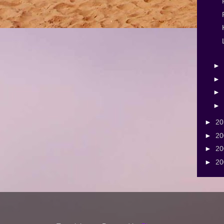
►
►
►
►
►
2
►
2
►
2
►
2