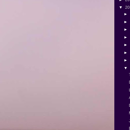
▼
2
►
►
►
►
►
►
►
▼