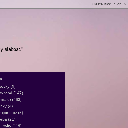
ky slabost."
s
bovky
(9)
y food
(147)
zmase
(483)
inky
(4)
rujeme.cz
(5)
leba
(21)
uťovky
(119)