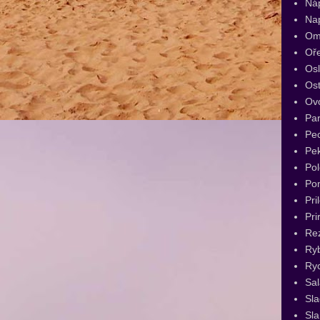
Ná
Na
Om
Oř
Os
Ost
Ov
Par
Pec
Pe
Pol
Po
Pri
Pri
Re
Ry
Ryc
Sal
Sl
Sla