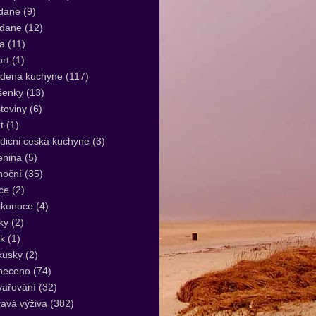
dane
(9)
idane
(12)
a
(11)
rt
(1)
udena kuchyne
(117)
šenky
(13)
toviny
(6)
t
(1)
dicni ceska kuchyne
(3)
enina
(5)
noční
(35)
ce
(2)
ikonoce
(4)
ky
(2)
k
(1)
kusky
(2)
peceno
(74)
vařování
(32)
avá výživa
(382)