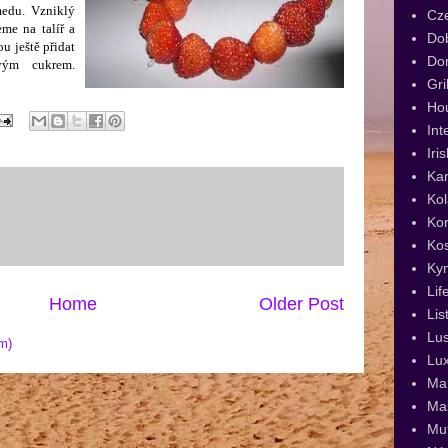
medu. Vzniklý
Cz
me na talíř a
Dob
u ještě přidat
Dor
vým cukrem.
Gri
Ho
Int
Iri
Kar
Kol
Kor
Ko
Ky
Lif
Home
Older Post
Lis
Lus
m)
Lux
Man
Ma
Muf