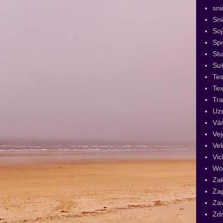
sni
Sn
Soj
Spo
St
Su
Tes
Tex
Tra
Uz
Vá
Vej
Vel
Vic
Wo
Za
Za
Za
Zdr