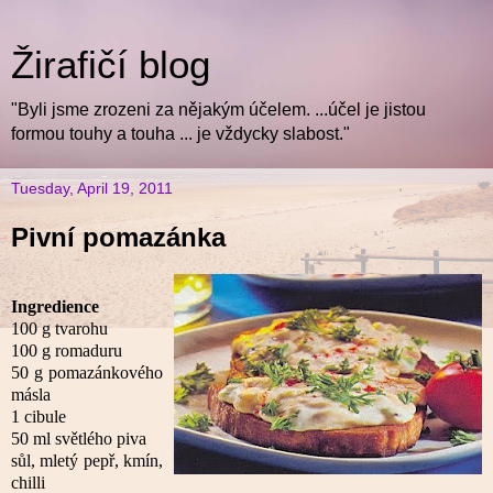
Žirafičí blog
"Byli jsme zrozeni za nějakým účelem. ...účel je jistou
formou touhy a touha ... je vždycky slabost."
Tuesday, April 19, 2011
Pivní pomazánka
Ingredience
100 g tvarohu
100 g romaduru
50 g pomazánkového
másla
1 cibule
50 ml světlého piva
sůl, mletý pepř, kmín,
chilli