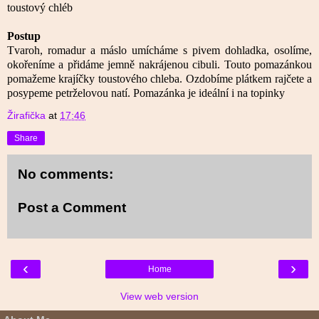
toustový chléb
Postup
Tvaroh, romadur a máslo umícháme s pivem dohladka, osolíme,
okořeníme a přidáme jemně nakrájenou cibuli. Touto pomazánkou
pomažeme krajíčky toustového chleba. Ozdobíme plátkem rajčete a
posypeme petrželovou natí. Pomazánka je ideální i na topinky
Žirafička
at
17:46
Share
No comments:
Post a Comment
‹
›
Home
View web version