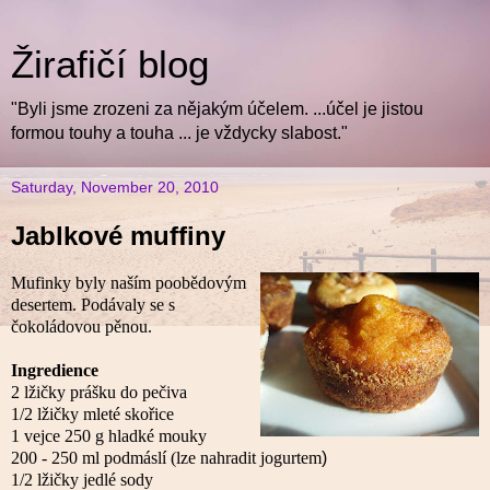
Žirafičí blog
"Byli jsme zrozeni za nějakým účelem. ...účel je jistou
formou touhy a touha ... je vždycky slabost."
Saturday, November 20, 2010
Jablkové muffiny
Mufinky byly naším poobědovým
desertem. Podávaly se s
čokoládovou pěnou.
Ingredience
2 lžičky prášku do pečiva
1/2 lžičky mleté skořice
1 vejce
250 g hladké mouky
200 - 250 ml podmáslí (lze nahradit jogurtem
)
1/2 lžičky jedlé sody