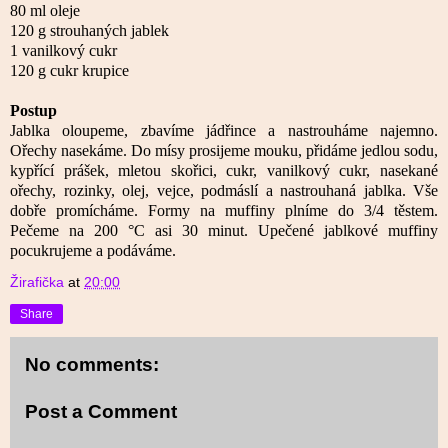
80 ml oleje
120 g strouhaných jablek
1 vanilkový cukr
120 g cukr krupice
Postup
Jablka oloupeme, zbavíme jádřince a nastrouháme najemno.
Ořechy nasekáme. Do mísy prosijeme mouku, přidáme jedlou sodu,
kypřící prášek, mletou skořici, cukr, vanilkový cukr, nasekané
ořechy, rozinky, olej, vejce, podmáslí a nastrouhaná jablka. Vše
dobře promícháme.
Formy na muffiny plníme do 3/4 těstem.
Pečeme na 200 °C asi 30 minut.
Upečené jablkové muffiny
pocukrujeme a podáváme.
Žirafička
at
20:00
Share
No comments:
Post a Comment