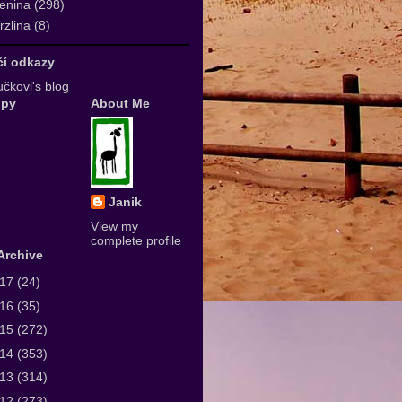
enina
(298)
zlina
(8)
ičí odkazy
čkovi's blog
upy
About Me
Janik
View my
complete profile
Archive
017
(24)
016
(35)
015
(272)
014
(353)
013
(314)
012
(273)