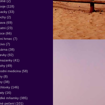
plně
(2)
poje
(118)
acky
(33)
echy
(2)
lava
(69)
atni
(23)
oce
(66)
ni hrnec
(7)
ivo
(7)
kárna
(38)
evky
(92)
mazanky
(41)
lohy
(49)
rodni medicina
(58)
zy
(8)
by
(38)
hlovky
(146)
aty
(16)
adké mňamky
(385)
né pečení
(101)