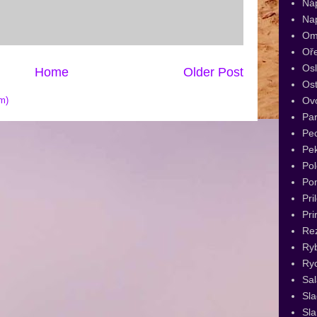
Ná
Na
Om
Oř
Os
Home
Older Post
Ost
Ov
m)
Par
Pec
Pe
Pol
Po
Pri
Pri
Re
Ry
Ryc
Sal
Sl
Sla