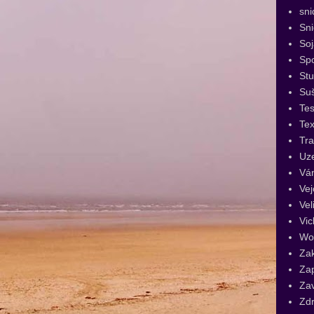
sni
Sn
Soj
Spo
St
Su
Tes
Tex
Tra
Uz
Vá
Vej
Vel
Vic
Wo
Za
Za
Za
Zdr