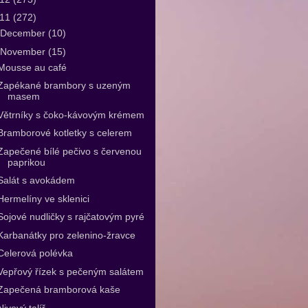
011
(272)
December
(10)
November
(15)
Mousse au café
Zapékané brambory s uzeným
masem
Větrníky s čoko-kávovým krémem
Bramborové kotletky s celerem
Zapečené bílé pečivo s červenou
paprikou
Salát s avokádem
Hermelíny ve sklenici
Sojové nudličky s rajčatovým pyré
Karbanátky pro zelenino-žravce
Celerová polévka
Vepřový řízek s pečeným salátem
Zapečená bramborová kaše
Nivový talíř