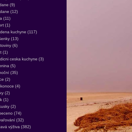
dane
(9)
idane
(12)
a
(11)
rt
(1)
udena kuchyne
(117)
šenky
(13)
toviny
(6)
t
(1)
dicni ceska kuchyne
(3)
enina
(5)
noční
(35)
ce
(2)
ikonoce
(4)
ky
(2)
k
(1)
kusky
(2)
peceno
(74)
vařování
(32)
avá výživa
(382)