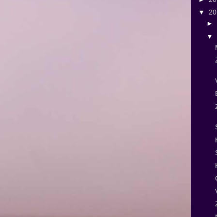
▼
2
►
▼