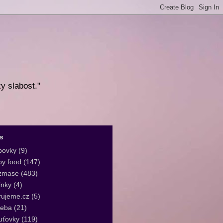
ky slabost."
s
bovky
(9)
y food
(147)
zmase
(483)
inky
(4)
rujeme.cz
(5)
leba
(21)
uťovky
(119)