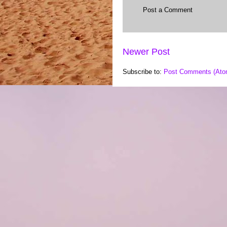
Post a Comment
Newer Post
Subscribe to:
Post Comments (Ato