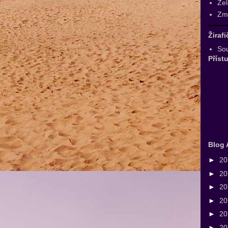
Zel
Zmr
Žiraf
Sou
Příst
Blog 
►
2
►
2
►
2
►
2
►
2
►
2