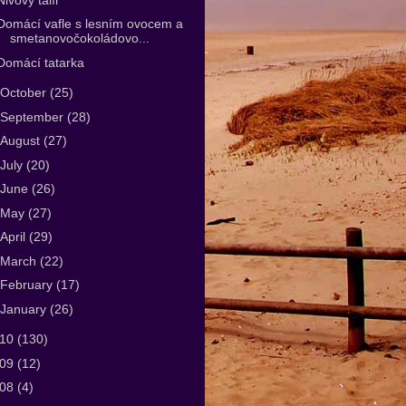
Domácí vafle s lesním ovocem a
smetanovočokoládovo...
Domácí tatarka
October
(25)
September
(28)
August
(27)
July
(20)
June
(26)
May
(27)
April
(29)
March
(22)
February
(17)
January
(26)
010
(130)
009
(12)
008
(4)