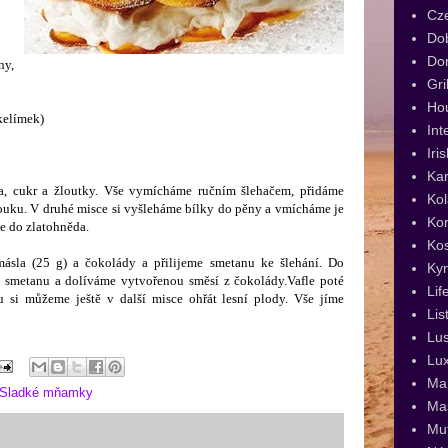
Cz
Dob
Dor
ny,
Gri
Ho
kelímek)
Int
Iri
Kar
, cukr a žloutky. Vše vymícháme ručním šlehačem, přidáme
Kol
ouku. V druhé misce si vyšleháme bílky do pěny a vmícháme je
Kor
e do zlatohněda.
Ko
ásla (25 g) a čokolády a přilijeme smetanu ke šlehání. Do
Ky
 smetanu a dolíváme vytvořenou směsí z čokolády.Vafle poté
Lif
u si můžeme ještě v další misce ohřát lesní plody. Vše jíme
Lis
Lus
Lux
Man
Sladké mňamky
Ma
Muf