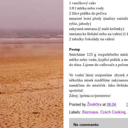
1 vanilkový cukr
1/8 l mléka nebo vody
2 lžíce prášku do pečiva
mrazené lesní plody (maliny ostruži
rybíz, jahody)
zakysaná smetana (2 malé kelímky)
smetana ke šlehání nebo na vaření (1 
2 tabulky čokolády na vaření
Postup
Smícháme 125 g rozpuštěného másla
mléko nebo vodu, kypřicí prášek a m
do těsta. Lijeme do vaflovače a pečem
Ve vodní lázni rozpustíme zbytek m
několika misek rozdělíme zakysanou
namáčíme do mističek. Jako třešink
společně.
Zdroj: iprima.cz/prostreno/
Posted by
Žirafička
at
06:04
Labels:
Bezmase
,
Czech Cooking
,
No comments: