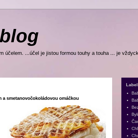
 blog
 účelem. ...účel je jistou formou touhy a touha ... je vždyc
Label
Ba
em a smetanovočokoládovou omáčkou
Bab
Be
Byl
Ča
Ch
Ch