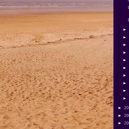
►
►
►
►
►
►
►
►
►
►
►
2
►
2
►
2