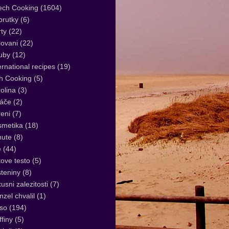
ech Cooking
(1604)
rutky
(6)
ty
(22)
lovani
(22)
uby
(12)
ernational recipes
(19)
sh Cooking
(5)
olina
(3)
áče
(2)
eni
(7)
smetika
(18)
nute
(8)
e
(44)
tove testo
(5)
teniny
(8)
usni zalezitosti
(7)
zel chvalil
(1)
so
(194)
finy
(5)