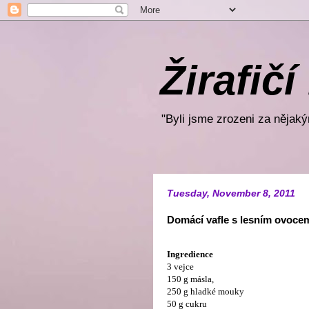
Žirafičí
"Byli jsme zrozeni za nějakým
Tuesday, November 8, 2011
Domácí vafle s lesním ovoc
Ingredience
3 vejce
150 g másla,
250 g hladké mouky
50 g cukru