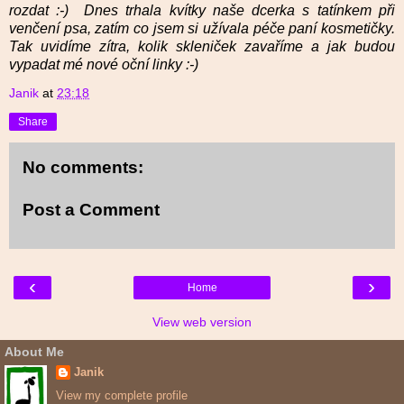
rozdat :-) Dnes trhala kvítky naše dcerka s tatínkem při
venčení psa, zatím co jsem si užívala péče paní kosmetičky.
Tak uvidíme zítra, kolik skleniček zavaříme a jak budou
vypadat mé nové oční linky :-)
Janik
at
23:18
Share
No comments:
Post a Comment
‹
›
Home
View web version
About Me
Janik
View my complete profile