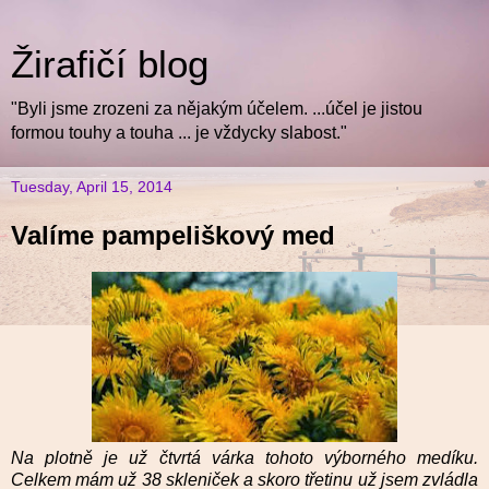
Žirafičí blog
"Byli jsme zrozeni za nějakým účelem. ...účel je jistou
formou touhy a touha ... je vždycky slabost."
Tuesday, April 15, 2014
Valíme pampeliškový med
Na plotně je už čtvrtá várka tohoto výborného medíku.
Celkem mám už 38 skleniček a skoro třetinu už jsem zvládla