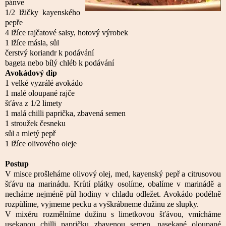
pánve
1/2 lžičky kayenského
pepře
4 lžíce rajčatové salsy, hotový výrobek
1 lžíce másla, sůl
čerstvý koriandr k podávání
bageta nebo bílý chléb k podávání
Avokádový dip
1 velké vyzrálé avokádo
1 malé oloupané rajče
šťáva z 1/2 limety
1 malá chilli paprička, zbavená semen
1 stroužek česneku
sůl a mletý pepř
1 lžíce olivového oleje
Postup
V misce prošleháme olivový olej, med, kayenský pepř a citrusovou
šťávu na marinádu. Krůtí plátky osolíme, obalíme v marinádě a
necháme nejméně půl hodiny v chladu odležet. Avokádo podélně
rozpůlíme, vyjmeme pecku a vyškrábneme dužinu ze slupky.
V mixéru rozmělníme dužinu s limetkovou šťávou, vmícháme
usekanou chilli papričku zbavenou semen, nasekané oloupané