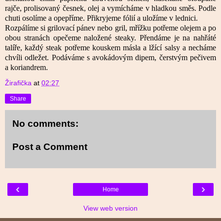
rajče, prolisovaný česnek, olej a vymícháme v hladkou směs. Podle
chuti osolíme a opepříme. Přikryjeme fólií a uložíme v lednici.
Rozpálíme si grilovací pánev nebo gril, mřížku potřeme olejem a po
obou stranách opečeme naložené steaky. Přendáme je na nahřáté
talíře, každý steak potřeme kouskem másla a lžící salsy a necháme
chvíli odležet. Podáváme s avokádovým dipem, čerstvým pečivem
a koriandrem
.
Žirafička
at
02:27
Share
No comments:
Post a Comment
‹
›
Home
View web version