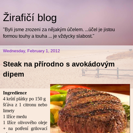
Žirafičí blog
"Byli jsme zrozeni za nějakým účelem. ...účel je jistou
formou touhy a touha ... je vždycky slabost."
Wednesday, February 1, 2012
Steak na přírodno s avokádovým
dipem
Ingredience
4 krůtí plátky po 150 g
šťáva z 1 citronu nebo
limety
1 lžíce medu
1 lžíce olivového oleje
+ na potření grilovací