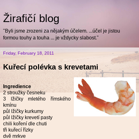
Žirafičí blog
"Byli jsme zrozeni za nějakým účelem. ...účel je jistou
formou touhy a touha ... je vždycky slabost."
Friday, February 18, 2011
Kuřecí polévka s krevetami
Ingredience
2 stroužky česneku
3 lžičky mletého římského
kmínu
půl lžičky kurkumy
půl lžičky krevetí pasty
chili koření dle chuti
tři kuřecí řízky
dvě mrkve