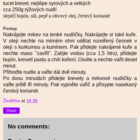
tucet krevet, nejlépe syrových a velkých
cca 250g rýžových nudlí
slepičí bujón, sůl, pepř a olivový olej, čerstvý koriandr
Postup
Nakrájejte mrkev na tenké nudličky. Nakrájejte si také kuře.
V oleji nechte na mírném ohni udělat rozetřený česnek v
oleji s kurkumou a kumínem. Pak přidejte nakrájené kuře a
nechte maso "zavřít". Zalijte vodou (cca 1,5 litru), přidejte
bujón, krevetí pastu a chili koření. Osolte a nechte vařit deset
minut.
Přihoďte nudle a vařte dál dvě minuty.
Po dvou minutách přidejte krevety a mrkvové nudličky a
vařte ještě tři minuty. Pak vypněte vařič a přisypte nasekaný
čerstvý koriandr.
Žirafička
at
18:39
Share
No comments: