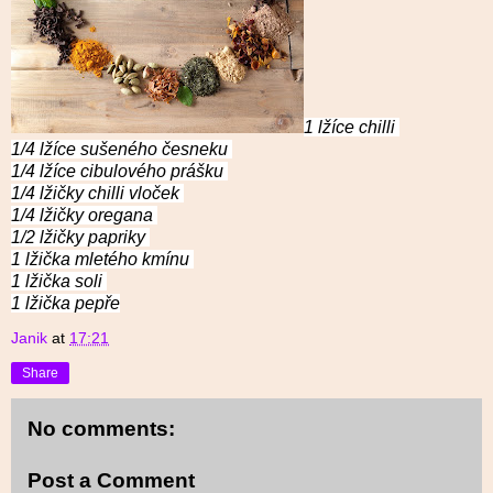
1 lžíce chilli
1/4 lžíce sušeného česneku
1/4 lžíce cibulového prášku
1/4 lžičky chilli vloček
1/4 lžičky oregana
1/2 lžičky papriky
1 lžička mletého kmínu
1 lžička soli
1 lžička pepře
Janik
at
17:21
Share
No comments:
Post a Comment