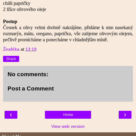
chilli papričky
2 lžíce olivového oleje
Postup
Česnek a olivy velmi drobně nakrájíme, přidáme k nim nasekaný
rozmarýn, mátu, oregano, papričku, vše zalijeme olivovým olejem,
pečlivě promícháme a ponecháme v chladnějším místě.
Žirafička
at
13:19
Share
No comments:
Post a Comment
‹
›
Home
View web version