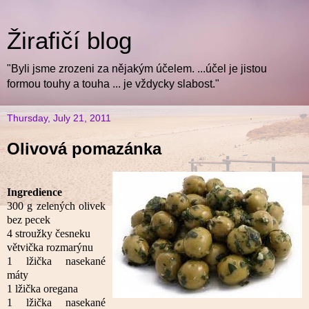
Žirafičí blog
"Byli jsme zrozeni za nějakým účelem. ...účel je jistou
formou touhy a touha ... je vždycky slabost."
Thursday, July 21, 2011
Olivová pomazánka
Ingredience
300 g zelených olivek
bez pecek
4 stroužky česneku
větvička rozmarýnu
1 lžička nasekané
máty
1 lžička oregana
1 lžička nasekané