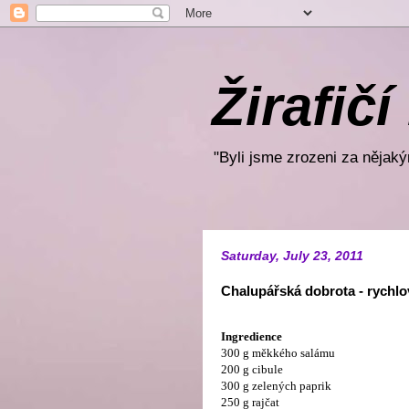
Žirafičí
"Byli jsme zrozeni za nějakým
Saturday, July 23, 2011
Chalupářská dobrota - rychlo
Ingredience
300 g měkkého salámu
200 g cibule
300 g zelených paprik
250 g rajčat