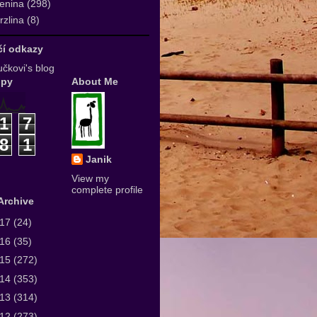
enina
(298)
zlina
(8)
ičí odkazy
čkovi's blog
upy
About Me
1
7
8
1
Janik
View my
complete profile
Archive
017
(24)
016
(35)
015
(272)
014
(353)
013
(314)
012
(273)