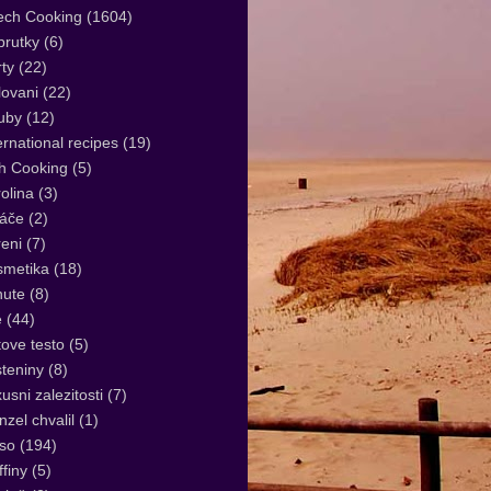
ech Cooking
(1604)
rutky
(6)
ty
(22)
lovani
(22)
uby
(12)
ernational recipes
(19)
sh Cooking
(5)
olina
(3)
áče
(2)
eni
(7)
smetika
(18)
nute
(8)
e
(44)
tove testo
(5)
teniny
(8)
usni zalezitosti
(7)
zel chvalil
(1)
so
(194)
finy
(5)