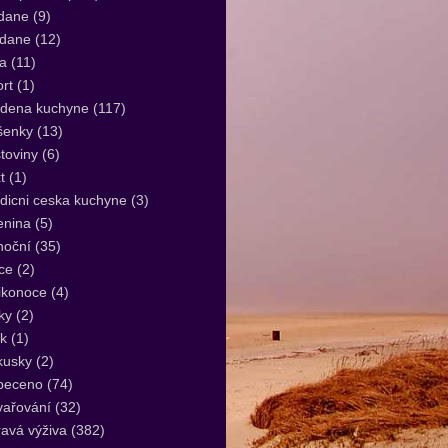
dane
(9)
idane
(12)
a
(11)
rt
(1)
udena kuchyne
(117)
šenky
(13)
toviny
(6)
t
(1)
dicni ceska kuchyne
(3)
enina
(5)
noční
(35)
ce
(2)
ikonoce
(4)
ky
(2)
k
(1)
kusky
(2)
peceno
(74)
vařování
(32)
avá výživa
(382)