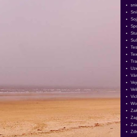
sni
Sn
Soj
Spo
St
Su
Tes
Tex
Tra
Uz
Vá
Vej
Vel
Vic
Wo
Za
Za
Za
Zdr