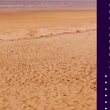
►
►
►
►
►
►