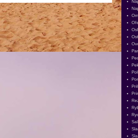
Ná
Na
Om
Oř
Os
Ost
Ov
Par
Pec
Pe
Pol
Po
Pri
Pri
Re
Ry
Ryc
Sal
Sl
Sla