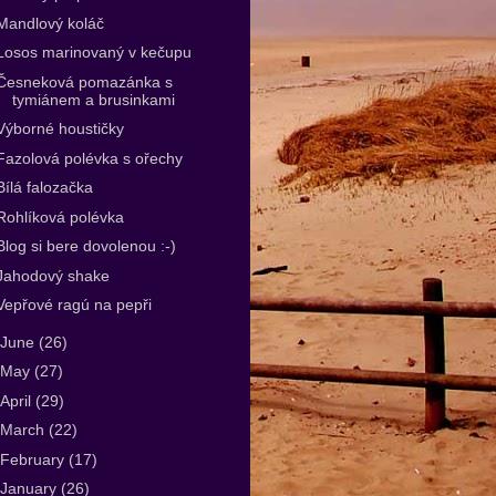
Mandlový koláč
Losos marinovaný v kečupu
Česneková pomazánka s
tymiánem a brusinkami
Výborné houstičky
Fazolová polévka s ořechy
Bílá falozačka
Rohlíková polévka
Blog si bere dovolenou :-)
Jahodový shake
Vepřové ragú na pepři
June
(26)
May
(27)
April
(29)
March
(22)
February
(17)
January
(26)