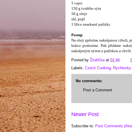
5 vajec
150 g tvrdého sýra
50 g oleje
sůl, pepř
1 lžíce nasekané pažitky
Postup
Na oleji zpěníme nakrájanou cibuli, p
krátce podusíme. Pak přidáme nakrá
nakrájeným sýrem a pažitkou a chvíli
Posted by
Žirafička
at
01:44
Labels:
Czech Cooking
,
Rychlovky
No comments:
Post a Comment
Newer Post
Subscribe to:
Post Comments (Ato