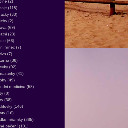
plně
(2)
poje
(118)
acky
(33)
echy
(2)
lava
(69)
atni
(23)
oce
(66)
ni hrnec
(7)
ivo
(7)
kárna
(38)
evky
(92)
mazanky
(41)
lohy
(49)
rodni medicina
(58)
zy
(8)
by
(38)
hlovky
(146)
aty
(16)
adké mňamky
(385)
né pečení
(101)