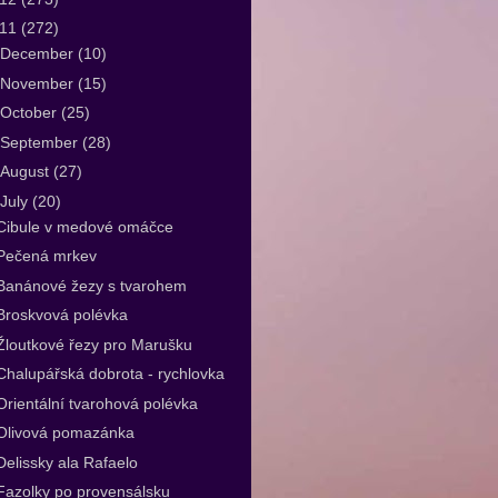
011
(272)
December
(10)
November
(15)
October
(25)
September
(28)
August
(27)
July
(20)
Cibule v medové omáčce
Pečená mrkev
Banánové žezy s tvarohem
Broskvová polévka
Žloutkové řezy pro Marušku
Chalupářská dobrota - rychlovka
Orientální tvarohová polévka
Olivová pomazánka
Delissky ala Rafaelo
Fazolky po provensálsku