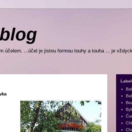
 blog
 účelem. ...účel je jistou formou touhy a touha ... je vždyc
Label
Ba
vka
Bab
Be
Byl
Ča
Ch
Ch