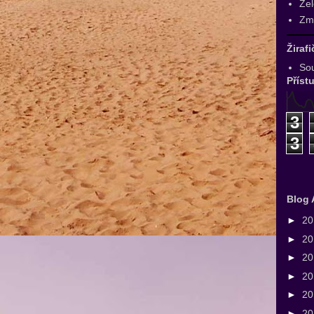
Zel
Zmr
Žiraf
Sou
Příst
3
3
Blog 
►
2
►
2
►
2
►
2
►
2
►
2