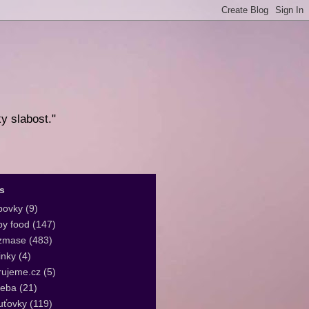
ky slabost."
s
bovky
(9)
y food
(147)
zmase
(483)
inky
(4)
rujeme.cz
(5)
leba
(21)
uťovky
(119)