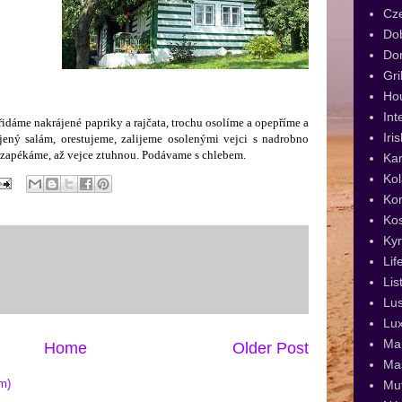
Cz
Dob
Dor
Gri
Ho
Int
řidáme nakrájené papriky a rajčata, trochu osolíme a opepříme a
Iri
jený salám, orestujeme, zalijeme osolenými vejci s nadrobno
 zapékáme, až vejce ztuhnou. Podávame s chlebem.
Kar
Kol
Kor
Ko
Ky
Lif
Lis
Lus
Lux
Man
Home
Older Post
Ma
m)
Muf