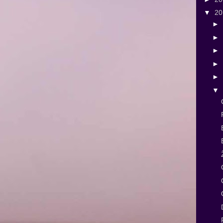
▼
2
►
►
►
►
►
▼