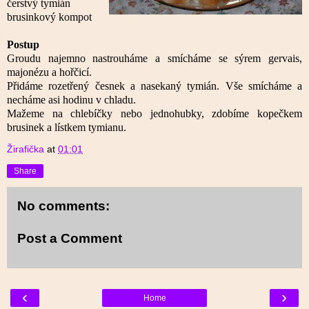
čerstvý tymián
brusinkový kompot
Postup
Groudu najemno nastrouháme a smícháme se sýrem gervais,
majonézu a hořčicí.
Přidáme rozetřený česnek a nasekaný tymián.
Vše smícháme a
necháme asi hodinu v chladu.
Mažeme na chlebíčky nebo jednohubky, zdobíme kopečkem
brusinek a lístkem tymianu.
Žirafička
at
01:01
Share
No comments:
Post a Comment
‹
›
Home