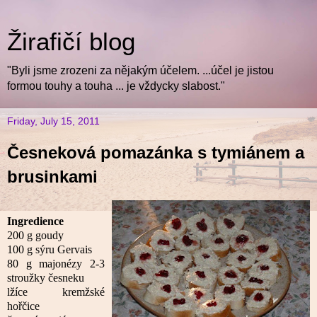
Žirafičí blog
"Byli jsme zrozeni za nějakým účelem. ...účel je jistou
formou touhy a touha ... je vždycky slabost."
Friday, July 15, 2011
Česneková pomazánka s tymiánem a
brusinkami
Ingredience
200 g goudy
100 g sýru Gervais
80 g majonézy 2-3
stroužky česneku
lžíce kremžské
hořčice