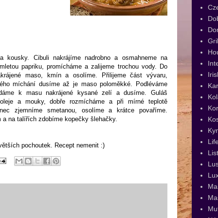
Cz
Dob
Dor
Gri
Ho
a kousky. Cibuli nakrájíme nadrobno a osmahneme na
Int
 mletou papriku, promícháme a zalijeme trochou vody. Do
Iri
krájené maso, kmín a osolíme. Přilijeme část vývaru,
sného míchání dusíme až je maso poloměkké. Podléváme
Kar
dáme k masu nakrájené kysané zelí a dusíme. Guláš
Kol
 oleje a mouky, dobře rozmícháme a při mírné teplotě
Kor
ec zjemníme smetanou, osolíme a krátce povaříme.
Ko
 na talířích zdobíme kopečky šlehačky.
Ky
Lif
jvětších pochoutek. Recept nemenit :)
Lis
Lus
Lux
Man
Ma
Muf