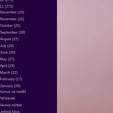
011
(272)
December
(10)
November
(15)
October
(25)
September
(28)
August
(27)
July
(20)
June
(26)
May
(27)
April
(29)
March
(22)
February
(17)
January
(26)
Humus na neděli
Pařížánek
Kávový sorbet
Ledová káva