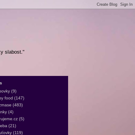
ky slabost."
s
bovky
(9)
y food
(147)
zmase
(483)
inky
(4)
rujeme.cz
(5)
leba
(21)
uťovky
(119)