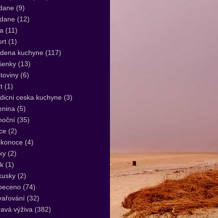
dane
(9)
idane
(12)
a
(11)
rt
(1)
udena kuchyne
(117)
šenky
(13)
toviny
(6)
t
(1)
dicni ceska kuchyne
(3)
enina
(5)
noční
(35)
ce
(2)
ikonoce
(4)
ky
(2)
k
(1)
kusky
(2)
peceno
(74)
vařování
(32)
avá výživa
(382)