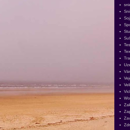
sni
Sn
Soj
Spo
St
Su
Tes
Tex
Tra
Uz
Vá
Vej
Vel
Vic
Wo
Za
Za
Za
Zdr