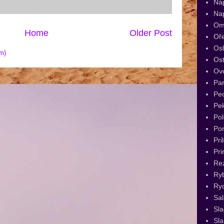
Ná
Na
Om
Home
Older Post
Oř
Os
m)
Ost
Ov
Par
Pec
Pe
Pol
Po
Pri
Pri
Re
Ry
Ryc
Sal
Sl
Sla