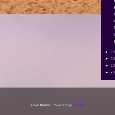
►
2
►
2
►
2
►
2
Travel theme. Powered by
Blogger
.