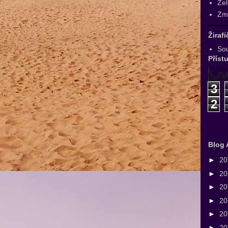
Zel
Zmr
Žiraf
Sou
Příst
3
2
Blog 
►
2
►
2
►
2
►
2
►
2
►
2