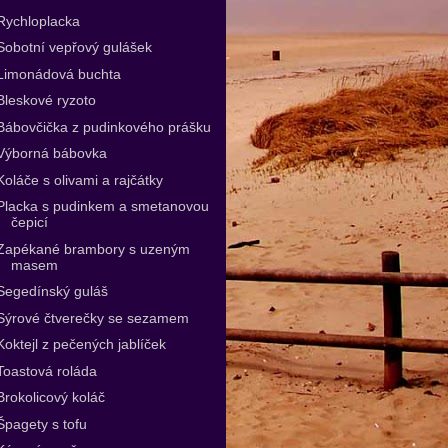
Rychloplacka
Sobotní vepřový gulášek
Limonádová buchta
Bleskové ryzoto
Bábovčička z pudinkového prášku
Výborná bábovka
Koláče s olivami a rajčátky
Placka s pudinkem a smetanovou
čepicí
Zapékané brambory s uzeným
masem
Segedínský guláš
Sýrové čtverečky se sezamem
Koktejl z pečených jablíček
Toastová roláda
Brokolicový koláč
Špagety s tofu