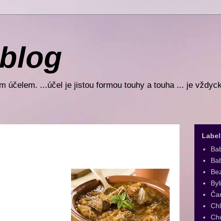
 blog
 účelem. ...účel je jistou formou touhy a touha ... je vždyc
Label
Ba
Bab
Be
Byl
Ča
Ch
Ch