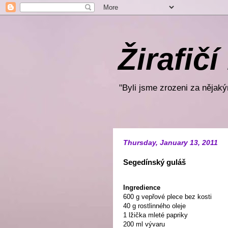
Žirafičí
"Byli jsme zrozeni za nějakým
Thursday, January 13, 2011
Segedínský guláš
Ingredience
600 g vepřové plece bez kosti
40 g rostlinného oleje
1 lžička mleté papriky
200 ml vývaru