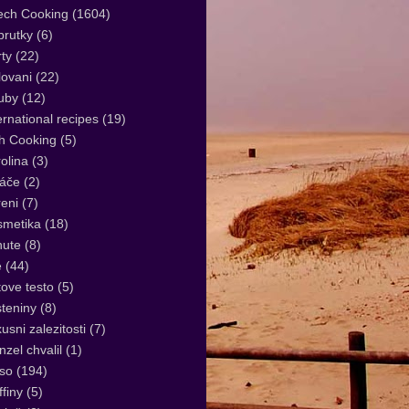
ech Cooking
(1604)
rutky
(6)
ty
(22)
lovani
(22)
uby
(12)
ernational recipes
(19)
sh Cooking
(5)
olina
(3)
áče
(2)
eni
(7)
smetika
(18)
nute
(8)
e
(44)
tove testo
(5)
teniny
(8)
usni zalezitosti
(7)
zel chvalil
(1)
so
(194)
finy
(5)