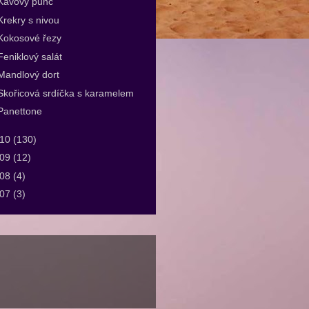
Kávový punč
Krekry s nivou
Kokosové řezy
Feniklový salát
Mandlový dort
Skořicová srdíčka s karamelem
Panettone
010
(130)
009
(12)
008
(4)
007
(3)