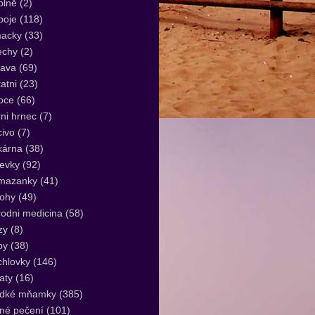
plně
(2)
poje
(118)
acky
(33)
echy
(2)
lava
(69)
atni
(23)
oce
(66)
ni hrnec
(7)
ivo
(7)
kárna
(38)
evky
(92)
mazanky
(41)
lohy
(49)
rodni medicina
(58)
zy
(8)
by
(38)
hlovky
(146)
aty
(16)
adké mňamky
(385)
né pečení
(101)