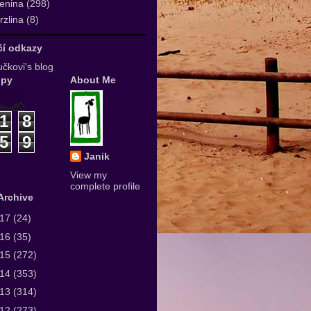
enina
(298)
zlina
(8)
ičí odkazy
čkovi's blog
upy
About Me
1
8
5
9
Janik
View my
complete profile
Archive
017
(24)
016
(35)
015
(272)
014
(353)
013
(314)
012
(273)