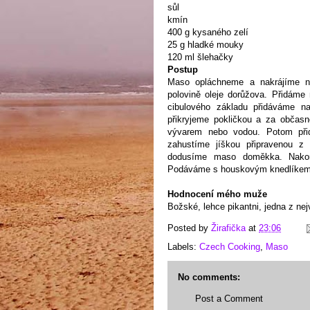
sůl
kmín
400 g kysaného zelí
25 g hladké mouky
120 ml šlehačky
Postup
Maso opláchneme a nakrájíme n
polovině oleje dorůžova. Přidáme
cibulového základu přidáváme na
přikryjeme pokličkou a za obča
vývarem nebo vodou. Potom při
zahustíme jíškou připravenou z
dodusíme maso doměkka. Nakon
Podáváme s houskovým knedlíkem a
Hodnocení mého muže
Božské, lehce pikantni, jedna z ne
Posted by
Žirafička
at
23:06
Labels:
Czech Cooking
,
Maso
No comments:
Post a Comment