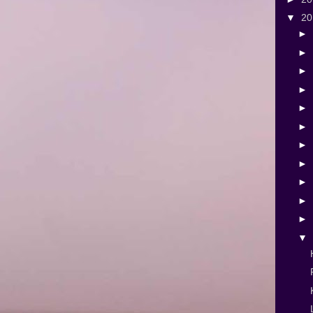
▼
2
►
►
►
►
►
►
►
►
►
►
►
▼