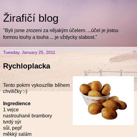
Žirafičí blog
"Byli jsme zrozeni za nějakým účelem. ...účel je jistou
formou touhy a touha ... je vždycky slabost."
Tuesday, January 25, 2011
Rychloplacka
Tento pokrm vykouzlíte během
chviličky :-)
Ingredience
1 vejce
nastrouhané brambory
tvrdý sýr
sůl, pepř
měkký salám