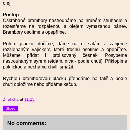
olej
Postup
Oškrábané brambory nastrouháme na hrubém struhadle a
rozestřeme na rozpálenou a olejem vymazanou pánev.
Brambory osolíme a opepříme.
Potom placku otočíme, dáme na ni salám a zalijeme
rozšlehaným vajíčkem, které trochu osolíme a opepříme.
Můžeme přidat i prolisovaný česnek. Posypeme
nastrouhaným sýrem (eidam, niva - podle chuti). Přiklopíme
pokličkou a necháme chvíli smažit.
Rychlou bramborovou placku přendáme na talíř a podle
chuti obložíme nebo přidáme kečup.
Žirafička
at
11:23
Share
No comments: