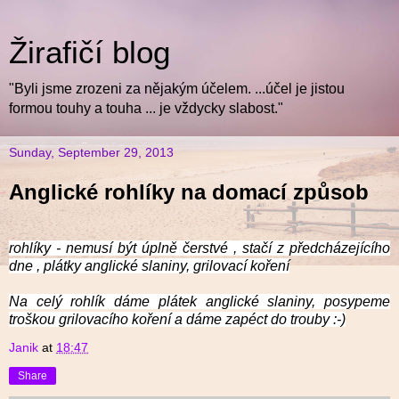
Žirafičí blog
"Byli jsme zrozeni za nějakým účelem. ...účel je jistou
formou touhy a touha ... je vždycky slabost."
Sunday, September 29, 2013
Anglické rohlíky na domací způsob
rohlíky - nemusí být úplně čerstvé , stačí z předcházejícího
dne , plátky anglické slaniny, grilovací koření
Na celý rohlík dáme plátek anglické slaniny, posypeme
troškou grilovacího koření a dáme zapéct do trouby :-)
Janik
at
18:47
Share