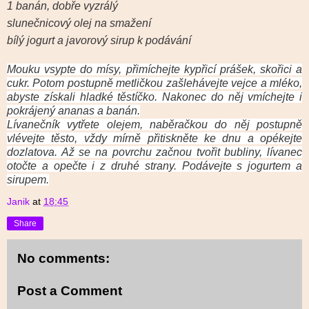
1 banán, dobře vyzrálý
slunečnicový olej na smažení
bílý jogurt a javorový sirup k podávání
Mouku vsypte do mísy, přimíchejte kypřicí prášek, skořici a
cukr. Potom postupně metličkou zašlehávejte vejce a mléko,
abyste získali hladké těstíčko. Nakonec do něj vmíchejte i
pokrájený ananas a banán.
Lívanečník vytřete olejem, naběračkou do něj postupně
vlévejte těsto, vždy mírně přitiskněte ke dnu a opékejte
dozlatova. Až se na povrchu začnou tvořit bubliny, lívanec
otočte a opečte i z druhé strany. Podávejte s jogurtem a
sirupem.
Janik
at
18:45
Share
No comments:
Post a Comment