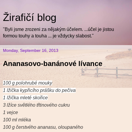
Žirafičí blog
"Byli jsme zrozeni za nějakým účelem. ...účel je jistou
formou touhy a touha ... je vždycky slabost."
Monday, September 16, 2013
Ananasovo-banánové lívance
100 g polohrubé mouky
1 lžička kypřicího prášku do pečiva
1 lžička mleté skořice
3 lžíce světlého třtinového cukru
1 vejce
100 ml mléka
100 g čerstvého ananasu, oloupaného