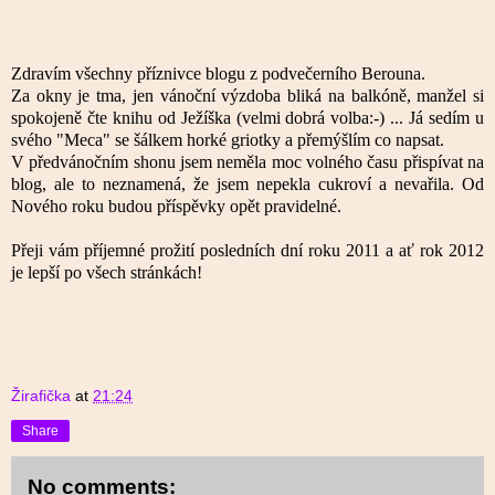
Zdravím všechny příznivce blogu z podvečerního Berouna.
Za okny je tma, jen vánoční výzdoba bliká na balkóně, manžel si
spokojeně čte knihu od Ježíška (velmi dobrá volba:-) ... Já sedím u
svého "Meca" se šálkem horké griotky a přemýšlím co napsat.
V předvánočním shonu jsem neměla moc volného času přispívat na
blog, ale to neznamená, že jsem nepekla cukroví a nevařila. Od
Nového roku budou příspěvky opět pravidelné.
Přeji vám příjemné prožití posledních dní roku 2011 a ať rok 2012
je lepší po všech stránkách!
Žirafička
at
21:24
Share
No comments: