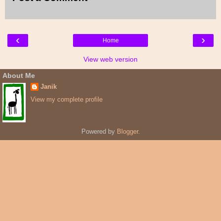
‹
›
Home
View web version
About Me
Janik
View my complete profile
Powered by
Blogger
.