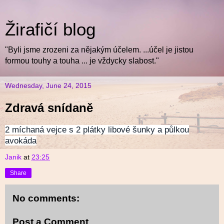
Žirafičí blog
"Byli jsme zrozeni za nějakým účelem. ...účel je jistou
formou touhy a touha ... je vždycky slabost."
Wednesday, June 24, 2015
Zdravá snídaně
2 míchaná vejce s 2 plátky libové šunky a půlkou
avokáda
Janik
at
23:25
Share
No comments:
Post a Comment