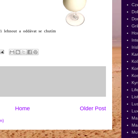
Cz
Dob
Dor
Gri
či lehnout a oddávat se chutím
Ho
Int
Iri
Kar
Kol
Kor
Ko
Ky
Lif
Lis
Lus
Home
Older Post
Lux
Man
m)
Ma
Muf