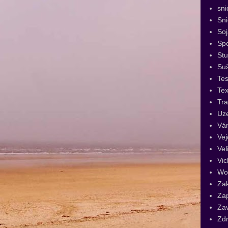
sni
Sn
Soj
Spo
St
Su
Tes
Tex
Tra
Uz
Vá
Vej
Vel
Vic
Wo
Za
Za
Za
Zdr