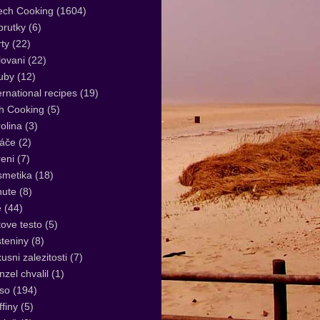
ech Cooking
(1604)
rutky
(6)
ty
(22)
lovani
(22)
uby
(12)
ernational recipes
(19)
sh Cooking
(5)
olina
(3)
áče
(2)
eni
(7)
smetika
(18)
nute
(8)
e
(44)
tove testo
(5)
teniny
(8)
usni zalezitosti
(7)
zel chvalil
(1)
so
(194)
finy
(5)