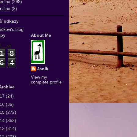
enina
(298)
zlina
(8)
ičí odkazy
čkovi's blog
upy
About Me
1
8
6
4
Janik
View my
complete profile
Archive
017
(24)
016
(35)
015
(272)
014
(353)
013
(314)
012
(273)