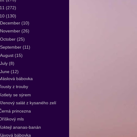
011
(272)
010
(130)
December
(10)
November
(26)
October
(25)
September
(11)
August
(15)
July
(8)
June
(12)
Máslová bábovka
Tousty z trouby
Kotlety se sýrem
Křenový salát z kysaného zelí
Černá princezna
Oříškový mls
Koktejl ananas-banán
Kávová bábovka