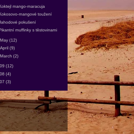
Koktejl mango-maracuja
Kokosovo-mangové toužení
Jahodové pokušení
Pikantní muffinky s těstovinami
May
(12)
April
(9)
March
(2)
009
(12)
008
(4)
007
(3)