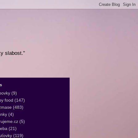
ky slabost."
s
bovky
(9)
y food
(147)
zmase
(483)
inky
(4)
rujeme.cz
(5)
leba
(21)
uťovky
(119)