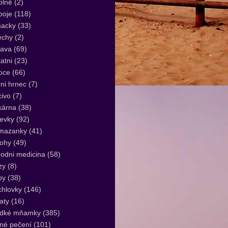
plně
(2)
poje
(118)
acky
(33)
echy
(2)
lava
(69)
atni
(23)
oce
(66)
ni hrnec
(7)
ivo
(7)
kárna
(38)
evky
(92)
mazanky
(41)
lohy
(49)
rodni medicina
(58)
zy
(8)
by
(38)
hlovky
(146)
aty
(16)
adké mňamky
(385)
né pečení
(101)