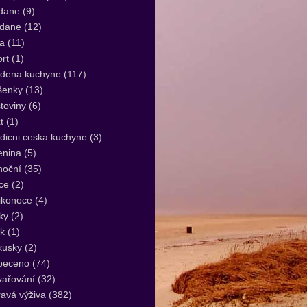
dane
(9)
idane
(12)
a
(11)
rt
(1)
udena kuchyne
(117)
šenky
(13)
toviny
(6)
t
(1)
dicni ceska kuchyne
(3)
enina
(5)
noční
(35)
ce
(2)
ikonoce
(4)
ky
(2)
k
(1)
kusky
(2)
peceno
(74)
vařování
(32)
avá výživa
(382)