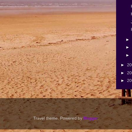
►
►
►
►
2
►
2
►
2
Travel theme. Powered by
Blogger
.