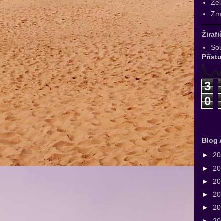
Zel
Zmr
Žiraf
Sou
Příst
3
0
Blog 
►
2
►
2
►
2
►
2
►
2
►
2