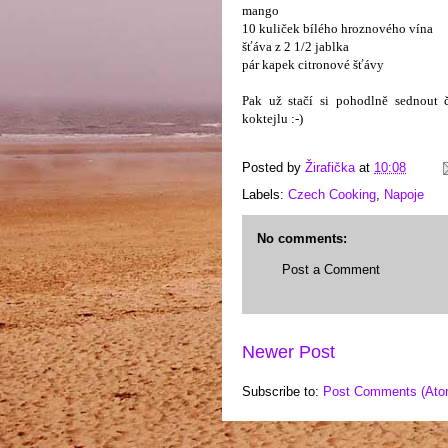
mango
10 kuliček bílého hroznového vína
šťáva z 2 1/2 jablka
pár kapek citronové šťávy
Pak už stačí si pohodlně sednout 
koktejlu :-)
Posted by
Žirafička
at
10:08
Labels:
Czech Cooking
,
Napoje
No comments:
Post a Comment
Newer Post
Subscribe to:
Post Comments (Ato