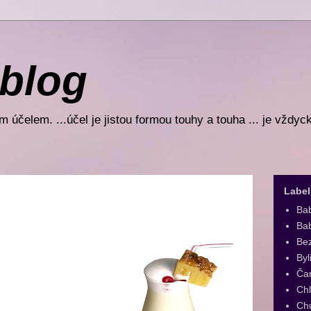
 blog
 účelem. ...účel je jistou formou touhy a touha ... je vždyc
Label
Ba
Bab
Be
Byl
Ča
Ch
Ch