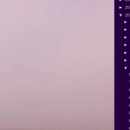
►
2
▼
2
►
►
►
►
►
►
▼