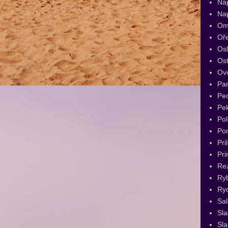
Ná
Na
Om
Oř
Os
Ost
Ov
Par
Pec
Pe
Pol
Po
Pri
Pri
Re
Ry
Ryc
Sal
Sl
Sla