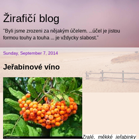
Žirafičí blog
"Byli jsme zrozeni za nějakým účelem. ...účel je jistou
formou touhy a touha ... je vždycky slabost."
Sunday, September 7, 2014
Jeřabinové víno
Zralé, měkké jeřabinky