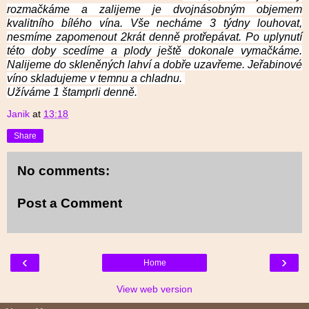
rozmačkáme a zalijeme je dvojnásobným objemem
kvalitního bílého vína. Vše necháme 3 týdny louhovat,
nesmíme zapomenout 2krát denně protřepávat. Po uplynutí
této doby scedíme a plody ještě dokonale vymačkáme.
Nalijeme do skleněných lahví a dobře uzavřeme. Jeřabinové
víno skladujeme v temnu a chladnu.
Užíváme 1 štamprli denně.
Janik
at
13:18
Share
No comments:
Post a Comment
‹
›
Home
View web version