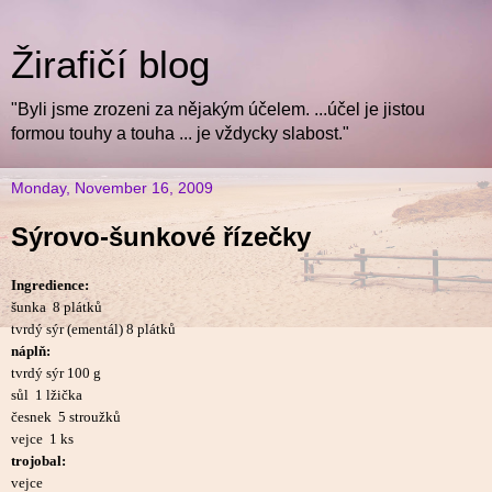
Žirafičí blog
"Byli jsme zrozeni za nějakým účelem. ...účel je jistou
formou touhy a touha ... je vždycky slabost."
Monday, November 16, 2009
Sýrovo-šunkové řízečky
Ingredience:
šunka
8 plátků
tvrdý sýr (ementál) 8 plátků
náplň:
tvrdý sýr 100 g
sůl
1 lžička
česnek
5 stroužků
vejce
1 ks
trojobal:
vejce