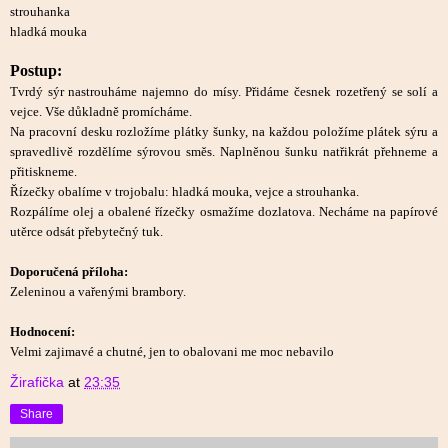
strouhanka
hladká mouka
Postup:
Tvrdý sýr nastrouháme najemno do mísy. Přidáme česnek rozetřený se solí a
vejce. Vše důkladně promícháme.
Na pracovní desku rozložíme plátky šunky, na každou položíme plátek sýru a
spravedlivě rozdělíme sýrovou směs. Naplněnou šunku natřikrát přehneme a
přitiskneme.
Řízečky obalíme v trojobalu: hladká mouka, vejce a strouhanka.
Rozpálíme olej a obalené řízečky osmažíme dozlatova. Necháme na papírové
utěrce odsát přebytečný tuk.
Doporučená příloha:
Zeleninou a vařenými brambory.
Hodnocení:
Velmi zajimavé a chutné, jen to obalovani me moc nebavilo
Žirafička
at
23:35
Share