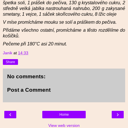
špetka soli, 1 prášek do pečiva, 130 g krystalového cukru, 2
středně velká jablka nastrouhaná nahrubo, 200 g zakysané
smetany, 1 vejce, 1 sáček skořicového cukru, 8 lžic oleje
V míse promícháme mouku se solí a práškem do pečiva.
Přidáme všechno ostatní, promícháme a těsto rozdělíme do
košíčků.
Pečeme při 180°C asi 20 minut.
Janik
at
14:33
Share
No comments:
Post a Comment
‹
›
Home
View web version